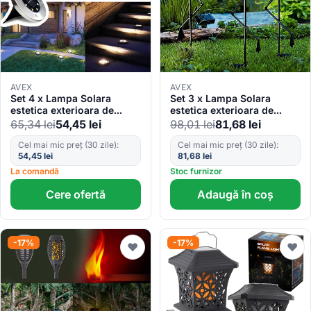
AVEX
AVEX
Set 4 x Lampa Solara
Set 3 x Lampa Solara
estetica exterioara de
estetica exterioara de
gradina, cu 8 LED-uri, cu
gradina model „Flamingo”
65,34
lei
54,45
lei
98,01
lei
81,68
lei
suport scurt
Cel mai mic preț (30 zile):
Cel mai mic preț (30 zile):
54,45
lei
81,68
lei
La comandă
Stoc furnizor
Cere ofertă
Adaugă în coș
-17%
-17%
♥
♥