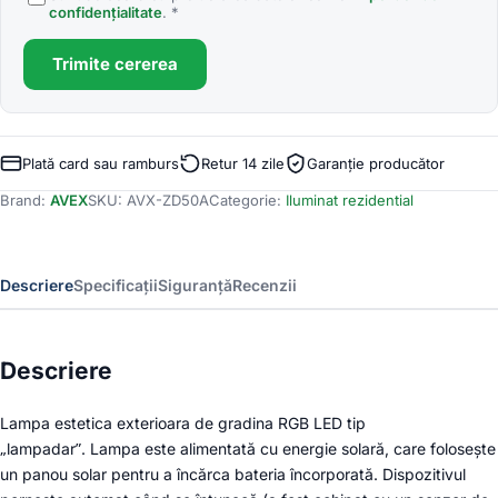
confidențialitate
. *
Trimite cererea
Plată card sau ramburs
Retur 14 zile
Garanție producător
Brand:
AVEX
SKU:
AVX-ZD50A
Categorie:
Iluminat rezidential
Descriere
Specificații
Siguranță
Recenzii
Descriere
Lampa estetica exterioara de gradina RGB LED tip
„lampadar”. Lampa este alimentată cu energie solară, care folosește
un panou solar pentru a încărca bateria încorporată. Dispozitivul