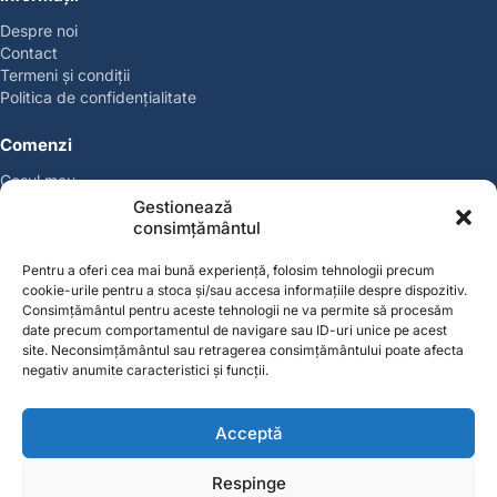
Despre noi
Contact
Termeni și condiții
Politica de confidențialitate
Comenzi
Coșul meu
Politica de retur
Gestionează
Politica cookies
consimțământul
Suport & Garanție
Pentru a oferi cea mai bună experiență, folosim tehnologii precum
cookie-urile pentru a stoca și/sau accesa informațiile despre dispozitiv.
Cont
Consimțământul pentru aceste tehnologii ne va permite să procesăm
Contul meu
date precum comportamentul de navigare sau ID-uri unice pe acest
site. Neconsimțământul sau retragerea consimțământului poate afecta
Favorite
negativ anumite caracteristici și funcții.
Magazin
Producători
Acceptă
Contact
contact@solgarden.ro
Respinge