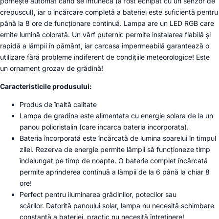
pornește automat când se întunecă (a fost echipat cu un senzor de
crepuscul), iar o încărcare completă a bateriei este suficientă pentru
până la 8 ore de funcționare continuă. Lampa are un LED RGB care
emite lumină colorată. Un vârf puternic permite instalarea fiabilă și
rapidă a lămpii în pământ, iar carcasa impermeabilă garantează o
utilizare fără probleme indiferent de condițiile meteorologice! Este
un ornament grozav de grădină!
Caracteristicile produsului:
Produs de înaltă calitate
Lampa de gradina este alimentata cu energie solara de la un
panou policristalin (care incarca bateria incorporata).
Bateria încorporată este încărcată de lumina soarelui în timpul
zilei. Rezerva de energie permite lămpii să funcționeze timp
îndelungat pe timp de noapte. O baterie complet încărcată
permite aprinderea continuă a lămpii de la 6 până la chiar 8
ore!
Perfect pentru iluminarea grădinilor, potecilor sau
scărilor. Datorită panoului solar, lampa nu necesită schimbare
constantă a bateriei, practic nu necesită întreținere!