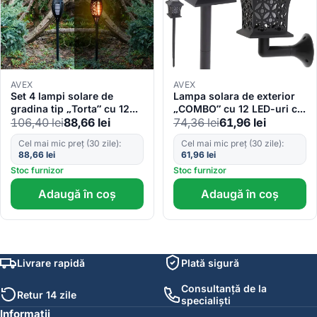
AVEX
AVEX
Set 4 lampi solare de
Lampa solara de exterior
gradina tip „Torta” cu 12
„COMBO” cu 12 LED-uri cu
LED-uri
posibilitate de montaj la
106,40
lei
88,66
lei
74,36
lei
61,96
lei
sol sau pe perete
Cel mai mic preț (30 zile):
Cel mai mic preț (30 zile):
88,66
lei
61,96
lei
Stoc furnizor
Stoc furnizor
Adaugă în coș
Adaugă în coș
Livrare rapidă
Plată sigură
Consultanță de la
Retur 14 zile
specialiști
Informații