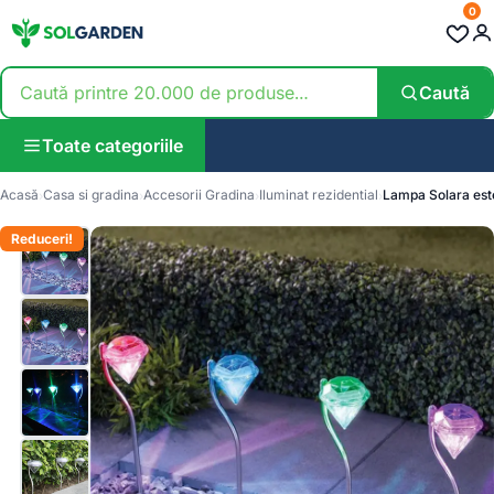
0
Caută
Toate categoriile
Acasă
Casa si gradina
Accesorii Gradina
Iluminat rezidential
Lampa Solara este
Reduceri!