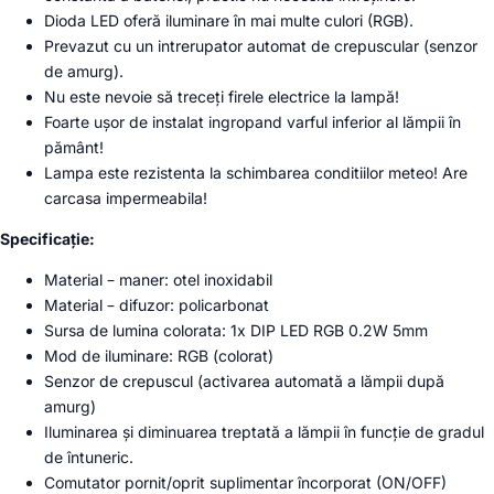
Dioda LED oferă iluminare în mai multe culori (RGB).
Prevazut cu un intrerupator automat de crepuscular (senzor
de amurg).
Nu este nevoie să treceți firele electrice la lampă!
Foarte ușor de instalat ingropand varful inferior al lămpii în
pământ!
Lampa este rezistenta la schimbarea conditiilor meteo! Are
carcasa impermeabila!
Specificație:
Material – maner: otel inoxidabil
Material – difuzor: policarbonat
Sursa de lumina colorata: 1x DIP LED RGB 0.2W 5mm
Mod de iluminare: RGB (colorat)
Senzor de crepuscul (activarea automată a lămpii după
amurg)
Iluminarea și diminuarea treptată a lămpii în funcție de gradul
de întuneric.
Comutator pornit/oprit suplimentar încorporat (ON/OFF)