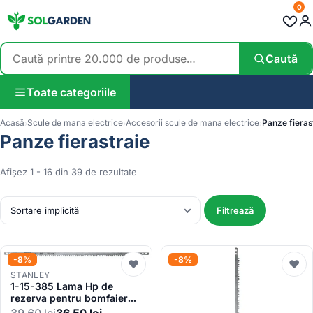
0
Caută
Toate categoriile
Acasă
Scule de mana electrice
Accesorii scule de mana electrice
Panze fieras
Panze fierastraie
Afișez 1 - 16 din 39 de rezultate
Filtrează
-8%
-8%
♥
♥
STANLEY
1-15-385 Lama Hp de
rezerva pentru bomfaier
pentru lemn 610mm
39,60
lei
36,50
lei