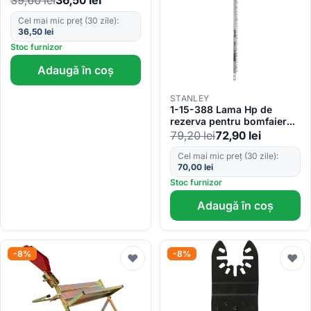
Stanley
Cel mai mic preț (30 zile):
36,50
lei
Stoc furnizor
Adaugă în coș
STANLEY
1-15-388 Lama Hp de
rezerva pentru bomfaier
pentru lemn 750mm
79,20
lei
72,90
lei
Stanley
Cel mai mic preț (30 zile):
70,00
lei
Stoc furnizor
Adaugă în coș
-8%
-8%
♥
♥