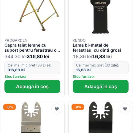
PROGARDEN
KENDO
Capra taiat lemne cu
Lama bi-metal de
suport pentru ferastrau cu
ferastrau, cu dinti grosi
lant ProGARDEN
344,30
lei
316,80
lei
18,36
lei
16,83
lei
Cel mai mic preț (30 zile):
Cel mai mic preț (30 zile):
316,80
lei
16,83
lei
Stoc furnizor
Stoc furnizor
Adaugă în coș
Adaugă în coș
-8%
-8%
♥
♥