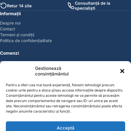
Consultanță de la
Retur 14 zile
specialiști
Informații
Despre noi
Contact
Termeni și condiții
Politica de confidențialitate
Comenzi
Coșul meu
Gestionează
Politica de retur
consimțământul
Politica cookies
Suport & Garanție
Pentru a oferi cea mai bună experiență, folosim tehnologii precum
cookie-urile pentru a stoca și/sau accesa informațiile despre dispozitiv.
Cont
Consimțământul pentru aceste tehnologii ne va permite să procesăm
date precum comportamentul de navigare sau ID-uri unice pe acest
Contul meu
site. Neconsimțământul sau retragerea consimțământului poate afecta
Favorite
negativ anumite caracteristici și funcții.
Magazin
Producători
Acceptă