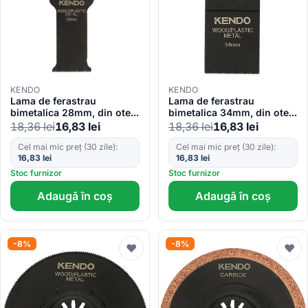
KENDO
KENDO
Lama de ferastrau
Lama de ferastrau
bimetalica 28mm, din otel
bimetalica 34mm, din otel
inoxidabil
inoxidabil
18,36
lei
16,83
lei
18,36
lei
16,83
lei
Cel mai mic preț (30 zile):
Cel mai mic preț (30 zile):
16,83
lei
16,83
lei
Stoc furnizor
Stoc furnizor
Adaugă în coș
Adaugă în coș
-8%
-8%
♥
♥