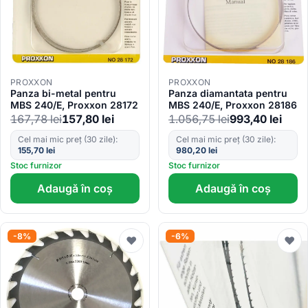
PROXXON
PROXXON
Panza bi-metal pentru
Panza diamantata pentru
MBS 240/E, Proxxon 28172
MBS 240/E, Proxxon 28186
167,78
lei
157,80
lei
1.056,75
lei
993,40
lei
Cel mai mic preț (30 zile):
Cel mai mic preț (30 zile):
155,70
lei
980,20
lei
Stoc furnizor
Stoc furnizor
Adaugă în coș
Adaugă în coș
-8%
-6%
♥
♥