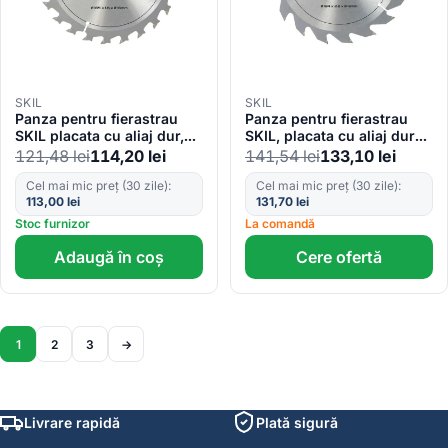
SKIL
SKIL
Panza pentru fierastrau
Panza pentru fierastrau
SKIL placata cu aliaj dur,
SKIL, placata cu aliaj dur
165 mm, 24 dinti
184 x 2.2 x 16 mm, 18 dinti
121,48
lei
114,20
lei
141,54
lei
133,10
lei
Cel mai mic preț (30 zile):
Cel mai mic preț (30 zile):
113,00
lei
131,70
lei
Stoc furnizor
La comandă
Adaugă în coș
Cere ofertă
1
2
3
→
Livrare rapidă
Plată sigură