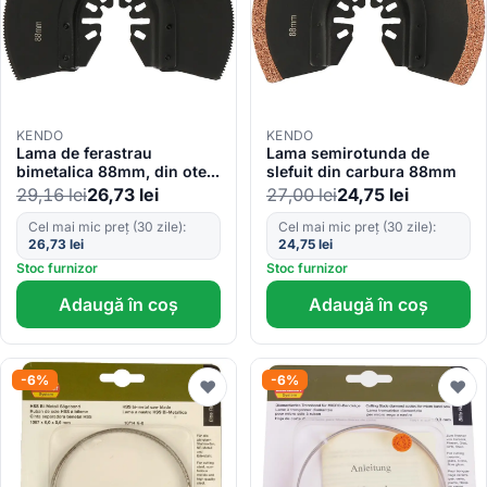
KENDO
KENDO
Lama de ferastrau
Lama semirotunda de
bimetalica 88mm, din otel
slefuit din carbura 88mm
inoxidabil
29,16
lei
26,73
lei
27,00
lei
24,75
lei
Cel mai mic preț (30 zile):
Cel mai mic preț (30 zile):
26,73
lei
24,75
lei
Stoc furnizor
Stoc furnizor
Adaugă în coș
Adaugă în coș
-6%
-6%
♥
♥