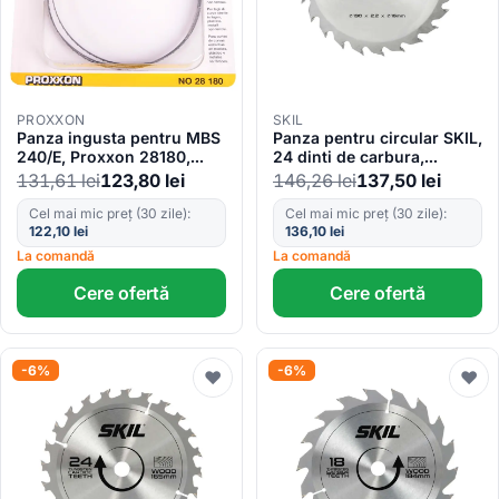
PROXXON
SKIL
Panza ingusta pentru MBS
Panza pentru circular SKIL,
240/E, Proxxon 28180,
24 dinti de carbura,
14TPI
190×2.2x16mm
131,61
lei
123,80
lei
146,26
lei
137,50
lei
Cel mai mic preț (30 zile):
Cel mai mic preț (30 zile):
122,10
lei
136,10
lei
La comandă
La comandă
Cere ofertă
Cere ofertă
-6%
-6%
♥
♥