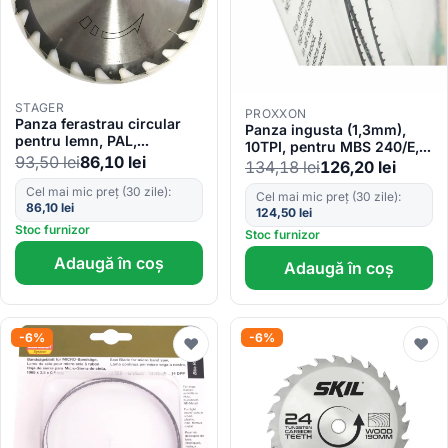
STAGER
PROXXON
Panza ferastrau circular
Panza ingusta (1,3mm),
pentru lemn, PAL,
10TPI, pentru MBS 240/E,
315x30x3.6mm, 24T
93,50
lei
86,10
lei
Proxxon 28182
134,18
lei
126,20
lei
Cel mai mic preț (30 zile):
Cel mai mic preț (30 zile):
86,10
lei
124,50
lei
Stoc furnizor
Stoc furnizor
Adaugă în coș
Adaugă în coș
-6%
-6%
♥
♥