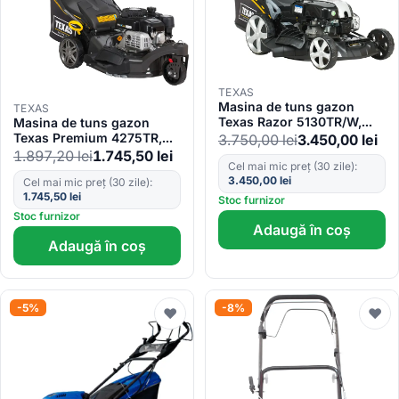
TEXAS
Masina de tuns gazon
TEXAS
Texas Razor 5130TR/W,
Masina de tuns gazon
1.6CP, latime lucru 51cm,
Texas Premium 4275TR,
3.750,00
lei
3.450,00
lei
inaltime taiere 28-75mm,
1.8CP, latime lucru 42cm,
1.897,20
lei
1.745,50
lei
65L, benzina,
Cel mai mic preț (30 zile):
inaltime taiere 25-75mm,
3.450,00
lei
autopropulsata, reglaj
45L, benzina, 3roti
Cel mai mic preț (30 zile):
central, la sfoara
1.745,50
lei
Stoc furnizor
Stoc furnizor
Adaugă în coș
Adaugă în coș
-5%
-8%
♥
♥