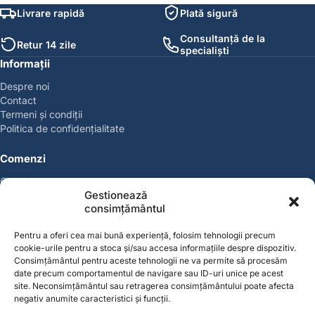
Livrare rapidă
Plată sigură
Consultanță de la
Retur 14 zile
specialiști
Informații
Despre noi
Contact
Termeni și condiții
Politica de confidențialitate
Comenzi
Coșul meu
Gestionează
Politica de retur
consimțământul
Politica cookies
Suport & Garanție
Pentru a oferi cea mai bună experiență, folosim tehnologii precum
cookie-urile pentru a stoca și/sau accesa informațiile despre dispozitiv.
Cont
Consimțământul pentru aceste tehnologii ne va permite să procesăm
date precum comportamentul de navigare sau ID-uri unice pe acest
Contul meu
site. Neconsimțământul sau retragerea consimțământului poate afecta
Favorite
negativ anumite caracteristici și funcții.
Magazin