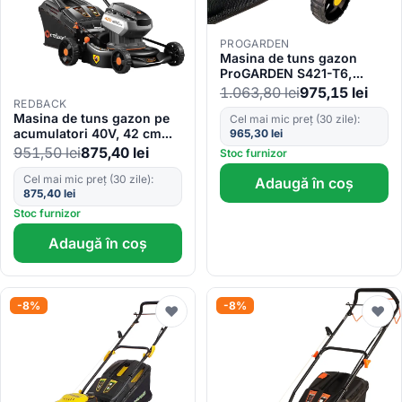
PROGARDEN
Masina de tuns gazon
ProGARDEN S421-T6,
3.5CP, 420mm, 40L
1.063,80
lei
975,15
lei
REDBACK
Masina de tuns gazon pe
Cel mai mic preț (30 zile):
acumulatori 40V, 42 cm
965,30
lei
Redback E142C, 40L, reglaj
951,50
lei
875,40
lei
Stoc furnizor
central
Cel mai mic preț (30 zile):
Adaugă în coș
875,40
lei
Stoc furnizor
Adaugă în coș
-8%
-8%
♥
♥