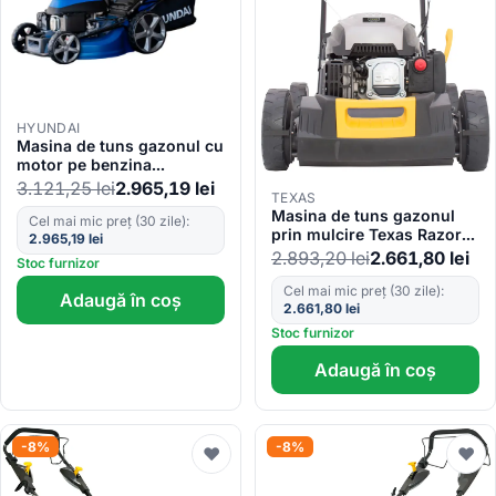
HYUNDAI
Masina de tuns gazonul cu
motor pe benzina
HYUNDAI HY-LM5301 GT
3.121,25
lei
2.965,19
lei
TEXAS
Masina de tuns gazonul
Cel mai mic preț (30 zile):
prin mulcire Texas Razor
2.965,19
lei
4810TR/M, benzina 3CP,
2.893,20
lei
2.661,80
lei
Stoc furnizor
latime lucru 480mm,
autopropulsata, reglaj
Cel mai mic preț (30 zile):
Adaugă în coș
2.661,80
lei
central 5 pozitii
Stoc furnizor
Adaugă în coș
-8%
-8%
♥
♥