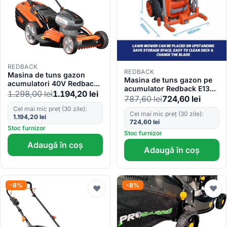
REDBACK
REDBACK
Masina de tuns gazon
Masina de tuns gazon pe
acumulatori 40V Redback
acumulator Redback E137C
E148C, 470mm, 60L, reglaj
1.298,00
lei
1.194,20
lei
40V, 37cm, 40L, reglaj
787,60
lei
724,60
lei
central
central
Cel mai mic preț (30 zile):
Cel mai mic preț (30 zile):
1.194,20
lei
724,60
lei
Stoc furnizor
Stoc furnizor
Adaugă în coș
Adaugă în coș
-8%
-8%
♥
♥