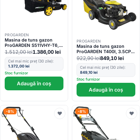
PROGARDEN
Masina de tuns gazon
PROGARDEN
ProGARDEN S511VHY-T6,
Masina de tuns gazon
3.5CP, 500mm, 60L,
1.512,00
lei
1.386,00
lei
ProGARDEN T400I, 3.5CP,
autopropulsata
398mm, 40L
922,90
lei
849,10
lei
Cel mai mic preț (30 zile):
1.372,00
lei
Cel mai mic preț (30 zile):
849,10
lei
Stoc furnizor
Stoc furnizor
Adaugă în coș
Adaugă în coș
-8%
-8%
♥
♥