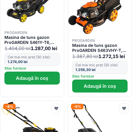
PROGARDEN
Masina de tuns gazon
PROGARDEN
ProGARDEN S461Y-T6,
Masina de tuns gazon
3.5CP, 460mm, 60L
1.404,00
lei
1.287,00
lei
ProGARDEN S463VHY-T,
3.5CP, 460mm, 50L,
1.387,80
lei
1.272,15
lei
Cel mai mic preț (30 zile):
autopropulsata
1.274,00
lei
Cel mai mic preț (30 zile):
Stoc furnizor
1.259,30
lei
Stoc furnizor
Adaugă în coș
Adaugă în coș
-8%
-8%
♥
♥