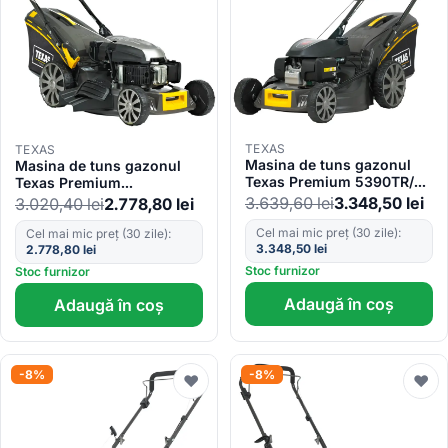
TEXAS
TEXAS
Masina de tuns gazonul
Masina de tuns gazonul
Texas Premium 5390TR/W,
Texas Premium
motor Honda GCV170
5370TR/WE, benzina,
3.639,60
lei
3.348,50
lei
3.020,40
lei
2.778,80
lei
benzina 4.8CP, EU V,
autopropulsie, motor
autopropulsata, 530mm,
Cel mai mic preț (30 zile):
TG670EV 196cc, E-start,
Cel mai mic preț (30 zile):
3.348,50
lei
4in1, 4 viteze, sac 65l,
2.778,80
lei
4in1
reglaj central
Stoc furnizor
Stoc furnizor
Adaugă în coș
Adaugă în coș
-8%
-8%
♥
♥