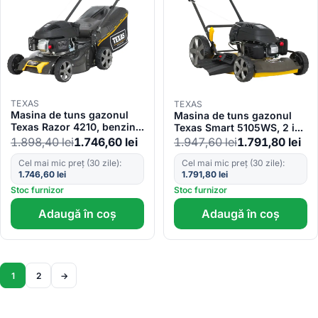
TEXAS
TEXAS
Masina de tuns gazonul
Masina de tuns gazonul
Texas Razor 4210, benzina,
Texas Smart 5105WS, 2 in
1.2kW, latime taiere 42cm,
1, benzina, 3.5CP, 510mm
1.898,40
lei
1.746,60
lei
1.947,60
lei
1.791,80
lei
reglaj central 6 trepte, sac
45 litri
Cel mai mic preț (30 zile):
Cel mai mic preț (30 zile):
1.746,60
lei
1.791,80
lei
Stoc furnizor
Stoc furnizor
Adaugă în coș
Adaugă în coș
1
2
→