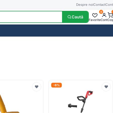
Despre noi
Contact
Cont
0
Caută
Favorite
Cont
Coș
-6%
♥
♥