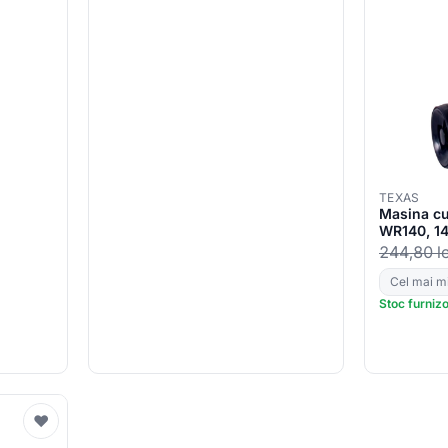
TEXAS
Masina cu
WR140, 1
latime lu
244,80
l
Cel mai mi
Stoc furniz
♥