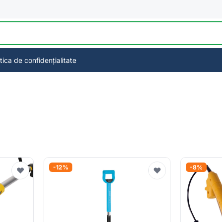
itica de confidențialitate
-12%
-8%
♥
♥