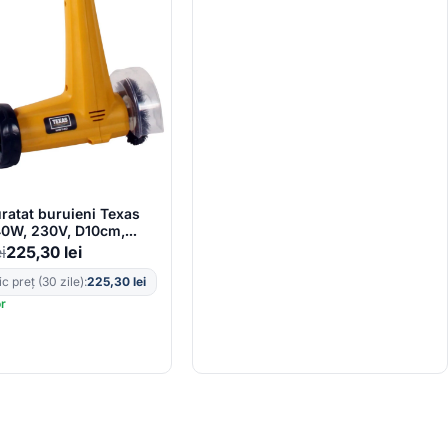
ratat buruieni Texas
40W, 230V, D10cm,
cru 5mm,
ei
225,30
lei
c preț (30 zile):
225,30
lei
or