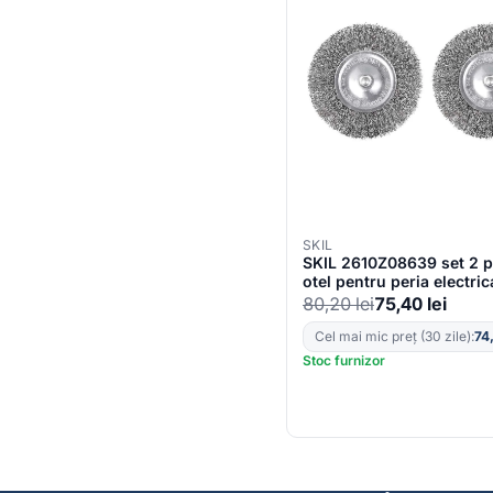
SKIL
SKIL 2610Z08639 set 2 pe
otel pentru peria electric
pentru buruieni 0700
80,20
lei
75,40
lei
Cel mai mic preț (30 zile):
74
Stoc furnizor