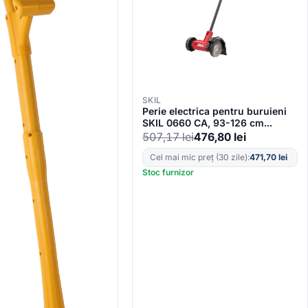
SKIL
Perie electrica pentru buruieni
SKIL 0660 CA, 93-126 cm
inaltime, viteza 1500 rpm, doar
507,17
lei
476,80
lei
corpul
Cel mai mic preț (30 zile):
471,70
lei
Stoc furnizor