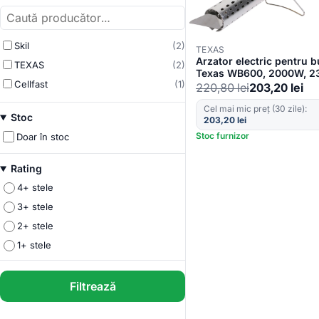
Skil
(2)
TEXAS
Arzator electric pentru b
TEXAS
(2)
Texas WB600, 2000W, 2
Cellfast
(1)
4duze
220,80
lei
203,20
lei
Cel mai mic preț (30 zile):
Stoc
203,20
lei
Stoc furnizor
Doar în stoc
Rating
4+ stele
3+ stele
2+ stele
1+ stele
Filtrează