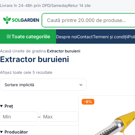
Livrare în 24–48h prin DPD/Sameday
Retur 14 zile
Toate categoriile
Despre noi
Contact
Termeni și condiții
Pol
Acasă
Unelte de gradina
Extractor buruieni
Extractor buruieni
Afișez toate cele 5 rezultate
-8%
Preț
–
Preț
Preț
minim
maxim
Producător