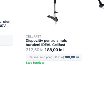
uruieni
30V,
CELLFAST
Dispozitiv pentru smuls
buruieni IDEAL Cellfast
212,50
lei
188,00
lei
Cel mai mic preț (30 zile):
188,00
lei
Stoc furnizor