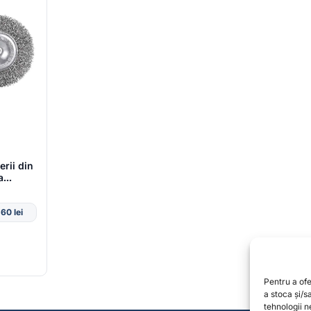
rii din
a
,60
lei
Pentru a of
a stoca și/
tehnologii 