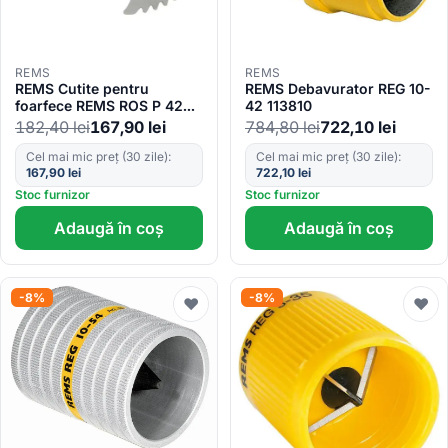
REMS
REMS
REMS Cutite pentru
REMS Debavurator REG 10-
foarfece REMS ROS P 42P
42 113810
291021
182,40
lei
167,90
lei
784,80
lei
722,10
lei
Cel mai mic preț (30 zile):
Cel mai mic preț (30 zile):
167,90
lei
722,10
lei
Stoc furnizor
Stoc furnizor
Adaugă în coș
Adaugă în coș
-8%
-8%
♥
♥