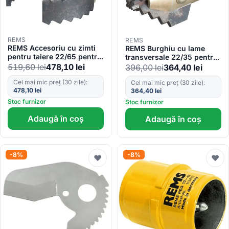
REMS
REMS
REMS Accesoriu cu zimti
REMS Burghiu cu lame
pentru taiere 22/65 pentru
transversale 22/35 pentru
Cobra 22/32 172305
Cobra 22/32 172290
519,60
lei
478,10
lei
396,00
lei
364,40
lei
Cel mai mic preț (30 zile):
Cel mai mic preț (30 zile):
478,10
lei
364,40
lei
Stoc furnizor
Stoc furnizor
Adaugă în coș
Adaugă în coș
-8%
-8%
♥
♥