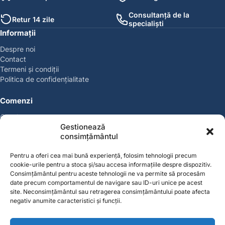
Consultanță de la
Retur 14 zile
specialiști
Informații
Despre noi
Contact
Termeni și condiții
Politica de confidențialitate
Comenzi
Coșul meu
Gestionează
Politica de retur
consimțământul
Politica cookies
Suport & Garanție
Pentru a oferi cea mai bună experiență, folosim tehnologii precum
cookie-urile pentru a stoca și/sau accesa informațiile despre dispozitiv.
Cont
Consimțământul pentru aceste tehnologii ne va permite să procesăm
date precum comportamentul de navigare sau ID-uri unice pe acest
Contul meu
site. Neconsimțământul sau retragerea consimțământului poate afecta
Favorite
negativ anumite caracteristici și funcții.
Magazin
Producători