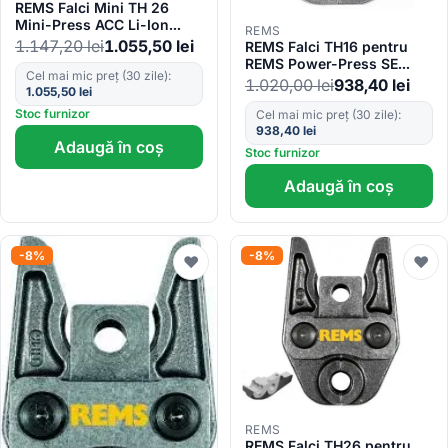
REMS Falci Mini TH 26
Mini-Press ACC Li-Ion
REMS
Super-Aktion 578362 R
1.147,20
lei
1.055,50
lei
REMS Falci TH16 pentru
REMS Power-Press SE
Cel mai mic preț (30 zile):
Basic-Pack 570460
1.020,00
lei
938,40
lei
1.055,50
lei
Stoc furnizor
Cel mai mic preț (30 zile):
938,40
lei
Adaugă în coș
Stoc furnizor
Adaugă în coș
-8%
-8%
♥
♥
REMS
REMS Falci TH26 pentru