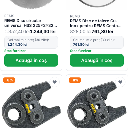
REMS
REMS
REMS Disc circular
REMS Disc de taiere Cu-
universal HSS 225x2x32
Inox pentru REMS Cento
z120 pentru REMS Turbo K
845050
1.352,40
lei
1.244,30
lei
828,00
lei
761,80
lei
849700
Cel mai mic preț (30 zile):
Cel mai mic preț (30 zile):
1.244,30
lei
761,80
lei
Stoc furnizor
Stoc furnizor
Adaugă în coș
Adaugă în coș
-8%
-8%
♥
♥