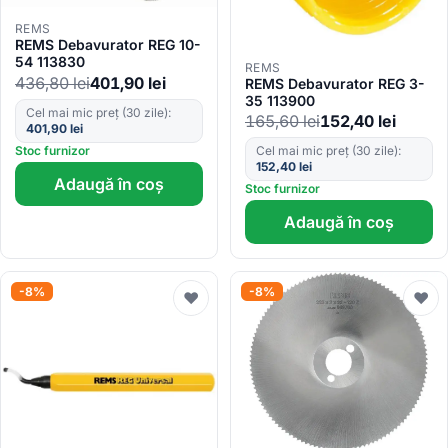
REMS
REMS Debavurator REG 10-
54 113830
REMS
436,80
lei
401,90
lei
REMS Debavurator REG 3-
35 113900
Cel mai mic preț (30 zile):
165,60
lei
152,40
lei
401,90
lei
Stoc furnizor
Cel mai mic preț (30 zile):
152,40
lei
Adaugă în coș
Stoc furnizor
Adaugă în coș
-8%
-8%
♥
♥