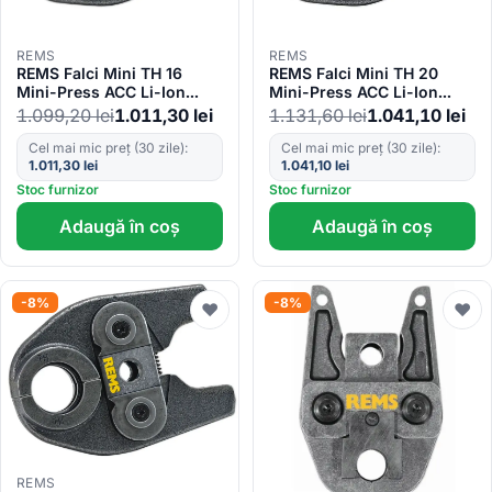
REMS
REMS
REMS Falci Mini TH 16
REMS Falci Mini TH 20
Mini-Press ACC Li-Ion
Mini-Press ACC Li-Ion
Super-Aktion 578352 R
Super-Aktion 578358 R
1.099,20
lei
1.011,30
lei
1.131,60
lei
1.041,10
lei
Cel mai mic preț (30 zile):
Cel mai mic preț (30 zile):
1.011,30
lei
1.041,10
lei
Stoc furnizor
Stoc furnizor
Adaugă în coș
Adaugă în coș
-8%
-8%
♥
♥
REMS