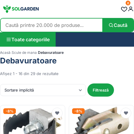
0
Caută
Toate categoriile
Acasă
Scule de mana
Debavuratoare
Debavuratoare
Afișez 1 - 16 din 29 de rezultate
Filtrează
-8%
-8%
♥
♥