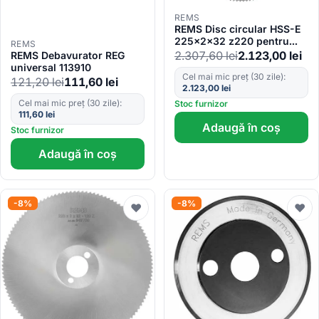
REMS
REMS Disc circular HSS-E
225x2x32 z220 pentru
REMS
REMS Turbo K si REMS
2.307,60
lei
2.123,00
lei
REMS Debavurator REG
Turbo Cu-INOX 849706
universal 113910
Cel mai mic preț (30 zile):
121,20
lei
111,60
lei
2.123,00
lei
Cel mai mic preț (30 zile):
Stoc furnizor
111,60
lei
Adaugă în coș
Stoc furnizor
Adaugă în coș
-8%
-8%
♥
♥