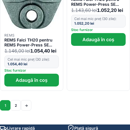
REMS Power-Press SE
Basic-Pack 570475
1.143,60
lei
1.052,20
lei
Cel mai mic preț (30 zile):
1.052,20
lei
Stoc furnizor
REMS
Adaugă în coș
REMS Falci TH20 pentru
REMS Power-Press SE
Basic-Pack 570470
1.146,00
lei
1.054,40
lei
Cel mai mic preț (30 zile):
1.054,40
lei
Stoc furnizor
Adaugă în coș
1
2
→
Livrare rapidă
Plată sigură