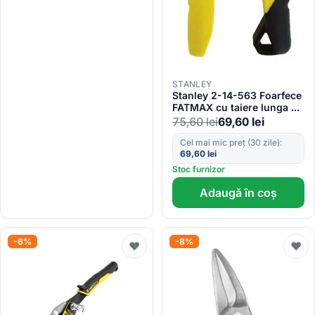
STANLEY
Stanley 2-14-563 Foarfece
FATMAX cu taiere lunga si
dreapta
75,60
lei
69,60
lei
Cel mai mic preț (30 zile):
69,60
lei
Stoc furnizor
Adaugă în coș
-6%
-8%
♥
♥