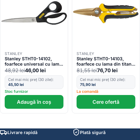
STANLEY
STANLEY
Stanley STHT0-14102,
Stanley STHT0-14103,
foarfece universal cu lama
foarfece cu lama din titan,
din otel inoxidabil, pentru
pentru sarma si tabla,
48,92
lei
46,00
lei
81,55
lei
76,70
lei
dreptaci, 240mm
200mm
Cel mai mic preț (30 zile):
Cel mai mic preț (30 zile):
45,50
lei
75,90
lei
Stoc furnizor
La comandă
Adaugă în coș
Cere ofertă
Livrare rapidă
Plată sigură