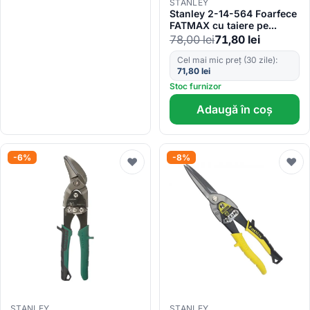
STANLEY
Stanley 2-14-564 Foarfece
FATMAX cu taiere pe
dreapta 0.7-1.2mm,
78,00
lei
71,80
lei
250mm
Cel mai mic preț (30 zile):
71,80
lei
Stoc furnizor
Adaugă în coș
-6%
-8%
♥
♥
STANLEY
STANLEY