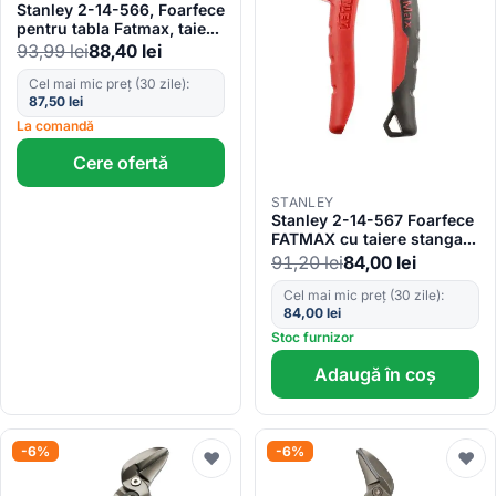
Stanley 2-14-566, Foarfece
pentru tabla Fatmax, taiere
lunga si dreapta
93,99
lei
88,40
lei
Cel mai mic preț (30 zile):
87,50
lei
La comandă
Cere ofertă
STANLEY
Stanley 2-14-567 Foarfece
FATMAX cu taiere stanga
0.7-1.2mm, 250mm
91,20
lei
84,00
lei
Cel mai mic preț (30 zile):
84,00
lei
Stoc furnizor
Adaugă în coș
-6%
-6%
♥
♥