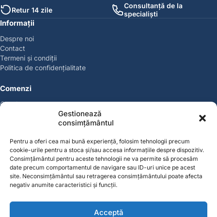
Consultanță de la
Retur 14 zile
specialiști
Informații
Despre noi
Contact
Termeni și condiții
Politica de confidențialitate
Comenzi
Coșul meu
Gestionează
Politica de retur
consimțământul
Politica cookies
Suport & Garanție
Pentru a oferi cea mai bună experiență, folosim tehnologii precum
cookie-urile pentru a stoca și/sau accesa informațiile despre dispozitiv.
Cont
Consimțământul pentru aceste tehnologii ne va permite să procesăm
date precum comportamentul de navigare sau ID-uri unice pe acest
Contul meu
site. Neconsimțământul sau retragerea consimțământului poate afecta
Favorite
negativ anumite caracteristici și funcții.
Magazin
Producători
Acceptă