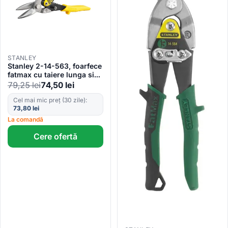
STANLEY
Stanley 2-14-563, foarfece
fatmax cu taiere lunga si
dreapta, 250 mm, blister
79,25
lei
74,50
lei
Cel mai mic preț (30 zile):
73,80
lei
La comandă
Cere ofertă