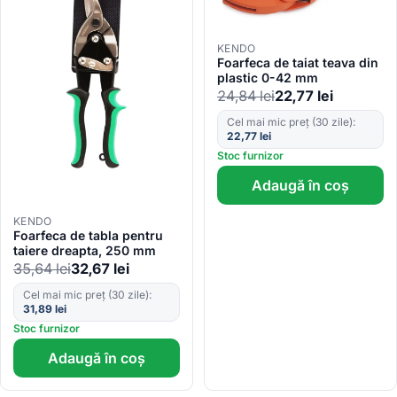
KENDO
Foarfeca de taiat teava din
plastic 0-42 mm
24,84
lei
22,77
lei
Cel mai mic preț (30 zile):
22,77
lei
Stoc furnizor
Adaugă în coș
KENDO
Foarfeca de tabla pentru
taiere dreapta, 250 mm
35,64
lei
32,67
lei
Cel mai mic preț (30 zile):
31,89
lei
Stoc furnizor
Adaugă în coș