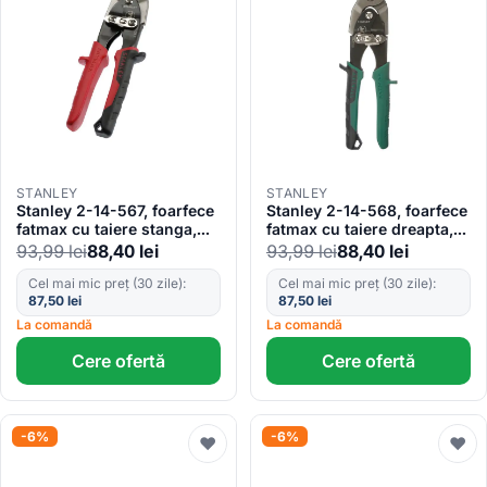
STANLEY
STANLEY
Stanley 2-14-567, foarfece
Stanley 2-14-568, foarfece
fatmax cu taiere stanga,
fatmax cu taiere dreapta,
250 mm, blister
250 mm, blister
93,99
lei
88,40
lei
93,99
lei
88,40
lei
Cel mai mic preț (30 zile):
Cel mai mic preț (30 zile):
87,50
lei
87,50
lei
La comandă
La comandă
Cere ofertă
Cere ofertă
-6%
-6%
♥
♥