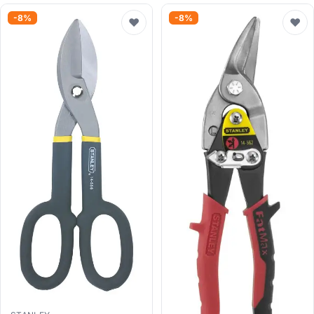
-8%
-8%
♥
♥