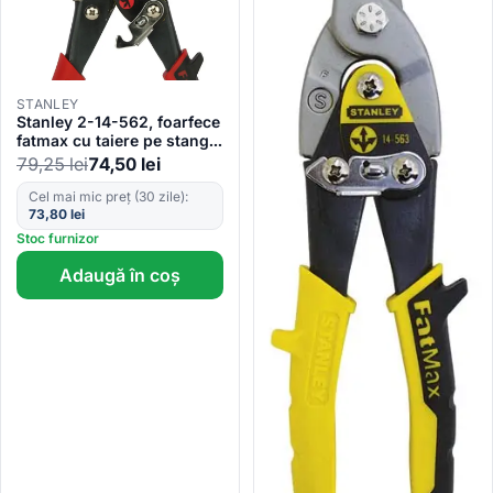
STANLEY
Stanley 2-14-562, foarfece
fatmax cu taiere pe stanga,
250 mm, blister
79,25
lei
74,50
lei
Cel mai mic preț (30 zile):
73,80
lei
Stoc furnizor
Adaugă în coș