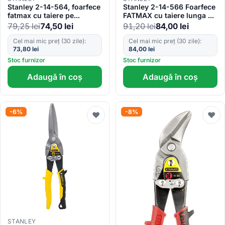
Stanley 2-14-564, foarfece
Stanley 2-14-566 Foarfece
fatmax cu taiere pe
FATMAX cu taiere lunga si
dreapta, blister
dreapta 0.7-1.2mm,
79,25
lei
74,50
lei
91,20
lei
84,00
lei
250mm
Cel mai mic preț (30 zile):
Cel mai mic preț (30 zile):
73,80
lei
84,00
lei
Stoc furnizor
Stoc furnizor
Adaugă în coș
Adaugă în coș
-6%
-8%
♥
♥
STANLEY