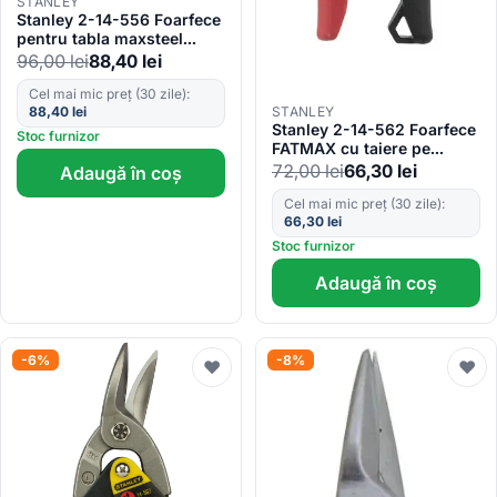
STANLEY
Stanley 2-14-556 Foarfece
pentru tabla maxsteel
250mm
96,00
lei
88,40
lei
Cel mai mic preț (30 zile):
STANLEY
88,40
lei
Stanley 2-14-562 Foarfece
Stoc furnizor
FATMAX cu taiere pe
stanga 0.7-1.2mm, 250mm
72,00
lei
66,30
lei
Adaugă în coș
Cel mai mic preț (30 zile):
66,30
lei
Stoc furnizor
Adaugă în coș
-6%
-8%
♥
♥