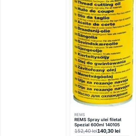
REMS
REMS Spray ulei filetat
Spezial 600ml 140105
152,40
lei
140,30
lei