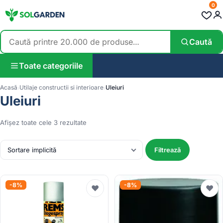
0
Caută
Toate categoriile
Acasă
Utilaje constructii si interioare
Uleiuri
Uleiuri
Afișez toate cele 3 rezultate
Filtrează
-8%
-8%
♥
♥