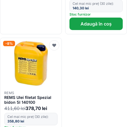
Cel mai mic preț (30 zile):
140,30
lei
Stoc furnizor
Adaugă în coș
-8%
♥
REMS
REMS Ulei filetat Spezial
bidon 5l 140100
411,60
lei
378,70
lei
Cel mai mic preț (30 zile):
358,80
lei