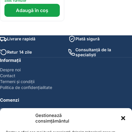
Stoc furnizor
Adaugă în coș
Livrare rapidă
Plată sigură
Consultanță de la
Retur 14 zile
specialiști
Informații
Despre noi
Contact
Termeni și condiții
Politica de confidențialitate
Comenzi
Coșul meu
Gestionează
Politica de retur
consimțământul
Politica cookies
Suport & Garanție