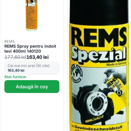
REMS
REMS Spray pentru indoit
tevi 400ml 140120
177,60
lei
163,40
lei
Cel mai mic preț (30 zile):
163,40
lei
Stoc furnizor
Adaugă în coș