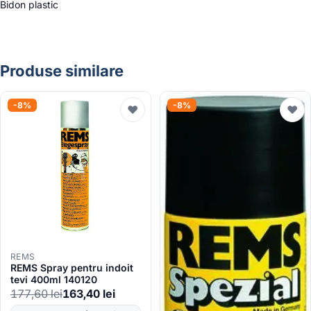
Bidon plastic
Produse similare
-8%
-8%
♥
♥
REMS
REMS Spray pentru indoit
tevi 400ml 140120
177,60
lei
163,40
lei