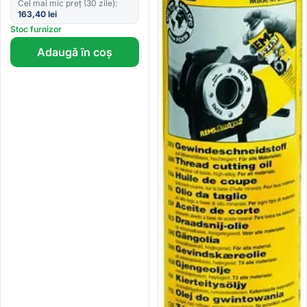
Cel mai mic preț (30 zile):
163,40
lei
Stoc furnizor
Adaugă în coș