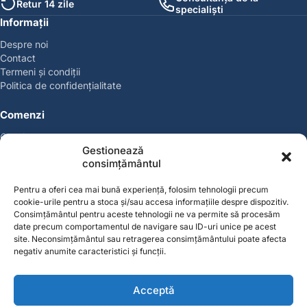
Retur 14 zile
specialiști
Informații
Despre noi
Contact
Termeni și condiții
Politica de confidențialitate
Comenzi
Coșul meu
Gestionează
Politica de retur
consimțământul
Politica cookies
Suport & Garanție
Pentru a oferi cea mai bună experiență, folosim tehnologii precum
cookie-urile pentru a stoca și/sau accesa informațiile despre dispozitiv.
Cont
Consimțământul pentru aceste tehnologii ne va permite să procesăm
date precum comportamentul de navigare sau ID-uri unice pe acest
Contul meu
site. Neconsimțământul sau retragerea consimțământului poate afecta
Favorite
negativ anumite caracteristici și funcții.
Magazin
Producători
Acceptă
Contact