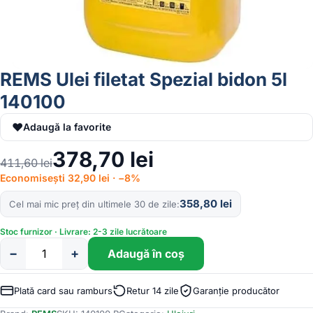
REMS Ulei filetat Spezial bidon 5l
140100
♥
Adaugă la favorite
378,70
lei
411,60
lei
Economisești 32,90 lei · −8%
358,80
lei
Cel mai mic preț din ultimele 30 de zile
Stoc furnizor · Livrare: 2-3 zile lucrătoare
−
+
Adaugă în coș
Cantitate
REMS
Ulei
Plată card sau ramburs
Retur 14 zile
Garanție producător
filetat