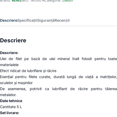
Brand:
REMS
SKU:
140100 R
Categorie:
Uleiuri
Spezial
bidon
5l
140100
Descriere
Specificații
Siguranță
Recenzii
Descriere
Descriere:
Ulei de filet pe bază de ulei mineral înalt folosit pentru toate
materialele
Efect ridicat de lubrifiere și răcire
Esențial pentru filete curate, durată lungă de viață a matrițelor,
sculelor și mașinilor
De asemenea, potrivit ca lubrifiant de răcire pentru tăierea
metalelor.
Date tehnice
Cantitate 5 L
Set livrare: