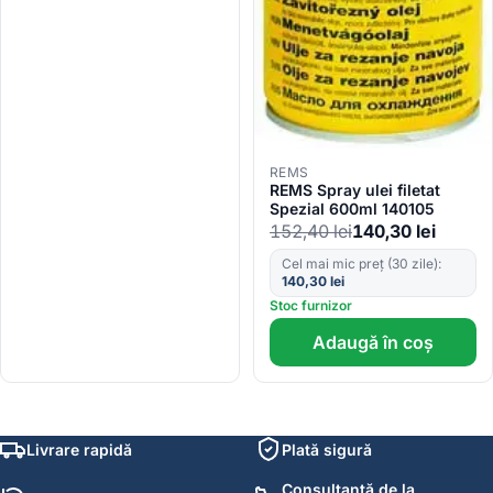
REMS
REMS Spray ulei filetat
Spezial 600ml 140105
152,40
lei
140,30
lei
Cel mai mic preț (30 zile):
140,30
lei
Stoc furnizor
Adaugă în coș
Livrare rapidă
Plată sigură
Consultanță de la