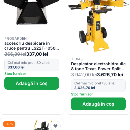
PROGARDEN
accesoriu despicare in
cruce pentru LS22T-1050
ProGARDEN
366,30
lei
337,00
lei
TEXAS
Cel mai mic preț (30 zile):
Despicator electrohidraulic
337,00
lei
8 tone Texas Power Split
820V, motor electric
Stoc furnizor
3.942,00
lei
3.626,70
lei
monofazat 3500W,
Adaugă în coș
lungime maxima bustean
Cel mai mic preț (30 zile):
3.626,70
lei
50cm
Stoc furnizor
Adaugă în coș
-8%
♥