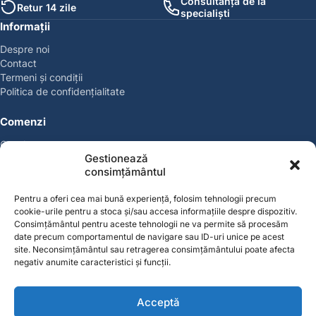
Consultanță de la
Retur 14 zile
specialiști
Informații
Despre noi
Contact
Termeni și condiții
Politica de confidențialitate
Comenzi
Coșul meu
Gestionează
Politica de retur
consimțământul
Politica cookies
Suport & Garanție
Pentru a oferi cea mai bună experiență, folosim tehnologii precum
cookie-urile pentru a stoca și/sau accesa informațiile despre dispozitiv.
Cont
Consimțământul pentru aceste tehnologii ne va permite să procesăm
date precum comportamentul de navigare sau ID-uri unice pe acest
Contul meu
site. Neconsimțământul sau retragerea consimțământului poate afecta
Favorite
negativ anumite caracteristici și funcții.
Magazin
Producători
Acceptă
Contact