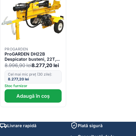
PROGARDEN
ProGARDEN DH22B
Despicator busteni, 22T,
benzina, tractabil, Dmax
8.996,90
lei
8.277,20
lei
500mm
Cel mai mic preț (30 zile):
8.277,20
lei
Stoc furnizor
Adaugă în coș
Livrare rapidă
Plată sigură