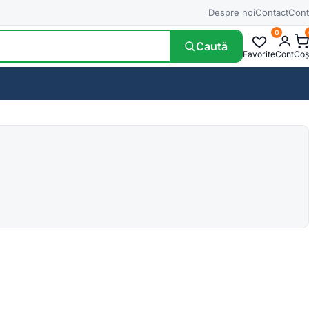
Despre noi
Contact
Cont
0
Caută
Favorite
Cont
Coș