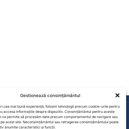
Gestionează consimțământul
Consultanță de la specialiști
Contact
eri cea mai bună experiență, folosim tehnologii precum cookie-urile pentru
sau accesa informațiile despre dispozitiv. Consimțământul pentru aceste
contact@solgarden.ro
ne va permite să procesăm date precum comportamentul de navigare sau
e pe acest site. Neconsimțământul sau retragerea consimțământului poate
iv anumite caracteristici și funcții.