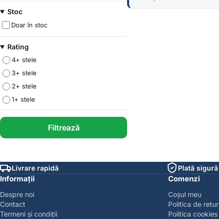
minim
maxim
Stoc
Doar în stoc
Rating
4+ stele
3+ stele
2+ stele
1+ stele
Filtrează
Livrare rapidă
Plată sigură
Informații
Comenzi
Despre noi
Coșul meu
Contact
Politica de retur
Termeni și condiții
Politica cookies