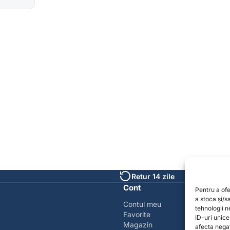
Retur 14 zile
Cont
Pentru a of
a stoca și/
Contul meu
tehnologii 
Favorite
ID-uri unic
Magazin
afecta negat