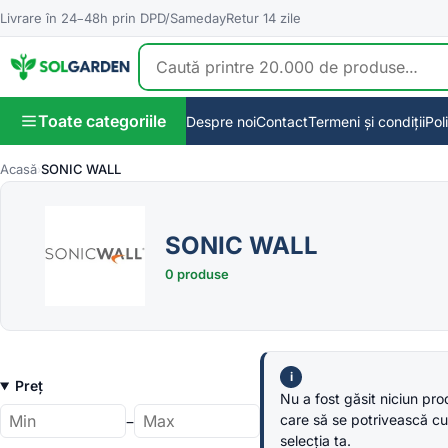
Livrare în 24–48h prin DPD/Sameday
Retur 14 zile
Toate categoriile
Despre noi
Contact
Termeni și condiții
Pol
Acasă
SONIC WALL
SONIC WALL
0 produse
Preț
Nu a fost găsit niciun pr
–
care să se potrivească cu
Preț
Preț
selecția ta.