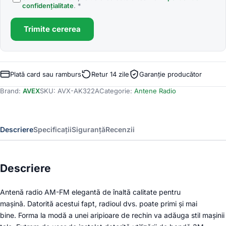
confidențialitate
. *
Trimite cererea
Plată card sau ramburs
Retur 14 zile
Garanție producător
Brand:
AVEX
SKU:
AVX-AK322A
Categorie:
Antene Radio
Descriere
Specificații
Siguranță
Recenzii
Descriere
Antenă radio AM-FM elegantă de înaltă calitate pentru
mașină. Datorită acestui fapt, radioul dvs. poate primi și mai
bine. Forma la modă a unei aripioare de rechin va adăuga stil mașinii