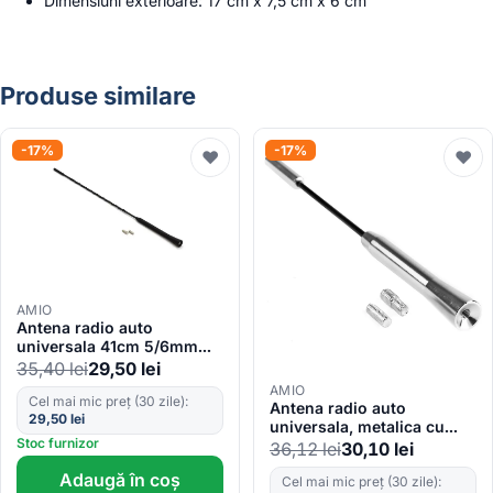
Dimensiuni exterioare: 17 cm x 7,5 cm x 6 cm
Produse similare
-17%
-17%
♥
♥
AMIO
Antena radio auto
universala 41cm 5/6mm
ANTM02
35,40
lei
29,50
lei
AMIO
Cel mai mic preț (30 zile):
Antena radio auto
29,50
lei
universala, metalica cu
Stoc furnizor
adaptor, ANT05
36,12
lei
30,10
lei
Adaugă în coș
Cel mai mic preț (30 zile):