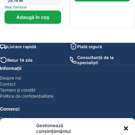
28,74
lei
Stoc furnizor
Adaugă în coș
Livrare rapidă
Plată sigură
Consultanță de la
Retur 14 zile
specialiști
Informații
Despre noi
Contact
Termeni și condiții
Politica de confidențialitate
Comenzi
Coșul meu
Politica de retur
Gestionează
Politica cookies
consimțământul