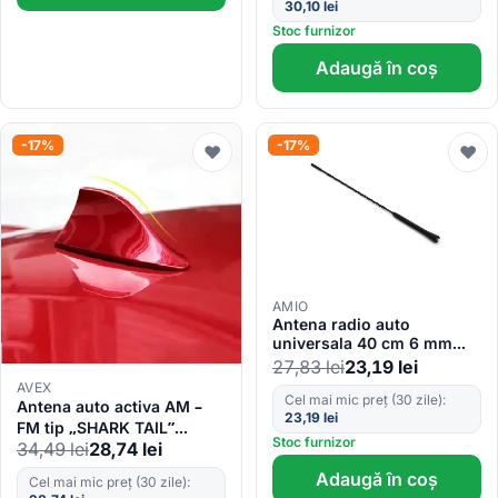
30,10
lei
Stoc furnizor
Adaugă în coș
-17%
-17%
♥
♥
AMIO
Antena radio auto
universala 40 cm 6 mm
ANTM08
27,83
lei
23,19
lei
AVEX
Cel mai mic preț (30 zile):
Antena auto activa AM –
23,19
lei
FM tip „SHARK TAIL”
Stoc furnizor
culoare ROSU
34,49
lei
28,74
lei
Adaugă în coș
Cel mai mic preț (30 zile):