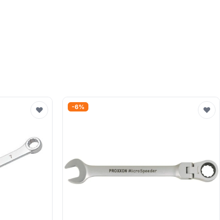
-6%
♥
♥