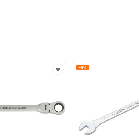
-6%
♥