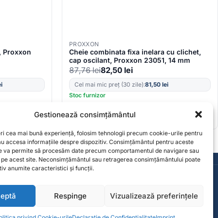
PROXXON
a, Proxxon
Cheie combinata fixa inelara cu clichet,
cap oscilant, Proxxon 23051, 14 mm
87,76
lei
82,50
lei
ei
Cel mai mic preț (30 zile):
81,50
lei
Stoc furnizor
Gestionează consimțământul
eri cea mai bună experiență, folosim tehnologii precum cookie-urile pentru
sau accesa informațiile despre dispozitiv. Consimțământul pentru aceste
ne va permite să procesăm date precum comportamentul de navigare sau
Consultanță de la specialiști
e pe acest site. Neconsimțământul sau retragerea consimțământului poate
iv anumite caracteristici și funcții.
Contact
contact@solgarden.ro
eptă
Respinge
Vizualizează preferințele
olitica privind Cookie-urile
Declarație de Confidențialitate
Imprint