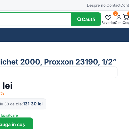
Despre noi
Contact
Cont
0
Caută
Favorite
Cont
Coș
lichet 2000, Proxxon 23190, 1/2″
0
lei
−6%
131,30
lei
le 30 de zile
e lucrătoare
augă în coș