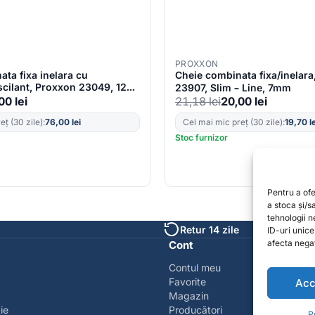
PROXXON
ta fixa inelara cu
Cheie combinata fixa/inelar
scilant, Proxxon 23049, 12
23907, Slim – Line, 7mm
,00
lei
21,18
lei
20,00
lei
ț (30 zile):
76,00
lei
Cel mai mic preț (30 zile):
19,70
l
Stoc furnizor
Pentru a of
a stoca și/
tehnologii 
Retur 14 zile
ID-uri unic
afecta negat
Cont
Contul meu
Favorite
Acc
Magazin
ie
Producători
P