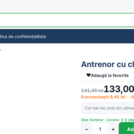
itica de confidențialitate
″
Antrenor cu c
♥
Adaugă la favorite
133,0
141,45
lei
Economisești 8,45 lei · 
Cel mai mic preț din ultime
Stoc furnizor · Livrare: 2-3 zil
−
+
Ad
Cantitate