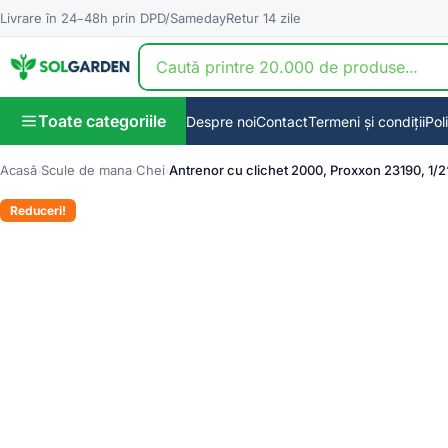
Livrare în 24–48h prin DPD/Sameday
Retur 14 zile
Toate categoriile
Despre noi
Contact
Termeni și condiții
Pol
Acasă
Scule de mana
Chei
Antrenor cu clichet 2000, Proxxon 23190, 1/2
Reduceri!