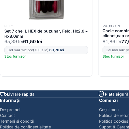
FELO
PROXXON
Cheie combina
Set 7 chei L HEX de buzunar, Felo, Hx2.0 –
clichet,cap o
Hx8.0mm
mm
65,39
lei
61,50
lei
81,86
lei
77
Cel mai mic preț (30 zile):
60,70
lei
Cel mai mic pre
Stoc furnizor
Stoc furnizor
Livrare rapidă
Plată sigură
Informații
Comenzi
Despre noi
Coșul meu
Contact
Politica de retur
Termeni și condiții
Politica cookies
Politica de confidențialitate
Suport & Garanț