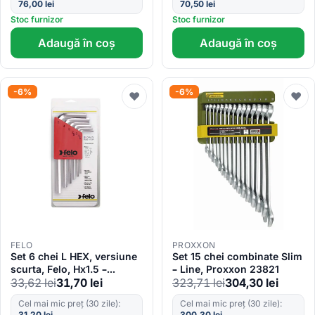
76,00
lei
70,50
lei
Stoc furnizor
Stoc furnizor
Adaugă în coș
Adaugă în coș
-6%
-6%
♥
♥
FELO
PROXXON
Set 6 chei L HEX, versiune
Set 15 chei combinate Slim
scurta, Felo, Hx1.5 –
– Line, Proxxon 23821
Hx5.0mm
33,62
lei
31,70
lei
323,71
lei
304,30
lei
Cel mai mic preț (30 zile):
Cel mai mic preț (30 zile):
31,20
lei
300,30
lei