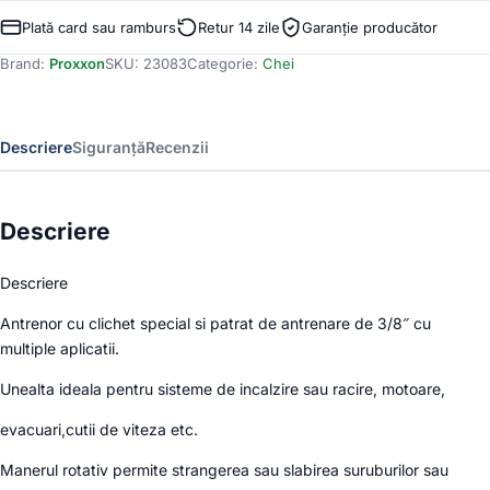
Antrenor
cu
Plată card sau ramburs
Retur 14 zile
Garanție producător
clichet
Brand:
Proxxon
SKU:
23083
Categorie:
Chei
special
si
maner
rotativ,
Descriere
Siguranță
Recenzii
Proxxon
23083,
3/8"
Descriere
Descriere
Antrenor cu clichet special si patrat de antrenare de 3/8″ cu
multiple aplicatii.
Unealta ideala pentru sisteme de incalzire sau racire, motoare,
evacuari,cutii de viteza etc.
Manerul rotativ permite strangerea sau slabirea suruburilor sau