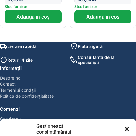
Stoc furnizor
Stoc furnizor
Adaugă în coș
Adaugă în coș
Livrare rapidă
Plată sigură
Consultanță de la
Retur 14 zile
specialiști
Informații
Despre noi
Contact
Termeni și condiții
Politica de confidențialitate
Comenzi
Coșul meu
Politica de retur
Gestionează
Politica cookies
consimțământul