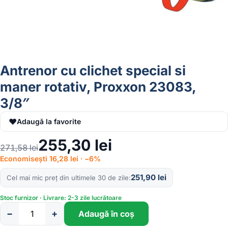
Antrenor cu clichet special si
maner rotativ, Proxxon 23083,
3/8″
♥
Adaugă la favorite
255,30
lei
271,58
lei
Economisești 16,28 lei · −6%
251,90
lei
Cel mai mic preț din ultimele 30 de zile
Stoc furnizor · Livrare: 2-3 zile lucrătoare
−
+
Adaugă în coș
Cantitate