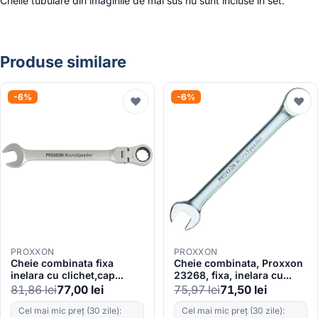
Cheile tubulare din imaginile de mai sus nu sunt incluse in set.
Produse similare
-6%
-6%
♥
♥
PROXXON
PROXXON
Cheie combinata fixa
Cheie combinata, Proxxon
inelara cu clichet,cap
23268, fixa, inelara cu
oscilant, Proxxon 23049,
clichet, 19mm
81,86
lei
77,00
lei
75,97
lei
71,50
lei
12 mm
Cel mai mic preț (30 zile):
Cel mai mic preț (30 zile):