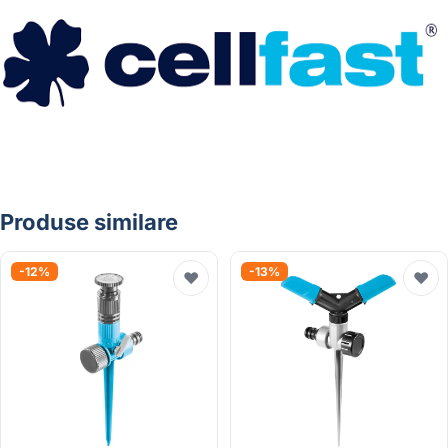
Produse similare
-12%
-13%
♥
♥