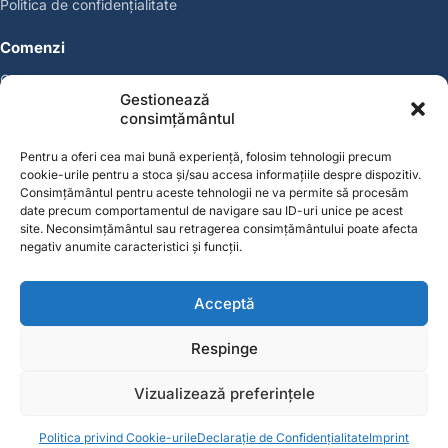
Politica de confidențialitate
Comenzi
Coșul meu
Gestionează
Politica de retur
consimțământul
Politica cookies
Suport & Garanție
Pentru a oferi cea mai bună experiență, folosim tehnologii precum
cookie-urile pentru a stoca și/sau accesa informațiile despre dispozitiv.
Cont
Consimțământul pentru aceste tehnologii ne va permite să procesăm
date precum comportamentul de navigare sau ID-uri unice pe acest
Contul meu
site. Neconsimțământul sau retragerea consimțământului poate afecta
Favorite
negativ anumite caracteristici și funcții.
Magazin
Producători
Acceptă
Contact
Respinge
contact@solgarden.ro
Soluționarea online a litigiilor (SOL)
ANPC – SAL
Vizualizează preferințele
© 2026 SolGarden. Toate drepturile rezervate.
0
0
Politica privind Cookie-urile
Declarație de Confidențialitate
Imprint
Acasă
Categorii
Coș
Favorite
Cont