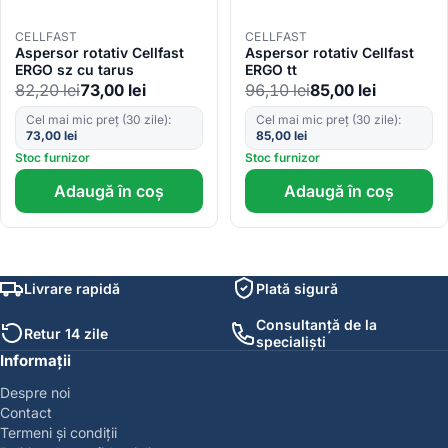
CELLFAST
CELLFAST
Aspersor rotativ Cellfast
Aspersor rotativ Cellfast
ERGO sz cu tarus
ERGO tt
82,20
lei
73,00
lei
96,10
lei
85,00
lei
Cel mai mic preț (30 zile):
Cel mai mic preț (30 zile):
73,00
lei
85,00
lei
Stoc furnizor
Stoc furnizor
Adaugă în coș
Adaugă în coș
Livrare rapidă
Plată sigură
Consultanță de la
Retur 14 zile
specialiști
Informații
Despre noi
Contact
Termeni și condiții