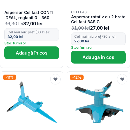
Aspersor Cellfast CONTI
CELLFAST
Aspersor rotativ cu 2 brate
IDEAL, reglabil 0 – 360
Cellfast BASIC
36,30
lei
32,00
lei
31,00
lei
27,00
lei
Cel mai mic preț (30 zile):
Cel mai mic preț (30 zile):
32,00
lei
27,00
lei
Stoc furnizor
Stoc furnizor
Adaugă în coș
Adaugă în coș
-11%
-12%
♥
♥