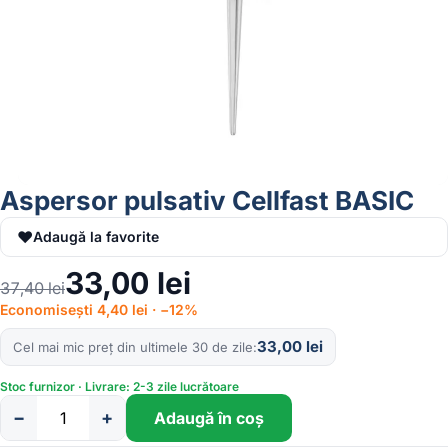
Aspersor pulsativ Cellfast BASIC
♥
Adaugă la favorite
33,00
lei
37,40
lei
Economisești 4,40 lei · −12%
33,00
lei
Cel mai mic preț din ultimele 30 de zile
Stoc furnizor · Livrare: 2-3 zile lucrătoare
−
+
Adaugă în coș
Cantitate
Aspersor