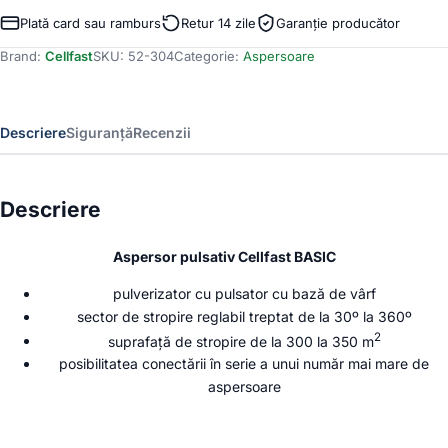
pulsativ
Plată card sau ramburs
Retur 14 zile
Garanție producător
Cellfast
Brand:
Cellfast
SKU:
52-304
Categorie:
Aspersoare
BASIC
Descriere
Siguranță
Recenzii
Descriere
Aspersor pulsativ Cellfast BASIC
pulverizator cu pulsator cu bază de vârf
sector de stropire reglabil treptat de la 30º la 360º
2
suprafață de stropire de la 300 la 350 m
posibilitatea conectării în serie a unui număr mai mare de
aspersoare