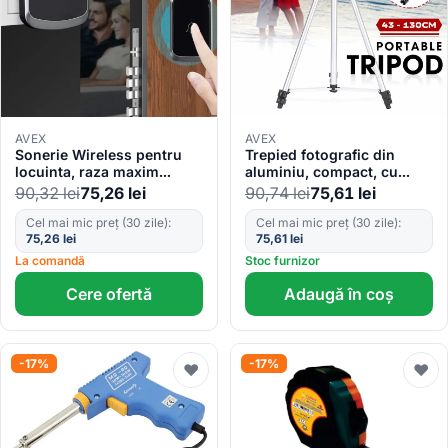
AVEX
AVEX
Sonerie Wireless pentru
Trepied fotografic din
locuinta, raza maxim
aluminiu, compact, cu
300m, AVX-AG79F
suport mobil 3D +
90,32
lei
75,26
lei
90,74
lei
75,61
lei
Telecomanda Bluetooth
Cel mai mic preț (30 zile):
Cel mai mic preț (30 zile):
75,26
lei
75,61
lei
La comandă
Stoc furnizor
Cere ofertă
Adaugă în coș
-17%
-17%
♥
♥