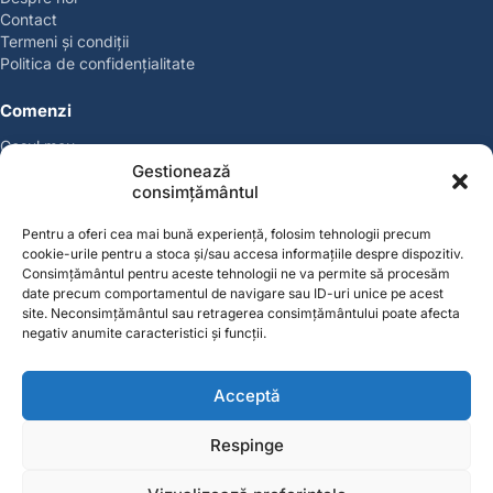
Contact
Termeni și condiții
Politica de confidențialitate
Comenzi
Coșul meu
Politica de retur
Gestionează
Politica cookies
consimțământul
Suport & Garanție
Pentru a oferi cea mai bună experiență, folosim tehnologii precum
cookie-urile pentru a stoca și/sau accesa informațiile despre dispozitiv.
Cont
Consimțământul pentru aceste tehnologii ne va permite să procesăm
date precum comportamentul de navigare sau ID-uri unice pe acest
Contul meu
site. Neconsimțământul sau retragerea consimțământului poate afecta
Favorite
negativ anumite caracteristici și funcții.
Magazin
Producători
Acceptă
Contact
contact@solgarden.ro
Respinge
Soluționarea online a litigiilor (SOL)
ANPC – SAL