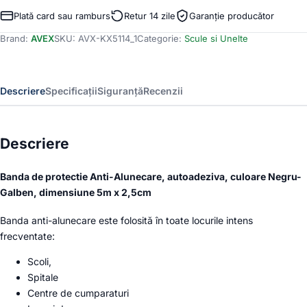
de
Plată card sau ramburs
Retur 14 zile
Garanție producător
protectie
Brand:
AVEX
SKU:
AVX-KX5114_1
Categorie:
Scule si Unelte
Anti-
Alunecare,
autoadeziva,
culoare
Descriere
Specificații
Siguranță
Recenzii
Negru-
Galben,
dimensiune
5m
Descriere
x
2,5cm
Banda de protectie Anti-Alunecare, autoadeziva, culoare Negru-
Galben, dimensiune 5m x 2,5cm
Banda anti-alunecare este folosită în toate locurile intens
frecventate:
Scoli,
Spitale
Centre de cumparaturi