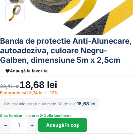
Banda de protectie Anti-Alunecare,
autoadeziva, culoare Negru-
Galben, dimensiune 5m x 2,5cm
♥
Adaugă la favorite
18,68
lei
22,41
lei
Economisești 3,74 lei · −17%
18,68
lei
Cel mai mic preț din ultimele 30 de zile
Stoc furnizor · Livrare: 2-3 zile lucrătoare
−
+
Adaugă în coș
Cantitate
Banda