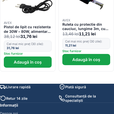
AVEX
AVEX
Ruleta cu protectie din
Pistol de lipit cu rezistenta
cauciuc, lungime 3m, cu
de 30W – 80W, alimentare
buton blocaj si magnet
13,46
lei
11,21
lei
220V
38,12
lei
31,76
lei
Cel mai mic preț (30 zile):
Cel mai mic preț (30 zile):
11,21
lei
31,76
lei
Stoc furnizor
Stoc furnizor
Adaugă în coș
Adaugă în coș
Livrare rapidă
Plată sigură
Consultanță de la
Retur 14 zile
specialiști
Informații
Despre noi