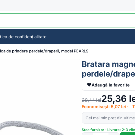
itica de confidențialitate
ica de prindere perdele/draperii, model PEARLS
Bratara magne
perdele/drape
♥
Adaugă la favorite
25,36
l
30,44
lei
Economisești 5,07 lei · −
Cel mai mic preț din ultime
Stoc furnizor · Livrare: 2-3 zil