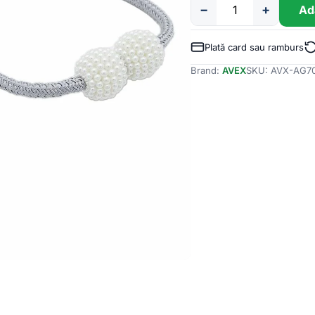
−
+
Ad
Cantitate
Bratara
magnetica
Plată card sau ramburs
de
Brand:
AVEX
SKU:
AVX-AG7
prindere
perdele/draperii,
model
PEARLS