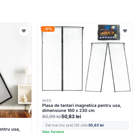
-17%
♥
♥
AVEX
Plasa de tantari magnetica pentru usa,
dimensiune 160 x 230 cm
60,99
lei
50,83
lei
Cel mai mic preț (30 zile):
50,83
lei
entru usa,
Stoc furnizor