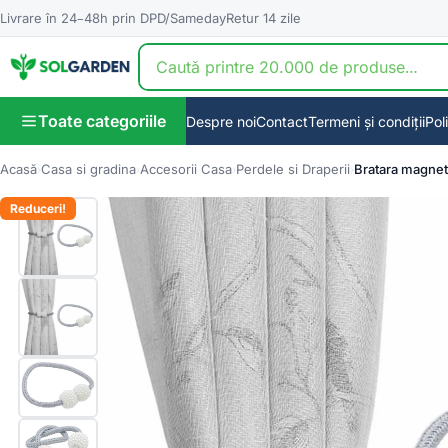
Livrare în 24–48h prin DPD/Sameday
Retur 14 zile
Toate categoriile
Despre noi
Contact
Termeni și condiții
Pol
Acasă
Casa si gradina
Accesorii Casa
Perdele si Draperii
Bratara magnet
Reduceri!