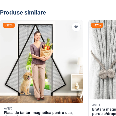
Produse similare
-17%
-17%
♥
AVEX
AVEX
Bratara magn
Plasa de tantari magnetica pentru usa,
perdele/drap