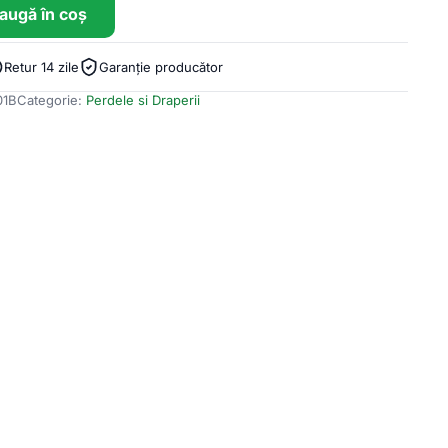
augă în coș
Retur 14 zile
Garanție producător
01B
Categorie:
Perdele si Draperii