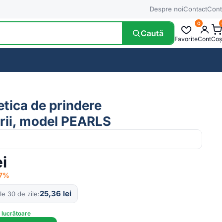
Despre noi
Contact
Cont
0
Caută
Favorite
Cont
Coș
tica de prindere
rii, model PEARLS
ei
17%
25,36
lei
le 30 de zile
e lucrătoare