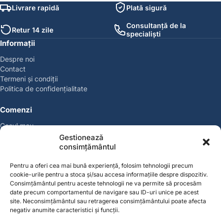
Livrare rapidă
Plată sigură
Consultanță de la
Retur 14 zile
specialiști
Informații
Despre noi
Contact
Termeni și condiții
Politica de confidențialitate
Comenzi
Coșul meu
Politica de retur
Gestionează
Politica cookies
consimțământul
Suport & Garanție
Pentru a oferi cea mai bună experiență, folosim tehnologii precum
cookie-urile pentru a stoca și/sau accesa informațiile despre dispozitiv.
Cont
Consimțământul pentru aceste tehnologii ne va permite să procesăm
Contul meu
date precum comportamentul de navigare sau ID-uri unice pe acest
site. Neconsimțământul sau retragerea consimțământului poate afecta
Favorite
negativ anumite caracteristici și funcții.
Magazin