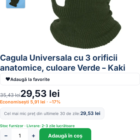
Cagula Universala cu 3 orificii
anatomice, culoare Verde – Kaki
♥
Adaugă la favorite
29,53
lei
35,43
lei
Economisești 5,91 lei · −17%
29,53
lei
Cel mai mic preț din ultimele 30 de zile
Stoc furnizor · Livrare: 2-3 zile lucrătoare
−
+
Adaugă în coș
Cantitate