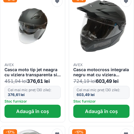
♥
♥
AVEX
AVEX
Casca moto tip jet neagra
Casca motocross integrala
cu viziera transparenta si
negru mat cu viziera
ochelari de soare, marimea
transparenta si ochelari de
451,94
lei
376,61
lei
724,19
lei
603,49
lei
L, model Urban
soare, marimea L, model
LION
Cel mai mic preț (30 zile):
Cel mai mic preț (30 zile):
376,61
lei
603,49
lei
Stoc furnizor
Stoc furnizor
Adaugă în coș
Adaugă în coș
-17%
-17%
♥
♥