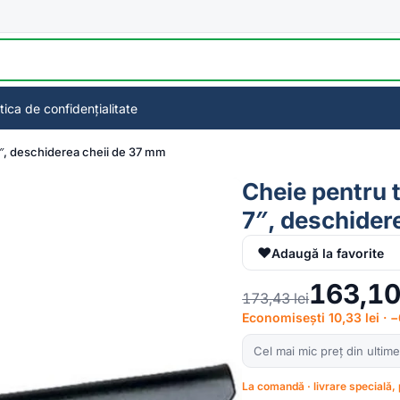
itica de confidențialitate
7″, deschiderea cheii de 37 mm
Cheie pentru 
7″, deschider
♥
Adaugă la favorite
163,1
173,43
lei
Economisești 10,33 lei · 
Cel mai mic preț din ultime
La comandă · livrare specială, 