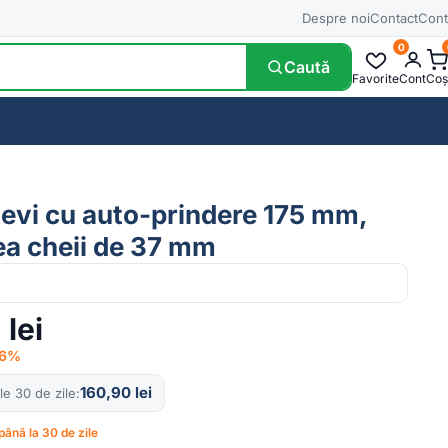
Despre noi
Contact
Cont
0
Caută
Favorite
Cont
Coș
tevi cu auto-prindere 175 mm,
ea cheii de 37 mm
0
lei
−6%
160,90
lei
le 30 de zile
până la 30 de zile