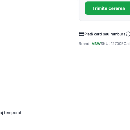
Trimite cererea
Plată card sau ramburs
Brand:
VBW
SKU:
127005
Cat
isaj temperat