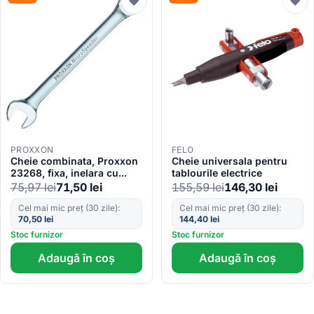
♥
♥
PROXXON
FELO
Cheie combinata, Proxxon
Cheie universala pentru
23268, fixa, inelara cu
tablourile electrice
clichet, 19mm
75,97
lei
71,50
lei
155,59
lei
146,30
lei
Cel mai mic preț (30 zile):
Cel mai mic preț (30 zile):
70,50
lei
144,40
lei
Stoc furnizor
Stoc furnizor
Adaugă în coș
Adaugă în coș