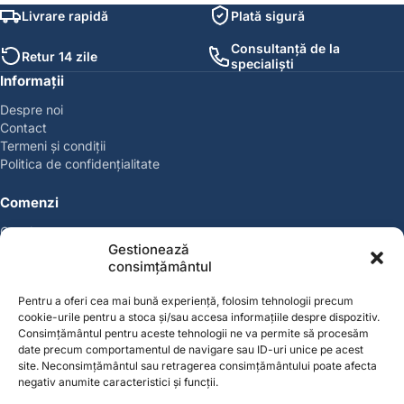
Livrare rapidă
Plată sigură
Consultanță de la
Retur 14 zile
specialiști
Informații
Despre noi
Contact
Termeni și condiții
Politica de confidențialitate
Comenzi
Coșul meu
Gestionează
Politica de retur
consimțământul
Politica cookies
Suport & Garanție
Pentru a oferi cea mai bună experiență, folosim tehnologii precum
cookie-urile pentru a stoca și/sau accesa informațiile despre dispozitiv.
Cont
Consimțământul pentru aceste tehnologii ne va permite să procesăm
date precum comportamentul de navigare sau ID-uri unice pe acest
Contul meu
site. Neconsimțământul sau retragerea consimțământului poate afecta
Favorite
negativ anumite caracteristici și funcții.
Magazin