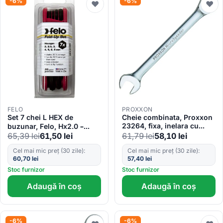
-6%
-6%
♥
♥
FELO
PROXXON
Set 7 chei L HEX de
Cheie combinata, Proxxon
23264, fixa, inelara cu
buzunar, Felo, Hx2.0 –
clichet, 15mm
Hx8.0mm
65,39
lei
61,50
lei
61,79
lei
58,10
lei
Cel mai mic preț (30 zile):
Cel mai mic preț (30 zile):
60,70
lei
57,40
lei
Stoc furnizor
Stoc furnizor
Adaugă în coș
Adaugă în coș
-6%
-6%