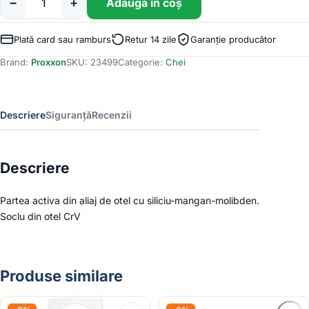
−
+
Adaugă în coș
Cantitate
Cheie
torx
Plată card sau ramburs
Retur 14 zile
Garanție producător
TX60,
Brand:
Proxxon
SKU:
23499
Categorie:
Chei
lungime
100mm,
prindere
1/2",
Descriere
Siguranță
Recenzii
Proxxon
23499
Descriere
Partea activa din aliaj de otel cu siliciu-mangan-molibden.
Soclu din otel CrV
Produse similare