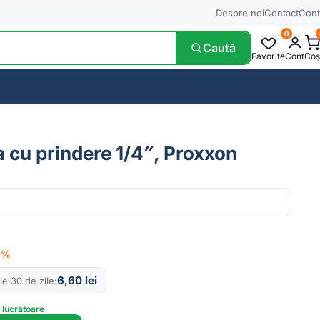
Despre noi
Contact
Cont
0
Caută
Favorite
Cont
Coș
a cu prindere 1/4″, Proxxon
−6%
6,60
lei
le 30 de zile
e lucrătoare