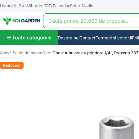
Livrare în 24–48h prin DPD/Sameday
Retur 14 zile
Toate categoriile
Despre noi
Contact
Termeni și condiții
Pol
Acasă
Scule de mana
Chei
Cheie tubulara cu prindere 1/4″, Proxxon 23
Reduceri!