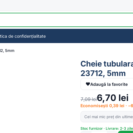
itica de confidențialitate
712, 5mm
Cheie tubular
23712, 5mm
♥
Adaugă la favorite
6,70
lei
7,09
lei
Economisești 0,39 lei · 
Cel mai mic preț din ultime
Stoc furnizor · Livrare: 2-3 zil