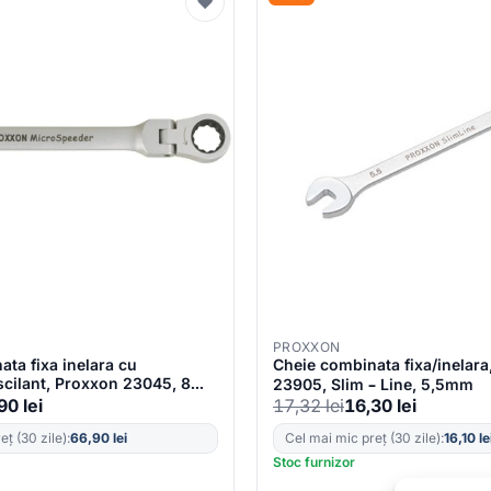
♥
PROXXON
ta fixa inelara cu
Cheie combinata fixa/inelar
scilant, Proxxon 23045, 8
23905, Slim – Line, 5,5mm
,90
lei
17,32
lei
16,30
lei
ț (30 zile):
66,90
lei
Cel mai mic preț (30 zile):
16,10
le
Stoc furnizor