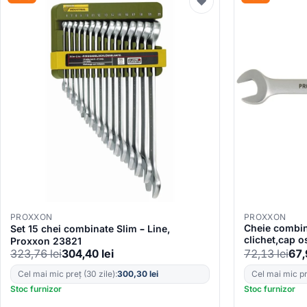
♥
PROXXON
PROXXON
Cheie combina
Set 15 chei combinate Slim – Line,
clichet,cap o
Proxxon 23821
mm
323,76
lei
304,40
lei
72,13
lei
67
Cel mai mic preț (30 zile):
300,30
lei
Cel mai mic pre
Stoc furnizor
Stoc furnizor