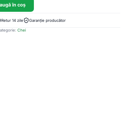
augă în coș
Retur 14 zile
Garanție producător
ategorie:
Chei