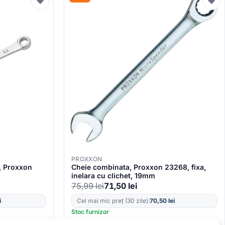
♥
♥
PROXXON
a, Proxxon
Cheie combinata, Proxxon 23268, fixa,
inelara cu clichet, 19mm
75,99
lei
71,50
lei
i
Cel mai mic preț (30 zile):
70,50
lei
Stoc furnizor