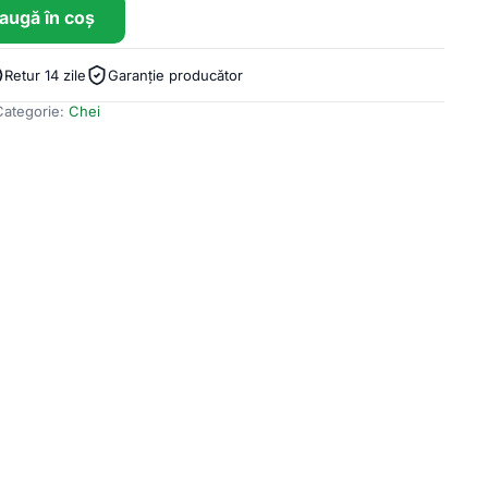
augă în coș
Retur 14 zile
Garanție producător
Categorie:
Chei