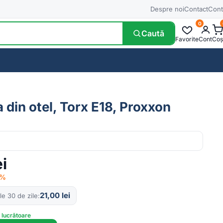
Despre noi
Contact
Cont
0
Caută
Favorite
Cont
Coș
 din otel, Torx E18, Proxxon
ei
6%
21,00
lei
le 30 de zile
e lucrătoare