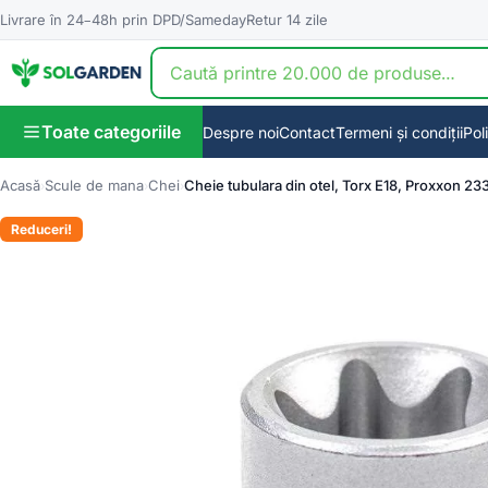
Livrare în 24–48h prin DPD/Sameday
Retur 14 zile
Toate categoriile
Despre noi
Contact
Termeni și condiții
Pol
Acasă
Scule de mana
Chei
Cheie tubulara din otel, Torx E18, Proxxon 233
Reduceri!