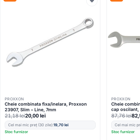
♥
PROXXON
PROXXON
Cheie combinata fixa/inelara, Proxxon
Cheie combina
cap oscilant
23907, Slim – Line, 7mm
21,18
lei
20,00
lei
87,76
lei
82
Cel mai mic preț (30 zile):
19,70
lei
Cel mai mic pre
Stoc furnizor
Stoc furnizor