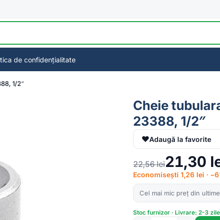
itica de confidențialitate
88, 1/2″
Cheie tubulara
23388, 1/2″
♥
Adaugă la favorite
21,30
l
22,56
lei
Economisești 1,26 lei · −
Cel mai mic preț din ultime
Stoc furnizor · Livrare: 2-3 zil