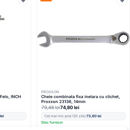
♥
♥
PROXXON
 Felo, INCH
Cheie combinata fixa inelara cu clichet,
Proxxon 23136, 14mm
79,48
lei
74,80
lei
lei
Cel mai mic preț (30 zile):
73,80
lei
Stoc furnizor