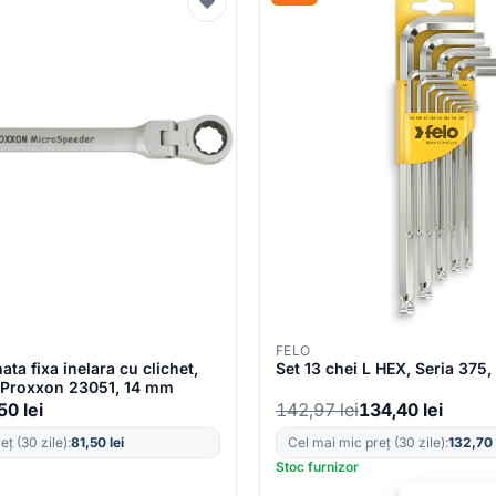
♥
FELO
ta fixa inelara cu clichet,
Set 13 chei L HEX, Seria 375,
, Proxxon 23051, 14 mm
,50
lei
142,97
lei
134,40
lei
ț (30 zile):
81,50
lei
Cel mai mic preț (30 zile):
132,70
Stoc furnizor