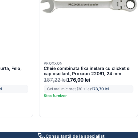
PROXXON
urta, Felo,
Cheie combinata fixa inelara cu clicket si
cap oscilant, Proxxon 22061, 24 mm
187,22
lei
176,00
lei
ei
Cel mai mic preț (30 zile):
173,70
lei
Stoc furnizor
Consultanță de la specialiști