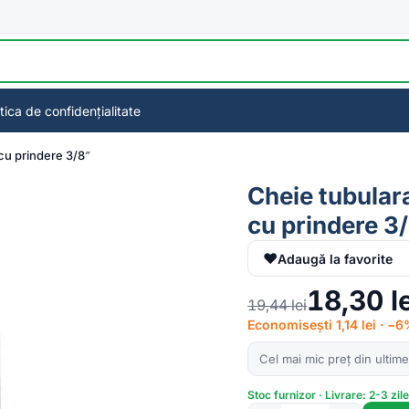
itica de confidențialitate
cu prindere 3/8″
Cheie tubular
cu prindere 3
♥
Adaugă la favorite
18,30
l
19,44
lei
Economisești 1,14 lei · −
Cel mai mic preț din ultime
Stoc furnizor · Livrare: 2-3 zil