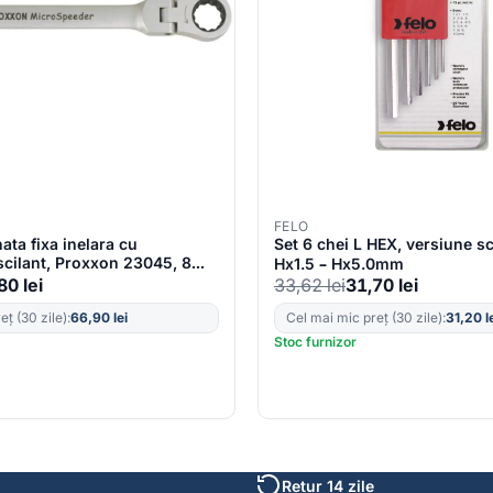
FELO
ta fixa inelara cu
Set 6 chei L HEX, versiune sc
scilant, Proxxon 23045, 8
Hx1.5 – Hx5.0mm
,80
lei
33,62
lei
31,70
lei
ț (30 zile):
66,90
lei
Cel mai mic preț (30 zile):
31,20
l
Stoc furnizor
Retur 14 zile