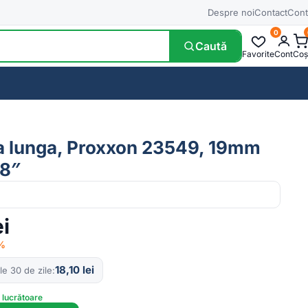
Despre noi
Contact
Cont
0
Caută
Favorite
Cont
Coș
a lunga, Proxxon 23549, 19mm
/8″
ei
6%
18,10
lei
le 30 de zile
e lucrătoare