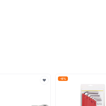
-6%
♥