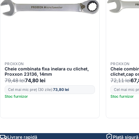
PROXXON
PROXXON
Cheie combinata fixa inelara cu clichet,
Cheie combina
Proxxon 23136, 14mm
clichet,cap o
mm
79,48
lei
74,80
lei
72,11
lei
67
Cel mai mic preț (30 zile):
73,80
lei
Cel mai mic pre
Stoc furnizor
Stoc furnizor
Livrare rapidă
Plată sigură