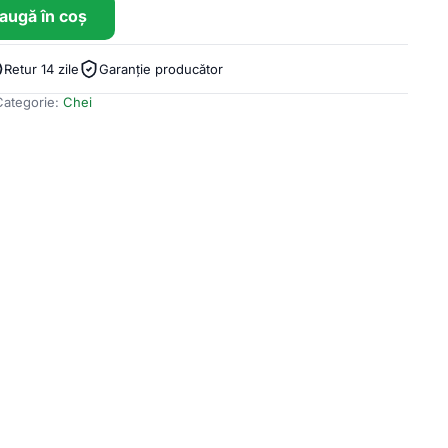
augă în coș
Retur 14 zile
Garanție producător
Categorie:
Chei