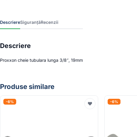
Descriere
Siguranță
Recenzii
Descriere
Proxxon cheie tubulara lunga 3/8″, 19mm
Produse similare
-6%
-6%
♥