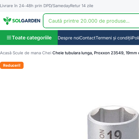
Livrare în 24–48h prin DPD/Sameday
Retur 14 zile
Toate categoriile
Despre noi
Contact
Termeni și condiții
Pol
Acasă
Scule de mana
Chei
Cheie tubulara lunga, Proxxon 23549, 19mm 
Reduceri!