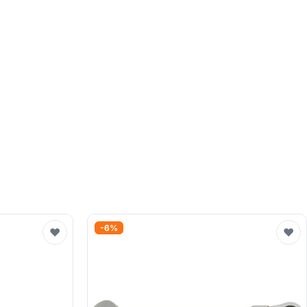
-6%
♥
♥