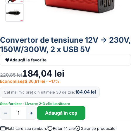
Convertor de tensiune 12V -> 230V,
150W/300W, 2 x USB 5V
♥
Adaugă la favorite
184,04
lei
220,85
lei
Economisești 36,81 lei · −17%
184,04
lei
Cel mai mic preț din ultimele 30 de zile
Stoc furnizor · Livrare: 2-3 zile lucrătoare
−
+
Adaugă în coș
Cantitate
Convertor
de
Plată card sau ramburs
Retur 14 zile
Garanție producător