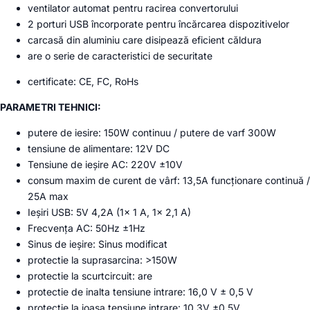
ventilator automat pentru racirea convertorului
2 porturi USB încorporate pentru încărcarea dispozitivelor
carcasă din aluminiu care disipează eficient căldura
are o serie de caracteristici de securitate
certificate: CE, FC, RoHs
PARAMETRI TEHNICI:
putere de iesire: 150W continuu / putere de varf 300W
tensiune de alimentare: 12V DC
Tensiune de ieșire AC: 220V ±10V
consum maxim de curent de vârf: 13,5A funcționare continuă /
25A max
Ieșiri USB: 5V 4,2A (1x 1 A, 1x 2,1 A)
Frecvența AC: 50Hz ±1Hz
Sinus de ieșire: Sinus modificat
protectie la suprasarcina: >150W
protectie la scurtcircuit: are
protectie de inalta tensiune intrare: 16,0 V ± 0,5 V
protectie la joasa tensiune intrare: 10,3V ±0,5V