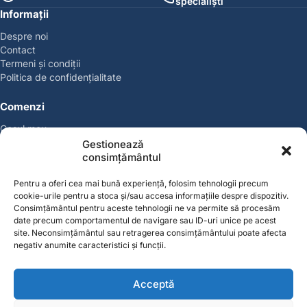
specialiști
Informații
Despre noi
Contact
Termeni și condiții
Politica de confidențialitate
Comenzi
Coșul meu
Politica de retur
Gestionează
Politica cookies
consimțământul
Suport & Garanție
Pentru a oferi cea mai bună experiență, folosim tehnologii precum
cookie-urile pentru a stoca și/sau accesa informațiile despre dispozitiv.
Cont
Consimțământul pentru aceste tehnologii ne va permite să procesăm
Contul meu
date precum comportamentul de navigare sau ID-uri unice pe acest
site. Neconsimțământul sau retragerea consimțământului poate afecta
Favorite
negativ anumite caracteristici și funcții.
Magazin
Producători
Acceptă
Contact