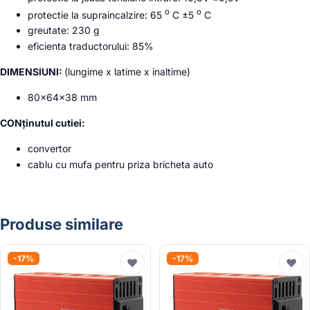
o
o
protectie la supraincalzire: 65
C ±5
C
greutate: 230 g
eficienta traductorului: 85%
DIMENSIUNI:
(lungime x latime x inaltime)
80x64x38 mm
CONținutul cutiei:
convertor
cablu cu mufa pentru priza bricheta auto
Produse similare
-17%
-17%
♥
♥