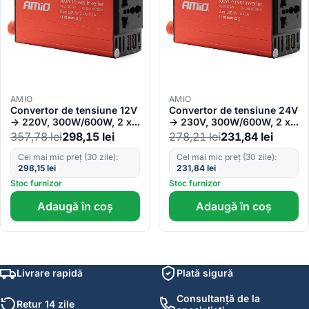
AMIO
AMIO
Convertor de tensiune 12V
Convertor de tensiune 24V
-> 220V, 300W/600W, 2 x
-> 230V, 300W/600W, 2 x
USB 5V
USB 5V
357,78
lei
298,15
lei
278,21
lei
231,84
lei
Cel mai mic preț (30 zile):
Cel mai mic preț (30 zile):
298,15
lei
231,84
lei
Stoc furnizor
Stoc furnizor
Adaugă în coș
Adaugă în coș
Livrare rapidă
Plată sigură
Consultanță de la
Retur 14 zile