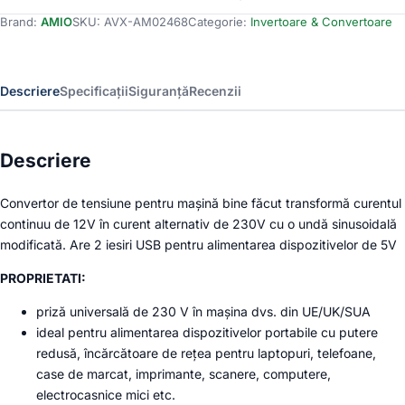
tensiune
Brand:
AMIO
SKU:
AVX-AM02468
Categorie:
Invertoare & Convertoare
12V
-
>
230V,
Descriere
Specificații
Siguranță
Recenzii
150W/300W,
2
x
USB
Descriere
5V
Convertor de tensiune pentru mașină bine făcut transformă curentul
continuu de 12V în curent alternativ de 230V cu o undă sinusoidală
modificată. Are 2 iesiri USB pentru alimentarea dispozitivelor de 5V
PROPRIETATI:
priză universală de 230 V în mașina dvs. din UE/UK/SUA
ideal pentru alimentarea dispozitivelor portabile cu putere
redusă, încărcătoare de rețea pentru laptopuri, telefoane,
case de marcat, imprimante, scanere, computere,
electrocasnice mici etc.