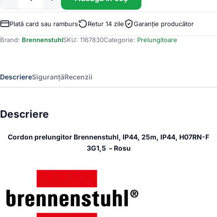
Cantitate
Cordon
prelungitor
Plată card sau ramburs
Retur 14 zile
Garanție producător
Brennenstuhl,
Brand:
Brennenstuhl
SKU:
1167830
Categorie:
Prelungitoare
IP44,
25m,
IP44,
H07RN-
Descriere
Siguranță
Recenzii
F
3G1,5
-
Rosu
Descriere
Cordon prelungitor Brennenstuhl, IP44, 25m, IP44, H07RN-F
3G1,5 – Rosu