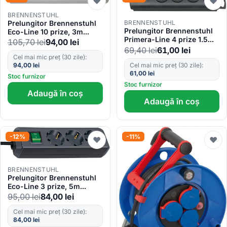
♥
♥
BRENNENSTUHL
Prelungitor Brennenstuhl
BRENNENSTUHL
Prelungitor Brennenstuhl
Eco-Line 10 prize, 3m
Primera-Line 4 prize 1.5m,
H05VV-F 3G1,5 Alb
105,70
lei
94,00
lei
H05VV-F 3G1,5, Negru
69,40
lei
61,00
lei
Cel mai mic preț (30 zile):
Cel mai mic preț (30 zile):
94,00
lei
61,00
lei
Stoc furnizor
Stoc furnizor
Adaugă în coș
Adaugă în coș
-12%
-11%
♥
♥
BRENNENSTUHL
Prelungitor Brennenstuhl
Eco-Line 3 prize, 5m
H05VV-F 3G1,5 Negru
95,00
lei
84,00
lei
Cel mai mic preț (30 zile):
84,00
lei