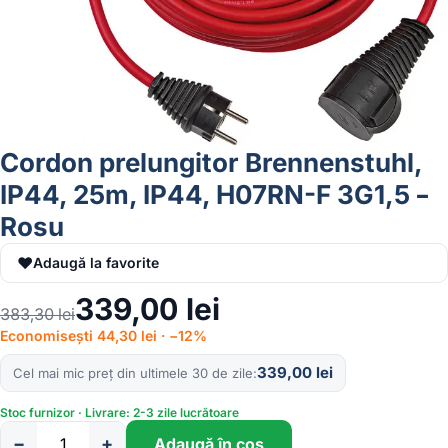
Cordon prelungitor Brennenstuhl,
IP44, 25m, IP44, H07RN-F 3G1,5 –
Rosu
♥
Adaugă la favorite
339,00
lei
383,30
lei
Economisești 44,30 lei · −12%
339,00
lei
Cel mai mic preț din ultimele 30 de zile
Stoc furnizor · Livrare: 2-3 zile lucrătoare
−
+
Adaugă în coș