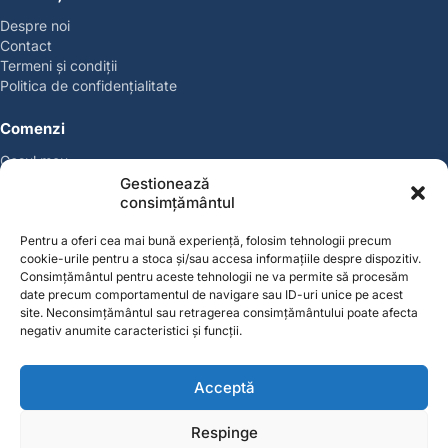
Despre noi
Contact
Termeni și condiții
Politica de confidențialitate
Comenzi
Coșul meu
Politica de retur
Gestionează
Politica cookies
consimțământul
Suport & Garanție
Pentru a oferi cea mai bună experiență, folosim tehnologii precum
cookie-urile pentru a stoca și/sau accesa informațiile despre dispozitiv.
Cont
Consimțământul pentru aceste tehnologii ne va permite să procesăm
Contul meu
date precum comportamentul de navigare sau ID-uri unice pe acest
site. Neconsimțământul sau retragerea consimțământului poate afecta
Favorite
negativ anumite caracteristici și funcții.
Magazin
Producători
Acceptă
Contact
contact@solgarden.ro
Respinge