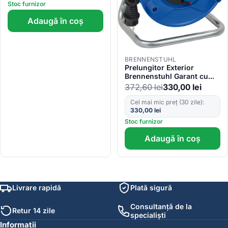
Stoc furnizor
Adaugă în coș
BRENNENSTUHL
Prelungitor Exterior
Brennenstuhl Garant cu
tambur, 3 prize, AT-
372,60
lei
330,00
lei
N05V3V3-F 3G1,5, 25m,
IP44
Cel mai mic preț (30 zile):
330,00
lei
Stoc furnizor
Adaugă în coș
Livrare rapidă
Plată sigură
Consultanță de la
Retur 14 zile
specialiști
Informații