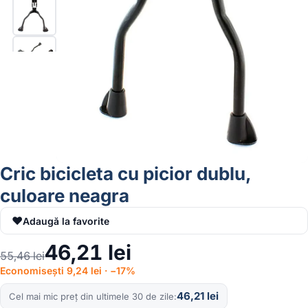
Cric bicicleta cu picior dublu,
culoare neagra
♥
Adaugă la favorite
46,21
lei
55,46
lei
Economisești 9,24 lei · −17%
46,21
lei
Cel mai mic preț din ultimele 30 de zile