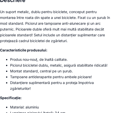
Descriere
Un suport metalic, dublu pentru biciclete, conceput pentru
montarea între roata din spate a unei biciclete. Fixat cu un șurub în
mod standard. Piciorul are tampoane anti-alunecare și un arc
puternic. Picioarele duble oferă mult mai multă stabilitate decât
picioarele standard! Setul include un distanțier suplimentar care
protejează cadrul bicicletei de zgârieturi.
Caracteristicile produsului:
Produs nou-nouț, de înaltă calitate.
Piciorul bicicletei dublu, metalic, asigură stabilitate ridicată!
Montat standard, central pe un șurub.
Tampoane antiderapante pentru ambele picioare!
Distanțiere suplimentară pentru a proteja împotriva
zgârieturilor!
Specificație:
Material: aluminiu
Lungimea piciorului (total): 34 cm