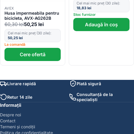
Cel mai mic preț (30 zile):
18,83
lei
AVEX
Husa impermeabila pentru
Stoc furnizor
bicicleta, AVX-AG262B
60,30
lei
50,25
lei
Adaugă în coș
Cel mai mic preț (30 zile):
50,25
lei
La comandă
Cere ofertă
Livrare rapidă
Plată sigură
Consultanță de la
Retur 14 zile
specialiști
Informații
Despre noi
Contact
Termeni și condiții
Politica de confidențialitate