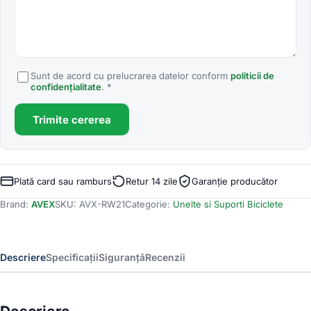
Sunt de acord cu prelucrarea datelor conform
politicii de
confidențialitate
. *
Trimite cererea
Plată card sau ramburs
Retur 14 zile
Garanție producător
Brand:
AVEX
SKU:
AVX-RW21
Categorie:
Unelte si Suporti Biciclete
Descriere
Specificații
Siguranță
Recenzii