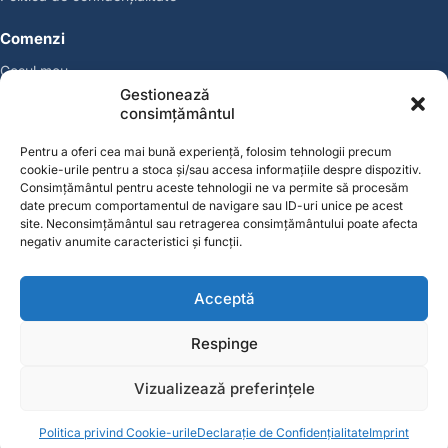
Comenzi
Coșul meu
Politica de retur
Gestionează
Politica cookies
consimțământul
Suport & Garanție
Pentru a oferi cea mai bună experiență, folosim tehnologii precum
cookie-urile pentru a stoca și/sau accesa informațiile despre dispozitiv.
Cont
Consimțământul pentru aceste tehnologii ne va permite să procesăm
Contul meu
date precum comportamentul de navigare sau ID-uri unice pe acest
site. Neconsimțământul sau retragerea consimțământului poate afecta
Favorite
negativ anumite caracteristici și funcții.
Magazin
Producători
Acceptă
Contact
contact@solgarden.ro
Respinge
Soluționarea online a litigiilor (SOL)
ANPC – SAL
Vizualizează preferințele
© 2026 SolGarden. Toate drepturile rezervate.
0
0
Politica privind Cookie-urile
Declarație de Confidențialitate
Imprint
Acasă
Categorii
Coș
Favorite
Cont