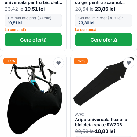
universala pentru bicicleta
cu gel pentru scaunul
AVX-RW16
bicicletei AVX-RW5F
23,42
lei
19,51
lei
28,64
lei
23,86
lei
Cel mai mic preț (30 zile):
Cel mai mic preț (30 zile):
19,51
lei
23,86
lei
La comandă
La comandă
Cere ofertă
Cere ofertă
-17%
-17%
♥
♥
AVEX
Aripa universala flexibila
bicicleta spate RW20B
22,59
lei
18,83
lei