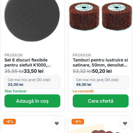
PROXXON
PROXXON
Set 6 discuri flexibile
Tamburi pentru lustruire si
pentru slefuit K1000,
satinare, 50mm, densitate
50mm, Proxxon 28672
medie Proxxon 28565
35,55
lei
33,50
lei
53,32
lei
50,20
lei
Cel mai mic preț (30 zile):
Cel mai mic preț (30 zile):
33,00
lei
49,50
lei
Stoc furnizor
La comandă
Adaugă în coș
Cere ofertă
-6%
-6%
♥
♥