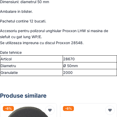
Dimensiuni: diametrul 50 mm
Ambalare in blister.
Pachetul contine 12 bucati.
Accesoriu pentru polizorul unghiular Proxxon LHW si masina de
slefuit cu gat lung WP/E.
Se utilizeaza impreuna cu discul Proxxon 28548.
Date tehnice
Articol
28670
Diametru
Ø 50mm
Granulatie
2000
Produse similare
-6%
-6%
♥
♥