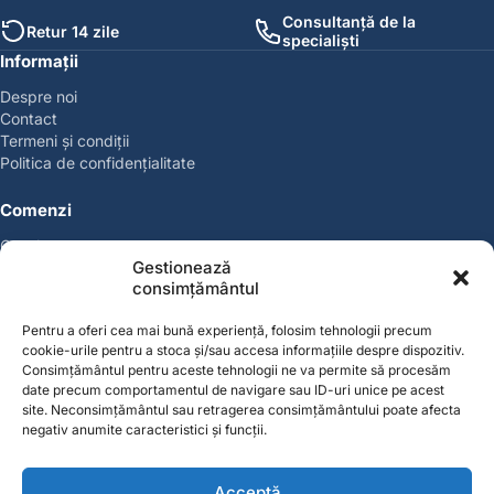
Consultanță de la
Retur 14 zile
specialiști
Informații
Despre noi
Contact
Termeni și condiții
Politica de confidențialitate
Comenzi
Coșul meu
Gestionează
Politica de retur
consimțământul
Politica cookies
Suport & Garanție
Pentru a oferi cea mai bună experiență, folosim tehnologii precum
cookie-urile pentru a stoca și/sau accesa informațiile despre dispozitiv.
Cont
Consimțământul pentru aceste tehnologii ne va permite să procesăm
date precum comportamentul de navigare sau ID-uri unice pe acest
Contul meu
site. Neconsimțământul sau retragerea consimțământului poate afecta
Favorite
negativ anumite caracteristici și funcții.
Magazin
Producători
Acceptă