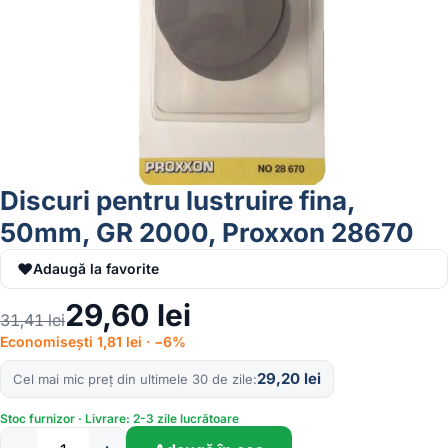
Discuri pentru lustruire fina,
50mm, GR 2000, Proxxon 28670
♥
Adaugă la favorite
29,60
lei
31,41
lei
Economisești 1,81 lei · −6%
29,20
lei
Cel mai mic preț din ultimele 30 de zile
Stoc furnizor · Livrare: 2-3 zile lucrătoare