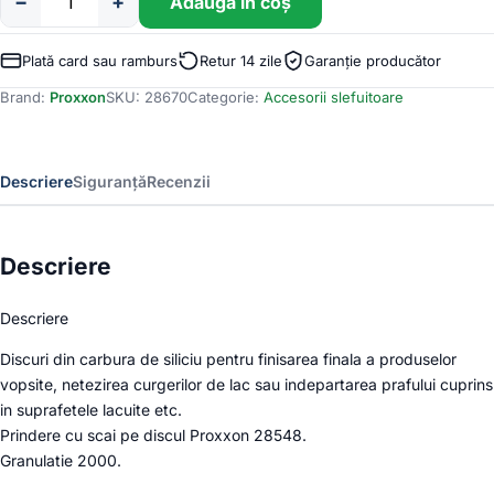
−
+
Adaugă în coș
Cantitate
Discuri
pentru
Plată card sau ramburs
Retur 14 zile
Garanție producător
lustruire
Brand:
Proxxon
SKU:
28670
Categorie:
Accesorii slefuitoare
fina,
50mm,
GR
2000,
Descriere
Siguranță
Recenzii
Proxxon
28670
Descriere
Descriere
Discuri din carbura de siliciu pentru finisarea finala a produselor
vopsite, netezirea curgerilor de lac sau indepartarea prafului cuprins
in suprafetele lacuite etc.
Prindere cu scai pe discul Proxxon 28548.
Granulatie 2000.