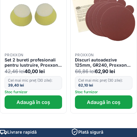
PROXXON
PROXXON
Set 2 bureti profesionali
Discuri autoadezive
pentru lustruire, Proxxon
125mm, GR240, Proxxon
29094 , 50mm, mediu
28164
42,46
lei
40,00
lei
66,86
lei
62,90
lei
Cel mai mic preț (30 zile):
Cel mai mic preț (30 zile):
39,40
lei
62,10
lei
Stoc furnizor
Stoc furnizor
Adaugă în coș
Adaugă în coș
Livrare rapidă
Plată sigură