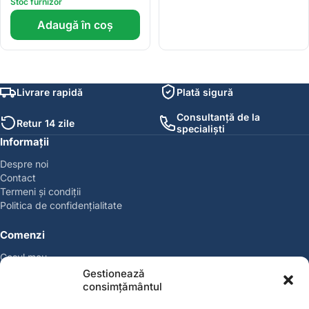
Stoc furnizor
Adaugă în coș
Livrare rapidă
Plată sigură
Consultanță de la
Retur 14 zile
specialiști
Informații
Despre noi
Contact
Termeni și condiții
Politica de confidențialitate
Comenzi
Coșul meu
Politica de retur
Gestionează
Politica cookies
consimțământul
Suport & Garanție