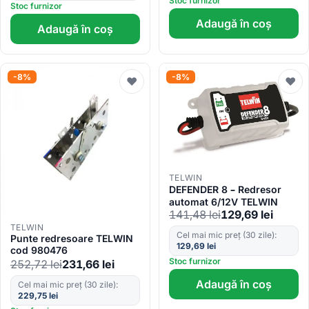
Stoc furnizor
Stoc furnizor
Adaugă în coș
Adaugă în coș
-8%
-8%
♥
♥
TELWIN
DEFENDER 8 – Redresor
automat 6/12V TELWIN
141,48
lei
129,69
lei
TELWIN
Cel mai mic preț (30 zile):
Punte redresoare TELWIN
129,69
lei
cod 980476
Stoc furnizor
252,72
lei
231,66
lei
Adaugă în coș
Cel mai mic preț (30 zile):
229,75
lei