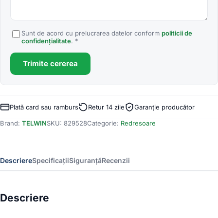
Sunt de acord cu prelucrarea datelor conform
politicii de
confidențialitate
. *
Trimite cererea
Plată card sau ramburs
Retur 14 zile
Garanție producător
Brand:
TELWIN
SKU:
829528
Categorie:
Redresoare
Descriere
Specificații
Siguranță
Recenzii
Descriere