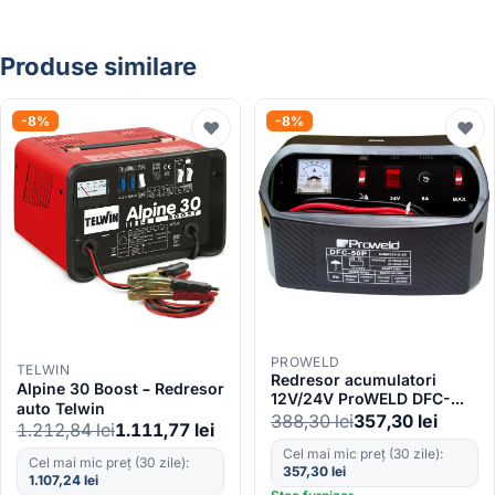
Produse similare
-8%
-8%
♥
♥
PROWELD
TELWIN
Redresor acumulatori
Alpine 30 Boost – Redresor
12V/24V ProWELD DFC-
auto Telwin
50P, functie Start
388,30
lei
357,30
lei
1.212,84
lei
1.111,77
lei
Cel mai mic preț (30 zile):
Cel mai mic preț (30 zile):
357,30
lei
1.107,24
lei