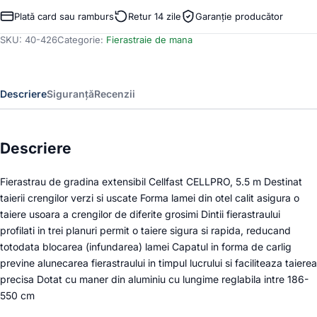
de
Plată card sau ramburs
Retur 14 zile
Garanție producător
gradina
SKU:
40-426
Categorie:
Fierastraie de mana
extensibil
Cellfast
CELLPRO,
5.5
Descriere
Siguranță
Recenzii
m,
brat
extensibil
Descriere
Fierastrau de gradina extensibil Cellfast CELLPRO, 5.5 m Destinat
taierii crengilor verzi si uscate Forma lamei din otel calit asigura o
taiere usoara a crengilor de diferite grosimi Dintii fierastraului
profilati in trei planuri permit o taiere sigura si rapida, reducand
totodata blocarea (infundarea) lamei Capatul in forma de carlig
previne alunecarea fierastraului in timpul lucrului si faciliteaza taierea
precisa Dotat cu maner din aluminiu cu lungime reglabila intre 186-
550 cm