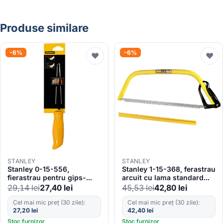
Produse similare
-6%
-6%
♥
♥
STANLEY
STANLEY
Stanley 0-15-556,
Stanley 1-15-368, ferastrau
fierastrau pentru gips-
arcuit cu lama standard
carton cu maner din
pentru lemn, 610 mm
29,14
lei
27,40
lei
45,53
lei
42,80
lei
plastic, 350 mm, bister
Cel mai mic preț (30 zile):
Cel mai mic preț (30 zile):
27,20
lei
42,40
lei
Stoc furnizor
Stoc furnizor