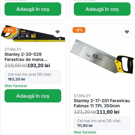
Adaugă în coș
Adaugă în coș
-8%
-8%
♥
♥
STANLEY
Stanley 2-20-529
Ferastrau de mana
applifon FATMAX, 7
210,00
lei
193,20
lei
dinti/inch, 500mm
Cel mai mic preț (30 zile):
193,20
lei
Stoc furnizor
Adaugă în coș
STANLEY
Stanley 2-17-201 Ferastrau
Fatmax 11 TPI, 350mm
121,20
lei
111,60
lei
Cel mai mic preț (30 zile):
111,60
lei
Stoc furnizor