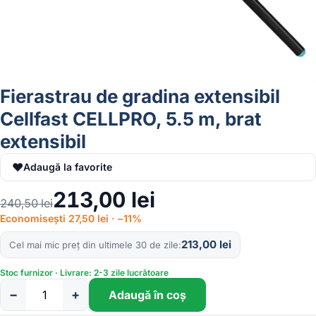
Fierastrau de gradina extensibil
Cellfast CELLPRO, 5.5 m, brat
extensibil
♥
Adaugă la favorite
213,00
lei
240,50
lei
Economisești 27,50 lei · −11%
213,00
lei
Cel mai mic preț din ultimele 30 de zile
Stoc furnizor · Livrare: 2-3 zile lucrătoare
−
+
Adaugă în coș
Cantitate
Fierastrau