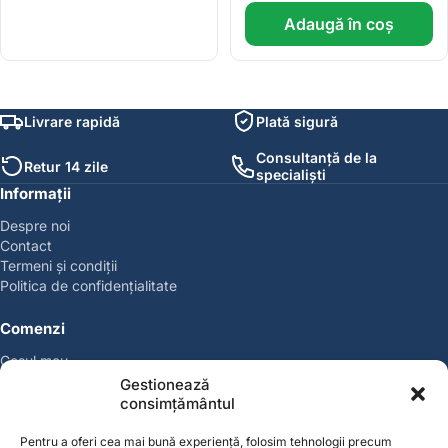
Adaugă în coș
Livrare rapidă
Plată sigură
Consultanță de la
Retur 14 zile
specialiști
Informații
Despre noi
Contact
Termeni și condiții
Politica de confidențialitate
Comenzi
Coșul meu
Politica de retur
Gestionează
Politica cookies
consimțământul
Suport & Garanție
Pentru a oferi cea mai bună experiență, folosim tehnologii precum