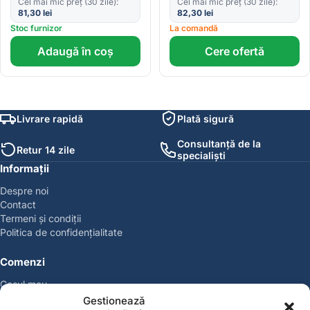
Cel mai mic preț (30 zile):
Cel mai mic preț (30 zile):
81,30
lei
82,30
lei
Stoc furnizor
La comandă
Adaugă în coș
Cere ofertă
Livrare rapidă
Plată sigură
Consultanță de la
Retur 14 zile
specialiști
Informații
Despre noi
Contact
Termeni și condiții
Politica de confidențialitate
Comenzi
Coșul meu
Politica de retur
Gestionează