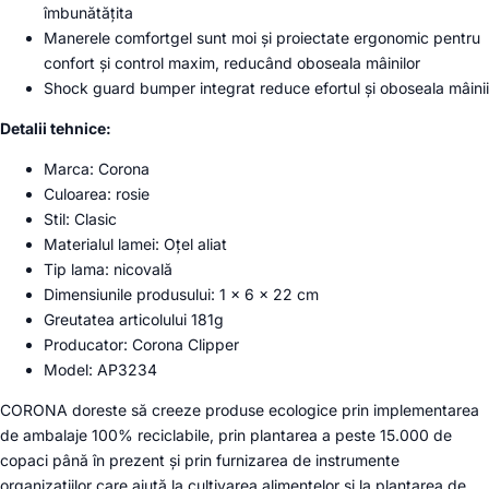
îmbunătățita
Manerele comfortgel sunt moi și proiectate ergonomic pentru
confort și control maxim, reducând oboseala mâinilor
Shock guard bumper integrat reduce efortul și oboseala mâinii
Detalii tehnice:
Marca: Corona
Culoarea: rosie
Stil: Clasic
Materialul lamei: Oțel aliat
Tip lama: nicovală
Dimensiunile produsului: 1 x 6 x 22 cm
Greutatea articolului 181g
Producator: Corona Clipper
Model: AP3234
CORONA
doreste să creeze produse ecologice prin implementarea
de ambalaje 100% reciclabile, prin plantarea a peste 15.000 de
copaci până în prezent și prin furnizarea de instrumente
organizațiilor care ajută la cultivarea alimentelor și la plantarea de