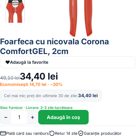
Foarfeca cu nicovala Corona
ComfortGEL, 2cm
♥
Adaugă la favorite
34,40
lei
49,10
lei
Economisești 14,70 lei · −30%
34,40
lei
Cel mai mic preț din ultimele 30 de zile
Stoc furnizor · Livrare: 2-3 zile lucrătoare
−
+
Adaugă în coș
Cantitate
Foarfeca
cu
Plată card sau ramburs
Retur 14 zile
Garanție producător