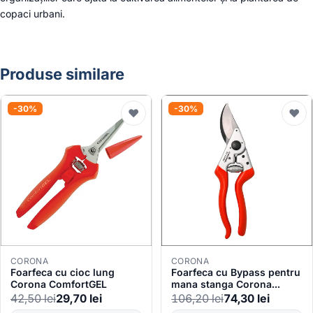
copaci urbani.
Produse similare
-30%
-30%
♥
♥
CORONA
CORONA
Foarfeca cu cioc lung
Foarfeca cu Bypass pentru
Corona ComfortGEL
mana stanga Corona
MaxForged, 2.5cm
42,50
lei
29,70
lei
106,20
lei
74,30
lei