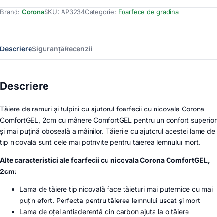
nicovala
Brand:
Corona
SKU:
AP3234
Categorie:
Foarfece de gradina
Corona
ComfortGEL,
2cm
Descriere
Siguranță
Recenzii
Descriere
Tăiere de ramuri și tulpini cu ajutorul foarfecii cu nicovala Corona
ComfortGEL, 2cm cu mânere ComfortGEL pentru un confort superior
și mai puțină oboseală a mâinilor. Tăierile cu ajutorul acestei lame de
tip nicovală sunt cele mai potrivite pentru tăierea lemnului mort.
Alte caracteristici ale foarfecii cu nicovala Corona ComfortGEL,
2cm:
Lama de tăiere tip nicovală face tăieturi mai puternice cu mai
puțin efort. Perfecta pentru tăierea lemnului uscat și mort
Lama de oțel antiaderentă din carbon ajuta la o tăiere