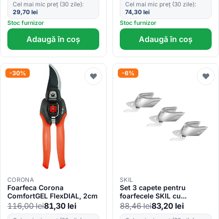
Cel mai mic preț (30 zile):
Cel mai mic preț (30 zile):
29,70
lei
74,30
lei
Stoc furnizor
Stoc furnizor
Adaugă în coș
Adaugă în coș
-30%
-6%
♥
♥
CORONA
SKIL
Foarfeca Corona
Set 3 capete pentru
ComfortGEL FlexDIAL, 2cm
foarfecele SKIL cu
acumulator
116,00
lei
81,30
lei
88,46
lei
83,20
lei