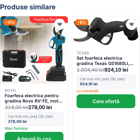
Produse similare
-11%
-8%
♥
♥
TEXAS
Set foarfeca electrica
gradina Texas GS1680LI,
Li-Ion, 16.8V, 2.0 Ah, max
1.004,40
lei
924,10
lei
25mm
Cel mai mic preț (30 zile):
924,10
lei
ROVO
La comandă
Foarfeca electrica pentru
gradina Rovo RV-FE, motor
Cere ofertă
brushless, 2 acumulatori
314,00
lei
278,00
lei
2000mAh, 800W, valiza de
transport
Cel mai mic preț (30 zile):
278,00
lei
Stoc furnizor
Adaugă în coș