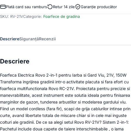
pentru
Plată card sau ramburs
Retur 14 zile
Garanție producător
iarba
SKU:
RV-21V
Categorie:
Foarfece de gradina
si
gard
viu
Rovo
Descriere
Siguranță
Recenzii
RV-
21V,
tuns
iarba
Descriere
arbusti,
2
Foarfeca Electrica Rovo 2-in-1 pentru Iarba si Gard Viu, 21V, 150W
acumulatori,
21V,
Transforma ingrijirea gradinii intr-o activitate placuta si fara efort cu
2.0
foarfeca multifunctionala Rovo RC-21V. Proiectata pentru precizie si
Ah
manevrabilitate, acest instrument este solutia ideala pentru finisarea
marginilor de gazon, tunderea arbustilor si modelarea gardului viu.
Fiind un model cordless (fara fir), scapi de grija cablurilor intinse prin
curte, avand libertate totala de miscare chiar si in cele mai inguste
colturi ale gradinii. De ce sa alegi setul Rovo RV-21V? Sistem 2-in-1:
Pachetul include doua capete de taiere interschimbabile , o lama