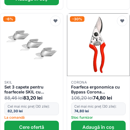
-6%
-30%
♥
♥
SKIL
CORONA
Set 3 capete pentru
Foarfeca ergonomica cu
foarfecele SKIL cu
Bypass Corona
acumulator
MaxForged, 2.5cm
88,46
lei
83,20
lei
106,20
lei
74,80
lei
Cel mai mic preț (30 zile):
Cel mai mic preț (30 zile):
82,30
lei
74,80
lei
La comandă
Stoc furnizor
Cere ofertă
Adaugă în coș