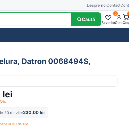
Despre noi
Contact
Cont
0
Caută
Favorite
Cont
Coș
nelura, Datron 0068494S,
0
lei
−6%
230,00
lei
le 30 de zile
până la 30 de zile