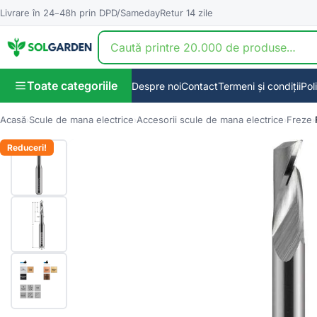
Livrare în 24–48h prin DPD/Sameday
Retur 14 zile
Toate categoriile
Despre noi
Contact
Termeni și condiții
Pol
Acasă
Scule de mana electrice
Accesorii scule de mana electrice
Freze
🔍
Reduceri!