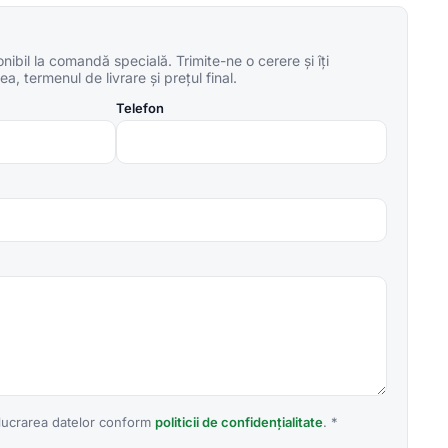
ibil la comandă specială. Trimite-ne o cerere și îți
a, termenul de livrare și prețul final.
Telefon
lucrarea datelor conform
politicii de confidențialitate
. *