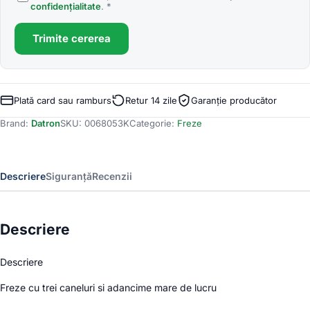
confidențialitate
. *
Trimite cererea
Plată card sau ramburs
Retur 14 zile
Garanție producător
Brand:
Datron
SKU:
0068053K
Categorie:
Freze
Descriere
Siguranță
Recenzii
Descriere
Descriere
Freze cu trei caneluri si adancime mare de lucru