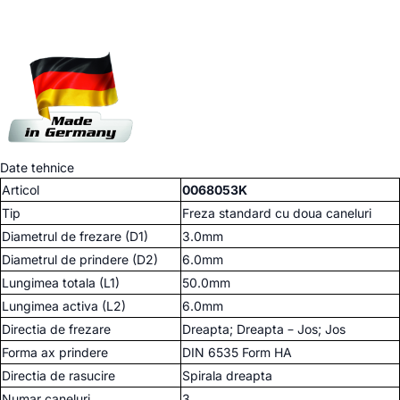
Date tehnice
Articol
0068053K
Tip
Freza standard cu doua caneluri
Diametrul de frezare (D1)
3.0mm
Diametrul de prindere (D2)
6.0mm
Lungimea totala (L1)
50.0mm
Lungimea activa (L2)
6.0mm
Directia de frezare
Dreapta; Dreapta – Jos; Jos
Forma ax prindere
DIN 6535 Form HA
Directia de rasucire
Spirala dreapta
Numar caneluri
3