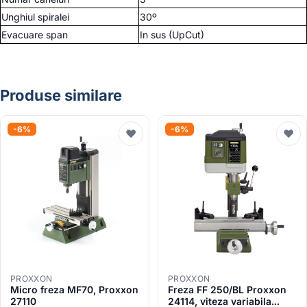
Unghiul spiralei
30º
Evacuare span
In sus (UpCut)
Produse similare
-6%
-6%
♥
♥
PROXXON
PROXXON
Micro freza MF70, Proxxon
Freza FF 250/BL Proxxon
27110
24114, viteza variabila