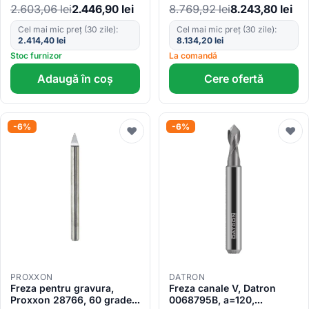
400-6.000rpm, motor fara
2.603,06
lei
2.446,90
lei
8.769,92
lei
8.243,80
lei
perii
Cel mai mic preț (30 zile):
Cel mai mic preț (30 zile):
2.414,40
lei
8.134,20
lei
Stoc furnizor
La comandă
Adaugă în coș
Cere ofertă
-6%
-6%
♥
♥
PROXXON
DATRON
Freza pentru gravura,
Freza canale V, Datron
Proxxon 28766, 60 grade,
0068795B, a=120,