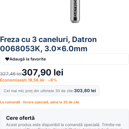
Freza cu 3 caneluri, Datron
0068053K, 3.0×6.0mm
♥
Adaugă la favorite
307,90
lei
327,46
lei
Economisești 19,56 lei · −6%
303,80
lei
Cel mai mic preț din ultimele 30 de zile
La comandă · livrare specială, până la 30 de zile
Cere ofertă
Acest produs este disponibil la comandă specială. Trimite-ne