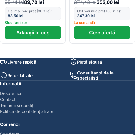
1.0×3.2mm
5.0×10.0x6.0mm
95,41
lei
89,70
lei
374,43
lei
352,00
lei
Cel mai mic preț (30 zile):
Cel mai mic preț (30 zile):
88,50
lei
347,30
lei
Stoc furnizor
La comandă
Adaugă în coș
Cere ofertă
Livrare rapidă
Plată sigură
Consultanță de la
Retur 14 zile
specialiști
Informații
Despre noi
Contact
Termeni și condiții
Politica de confidențialitate
Comenzi
Coșul meu