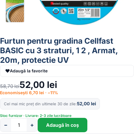
Furtun pentru gradina Cellfast
BASIC cu 3 straturi, 1 2 , Armat,
20m, protectie UV
♥
Adaugă la favorite
52,00
lei
58,70
lei
Economisești 6,70 lei · −11%
52,00
lei
Cel mai mic preț din ultimele 30 de zile
Stoc furnizor · Livrare: 2-3 zile lucrătoare
−
+
Adaugă în coș
Cantitate
Furtun