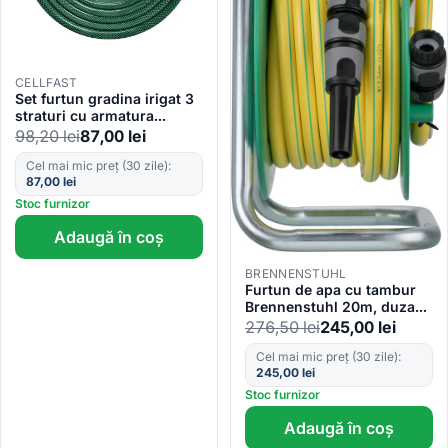
CELLFAST
Set furtun gradina irigat 3
straturi cu armatura
ECONOMIC Cellfast ,3 4
98,20
lei
87,00
lei
20m, stropitor, conector
Cel mai mic preț (30 zile):
87,00
lei
Stoc furnizor
Adaugă în coș
BRENNENSTUHL
Furtun de apa cu tambur
Brennenstuhl 20m, duza
de pulverizare, opritor de
276,50
lei
245,00
lei
apa, furtun gradina 1 2
Cel mai mic preț (30 zile):
245,00
lei
Stoc furnizor
Adaugă în coș