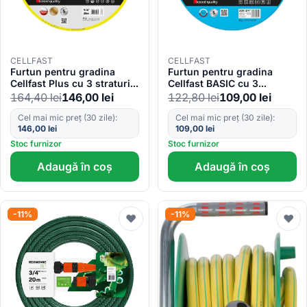
CELLFAST
CELLFAST
Furtun pentru gradina
Furtun pentru gradina
Cellfast Plus cu 3 straturi,
Cellfast BASIC cu 3
3 4 , Armat, 25m, protectie
straturi, 3 4 , Armat, 20m,
164,40
lei
146,00
lei
122,80
lei
109,00
lei
UV
protectie UV
Cel mai mic preț (30 zile):
Cel mai mic preț (30 zile):
146,00
lei
109,00
lei
Stoc furnizor
Stoc furnizor
Adaugă în coș
Adaugă în coș
-11%
-11%
♥
♥