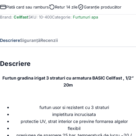
pentru
Plată card sau ramburs
Retur 14 zile
Garanție producător
gradina
Brand:
Cellfast
SKU:
10-400
Categorie:
Furtunuri apa
Cellfast
BASIC
cu
3
Descriere
Siguranță
Recenzii
straturi,
1
2
,
Descriere
Armat,
20m,
Furtun gradina irigat 3 straturi cu armatura BASIC Cellfast , 1/2″
protectie
UV
20m
furtun usor si rezistent cu 3 straturi
impletitura incrucisata
protectie UV, strat interior ce previne formarea algelor
flexibil
presiunea de spargere 25 bar, temperatură de lucru −20 /