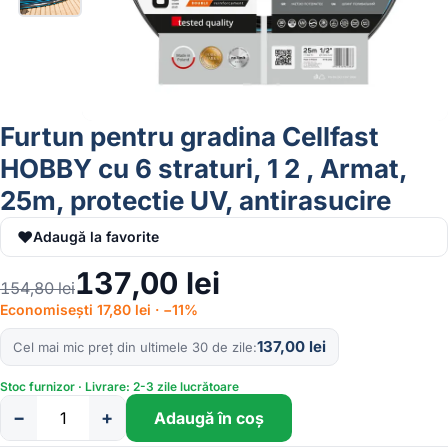
Furtun pentru gradina Cellfast
HOBBY cu 6 straturi, 1 2 , Armat,
25m, protectie UV, antirasucire
♥
Adaugă la favorite
137,00
lei
154,80
lei
Economisești 17,80 lei · −11%
137,00
lei
Cel mai mic preț din ultimele 30 de zile
Stoc furnizor · Livrare: 2-3 zile lucrătoare
−
+
Adaugă în coș
Cantitate
Furtun