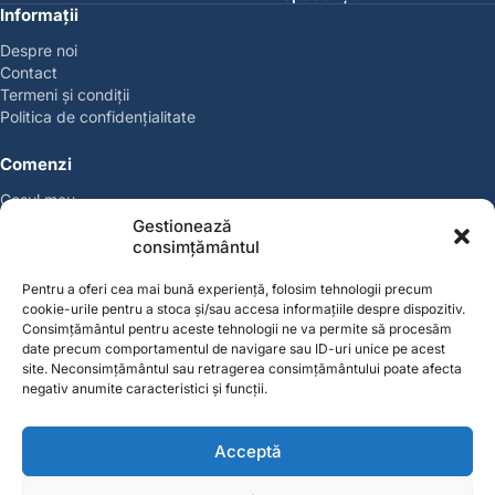
Informații
Despre noi
Contact
Termeni și condiții
Politica de confidențialitate
Comenzi
Coșul meu
Politica de retur
Gestionează
Politica cookies
consimțământul
Suport & Garanție
Pentru a oferi cea mai bună experiență, folosim tehnologii precum
cookie-urile pentru a stoca și/sau accesa informațiile despre dispozitiv.
Cont
Consimțământul pentru aceste tehnologii ne va permite să procesăm
Contul meu
date precum comportamentul de navigare sau ID-uri unice pe acest
site. Neconsimțământul sau retragerea consimțământului poate afecta
Favorite
negativ anumite caracteristici și funcții.
Magazin
Producători
Acceptă
Contact