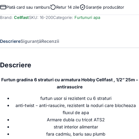
pentru
Plată card sau ramburs
Retur 14 zile
Garanție producător
gradina
Brand:
Cellfast
SKU:
16-200
Categorie:
Furtunuri apa
Cellfast
HOBBY
cu
6
Descriere
Siguranță
Recenzii
straturi,
1
2
,
Descriere
Armat,
25m,
Furtun gradina
6 straturi cu armatura Hobby Cellfast , 1/2″ 25m –
protectie
UV,
antirasucire
antirasucire
furtun usor si rezistent cu 6 straturi
anti-twist – anti-rasucire, rezistent la noduri care blocheaza
fluxul de apa
Armare dubla cu tricot ATS2
strat interior alimentar
fara cadmiu, bariu sau plumb