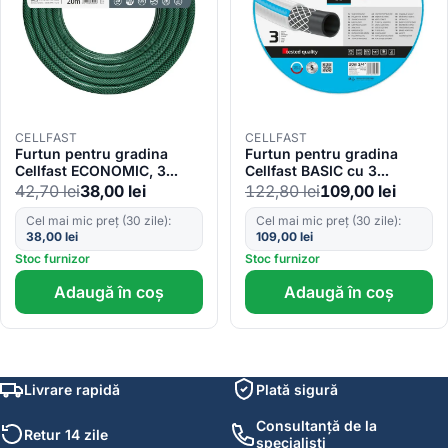
CELLFAST
CELLFAST
Furtun pentru gradina
Furtun pentru gradina
Cellfast ECONOMIC, 3
Cellfast BASIC cu 3
straturi cu armatura, 1 2
straturi, 3 4 , Armat, 20m,
42,70
lei
38,00
lei
122,80
lei
109,00
lei
20m, protectie UV
protectie UV
Cel mai mic preț (30 zile):
Cel mai mic preț (30 zile):
38,00
lei
109,00
lei
Stoc furnizor
Stoc furnizor
Adaugă în coș
Adaugă în coș
Livrare rapidă
Plată sigură
Consultanță de la
Retur 14 zile
specialiști