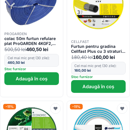
PROGARDEN
colac 50m furtun refulare
CELLFAST
plat ProGARDEN 4KGF2,
Furtun pentru gradina
2″/50mm
500,50
lei
460,50
lei
Cellfast Plus cu 3 straturi,
1 2 , Armat, 50m, protectie
180,40
lei
160,00
lei
Cel mai mic preț (30 zile):
UV
460,50
lei
Cel mai mic preț (30 zile):
Stoc furnizor
160,00
lei
Stoc furnizor
Adaugă în coș
Adaugă în coș
-11%
-11%
♥
♥