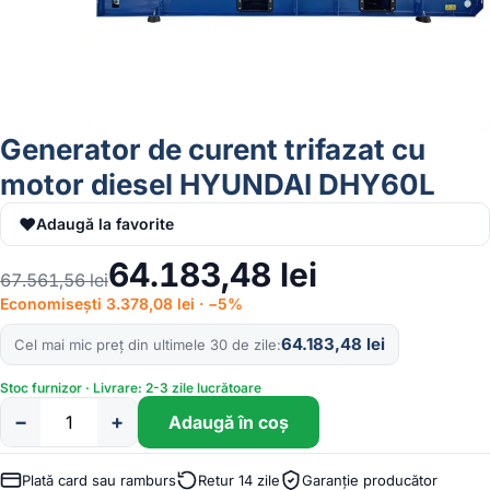
Generator de curent trifazat cu
motor diesel HYUNDAI DHY60L
♥
Adaugă la favorite
64.183,48
lei
67.561,56
lei
Economisești 3.378,08 lei · −5%
64.183,48
lei
Cel mai mic preț din ultimele 30 de zile
Stoc furnizor · Livrare: 2-3 zile lucrătoare
−
+
Adaugă în coș
Cantitate
Generator
de
Plată card sau ramburs
Retur 14 zile
Garanție producător