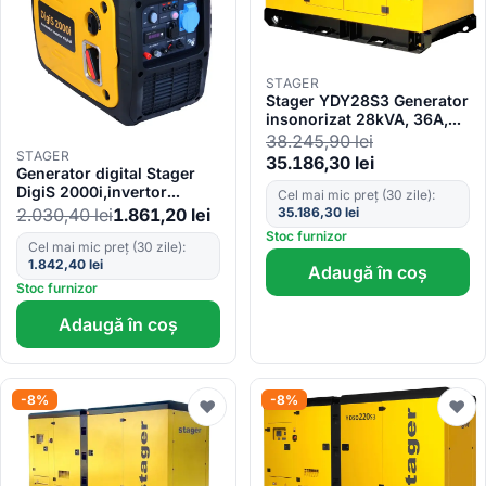
STAGER
Stager YDY28S3 Generator
insonorizat 28kVA, 36A,
1500rpm, trifazat, diesel
38.245,90
lei
STAGER
35.186,30
lei
Generator digital Stager
DigiS 2000i,invertor
Cel mai mic preț (30 zile):
insonorizat 2kW,
2.030,40
lei
1.861,20
lei
35.186,30
lei
monofazat, benzina
Stoc furnizor
Cel mai mic preț (30 zile):
1.842,40
lei
Adaugă în coș
Stoc furnizor
Adaugă în coș
-8%
-8%
♥
♥