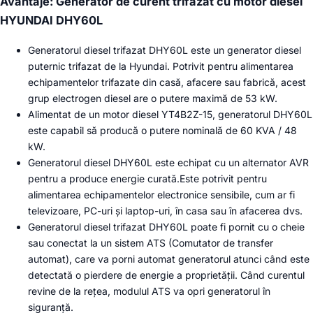
Avantaje: Generator de curent trifazat cu motor diesel
HYUNDAI DHY60L
Generatorul diesel trifazat DHY60L este un generator diesel
puternic trifazat de la Hyundai. Potrivit pentru alimentarea
echipamentelor trifazate din casă, afacere sau fabrică, acest
grup electrogen diesel are o putere maximă de 53 kW.
Alimentat de un motor diesel YT4B2Z-15, generatorul DHY60L
este capabil să producă o putere nominală de 60 KVA / 48
kW.
Generatorul diesel DHY60L este echipat cu un alternator AVR
pentru a produce energie curată.Este potrivit pentru
alimentarea echipamentelor electronice sensibile, cum ar fi
televizoare, PC-uri și laptop-uri, în casa sau în afacerea dvs.
Generatorul diesel trifazat DHY60L poate fi pornit cu o cheie
sau conectat la un sistem ATS (Comutator de transfer
automat), care va porni automat generatorul atunci când este
detectată o pierdere de energie a proprietății. Când curentul
revine de la rețea, modulul ATS va opri generatorul în
siguranță.