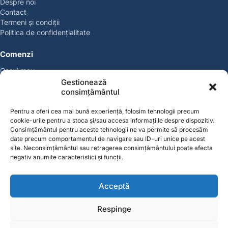
Despre noi
Contact
Termeni și condiții
Politica de confidențialitate
Comenzi
Coșul meu
Politica de retur
Gestionează
Politica cookies
consimțământul
Suport & Garanție
Pentru a oferi cea mai bună experiență, folosim tehnologii precum
cookie-urile pentru a stoca și/sau accesa informațiile despre dispozitiv.
Cont
Consimțământul pentru aceste tehnologii ne va permite să procesăm
date precum comportamentul de navigare sau ID-uri unice pe acest
Contul meu
site. Neconsimțământul sau retragerea consimțământului poate afecta
Favorite
negativ anumite caracteristici și funcții.
Magazin
Producători
Acceptă
Contact
contact@solgarden.ro
Respinge
Soluționarea online a litigiilor (SOL)
ANPC – SAL