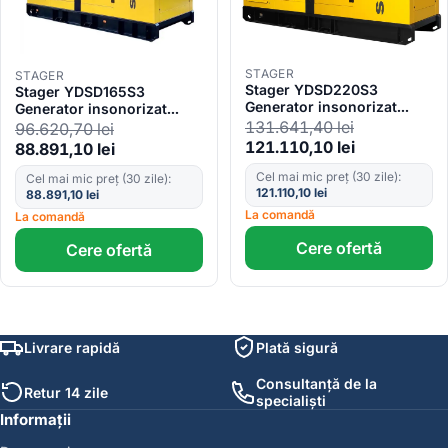
STAGER
STAGER
Stager YDSD220S3
Stager YDSD165S3
Generator insonorizat
Generator insonorizat
220kVA, 289A, 1500rpm,
165kVA, 217A, 1500rpm,
131.641,40
lei
96.620,70
lei
trifazat, diesel
trifazat, diesel
121.110,10
lei
88.891,10
lei
Cel mai mic preț (30 zile):
Cel mai mic preț (30 zile):
121.110,10
lei
88.891,10
lei
La comandă
La comandă
Cere ofertă
Cere ofertă
Livrare rapidă
Plată sigură
Consultanță de la
Retur 14 zile
specialiști
Informații