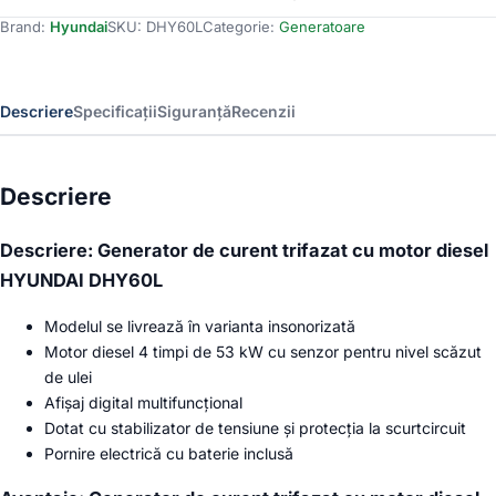
curent
Brand:
Hyundai
SKU:
DHY60L
Categorie:
Generatoare
trifazat
cu
motor
diesel
Descriere
Specificații
Siguranță
Recenzii
HYUNDAI
DHY60L
Descriere
Descriere: Generator de curent trifazat cu motor diesel
HYUNDAI DHY60L
Modelul se livrează în varianta insonorizată
Motor diesel 4 timpi de 53 kW cu senzor pentru nivel scăzut
de ulei
Afișaj digital multifuncțional
Dotat cu stabilizator de tensiune și protecția la scurtcircuit
Pornire electrică cu baterie inclusă