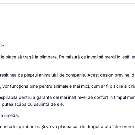
ie.
le place să tragă la plimbare. Pe măsură ce înveți să mergi în lesă, 
resiunea pe pieptul animalului de companie. Acest design previne, d
or funcționa bine pentru animalele mai mici, cum ar fi pisicile și chia
spirabilă pentru a garanta cel mai înalt nivel de confort în timpul mer
 putea scăpa cu ușurință de ele.
rpă umedă.
 confortul plimbărilor. Și vă va plăcea cât de drăguț arată într-o ver