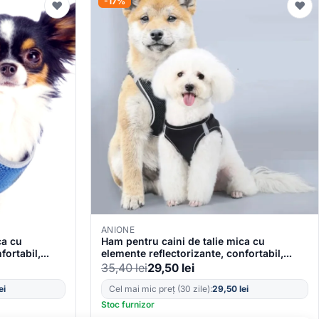
-17%
♥
♥
ANIONE
ca cu
Ham pentru caini de talie mica cu
fortabil,
elemente reflectorizante, confortabil,
ru, AniOne
marime XXXS, culoare Negru, AniOne
35,40
lei
29,50
lei
Germany
ei
Cel mai mic preț (30 zile):
29,50
lei
Stoc furnizor