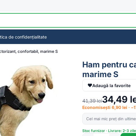
itica de confidențialitate
ctorizant, confortabil, marime S
Ham pentru cai
marime S
♥
Adaugă la favorite
34,49
l
41,39
lei
Economisești 6,90 lei · −
Cel mai mic preț din ultime
Stoc furnizor · Livrare: 2-3 zil