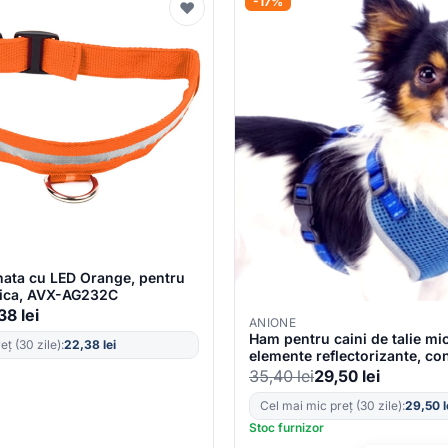
-17%
♥
nata cu LED Orange, pentru
sica, AVX-AG232C
,38
lei
ANIONE
Ham pentru caini de talie mi
ț (30 zile):
22,38
lei
elemente reflectorizante, con
marime XXS, culoare Albast
35,40
lei
29,50
lei
Germany
Cel mai mic preț (30 zile):
29,50
l
Stoc furnizor