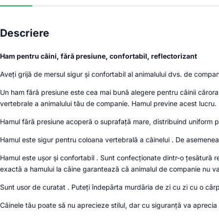
Descriere
Ham pentru câini, fără presiune, confortabil, reflectorizant
Aveți grijă de mersul sigur și confortabil al animalului dvs. de compan
Un ham fără presiune este cea mai bună alegere pentru câinii cărora 
vertebrale a animalului tău de companie. Hamul previne acest lucru.
Hamul fără presiune acoperă o suprafață mare, distribuind uniform p
Hamul este sigur pentru coloana vertebrală a câinelui . De asemenea, v
Hamul este ușor și confortabil . Sunt confecționate dintr-o țesătură re
exactă a hamului la câine garantează că animalul de companie nu va
Sunt usor de curatat . Puteți îndepărta murdăria de zi cu zi cu o câ
Câinele tău poate să nu aprecieze stilul, dar cu siguranță va aprecia