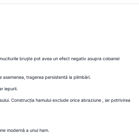
smuciturile bruște pot avea un efect negativ asupra coloanei
e asemenea, tragerea persistentă la plimbări.
r iepurii.
sului. Construcția hamului exclude orice abraziune , iar potrivirea
siune modernă a unui ham.