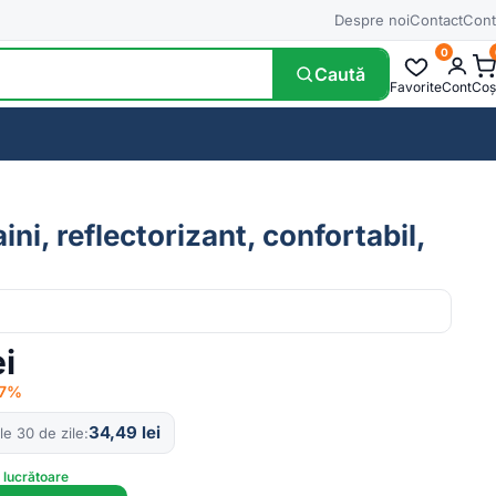
Despre noi
Contact
Cont
0
Caută
Favorite
Cont
Coș
ni, reflectorizant, confortabil,
ei
17%
34,49
lei
le 30 de zile
e lucrătoare