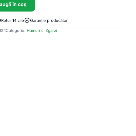
augă în coș
Retur 14 zile
Garanție producător
624
Categorie:
Hamuri si Zgarzi