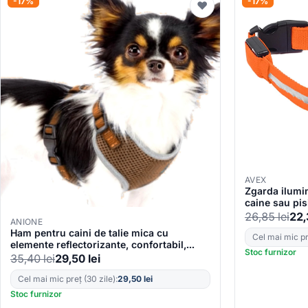
-17%
-17%
♥
AVEX
Zgarda ilumi
caine sau pi
26,85
lei
22
ANIONE
Ham pentru caini de talie mica cu
Cel mai mic pre
elemente reflectorizante, confortabil,
Stoc furnizor
marime XXS, culoare Maro, AniOne
35,40
lei
29,50
lei
Germany
Cel mai mic preț (30 zile):
29,50
lei
Stoc furnizor