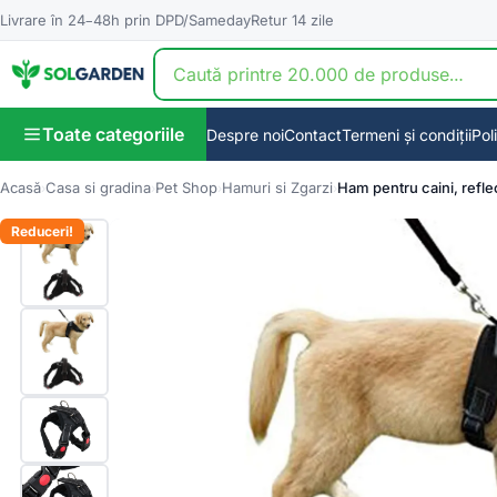
Livrare în 24–48h prin DPD/Sameday
Retur 14 zile
Toate categoriile
Despre noi
Contact
Termeni și condiții
Pol
Acasă
Casa si gradina
Pet Shop
Hamuri si Zgarzi
Ham pentru caini, refle
Reduceri!