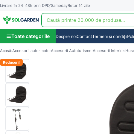
Livrare în 24–48h prin DPD/Sameday
Retur 14 zile
Toate categoriile
Despre noi
Contact
Termeni și condiții
Pol
Acasă
Accesorii auto-moto
Accesorii Autoturisme
Accesorii Interior
Hus
Reduceri!