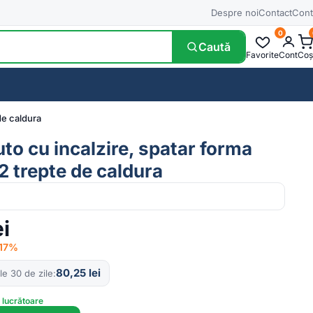
Despre noi
Contact
Cont
0
Caută
Favorite
Cont
Coș
de caldura
to cu incalzire, spatar forma
2 trepte de caldura
ei
−17%
80,25
lei
le 30 de zile
e lucrătoare