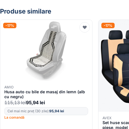
Produse similare
-17%
-17%
♥
AMIO
Husa auto cu bile de masaj din lemn (alb
cu negru)
115,13
lei
95,94
lei
Cel mai mic preț (30 zile):
95,94
lei
La comandă
AVEX
Set huse scau
piese, mode