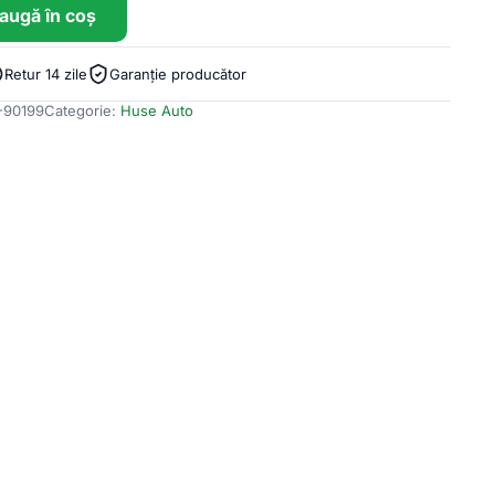
augă în coș
Retur 14 zile
Garanție producător
-90199
Categorie:
Huse Auto