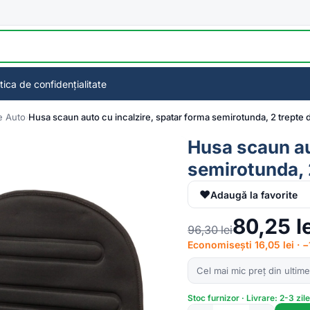
itica de confidențialitate
e Auto
Husa scaun auto cu incalzire, spatar forma semirotunda, 2 trepte 
Husa scaun au
semirotunda, 
♥
Adaugă la favorite
80,25
l
96,30
lei
Economisești 16,05 lei · 
Cel mai mic preț din ultime
Stoc furnizor · Livrare: 2-3 zil