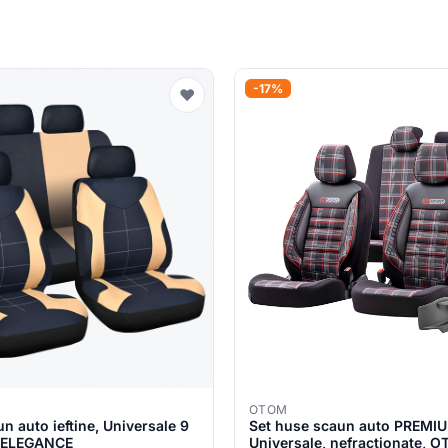
-17%
♥
OTOM
n auto ieftine, Universale 9
Set huse scaun auto PREMI
l ELEGANCE
Universale, nefractionate, 