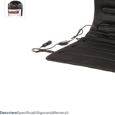
Descriere
Specificații
Siguranță
Recenzii