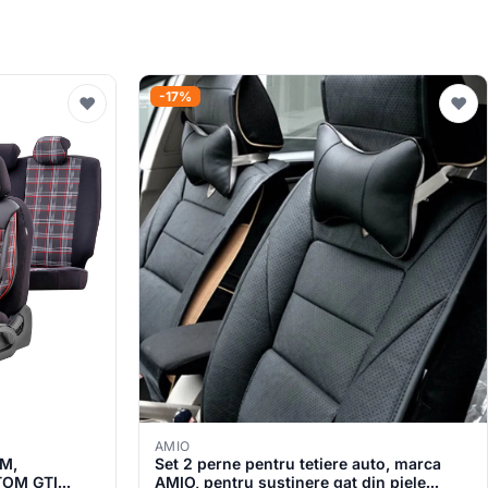
-17%
♥
♥
AMIO
UM,
Set 2 perne pentru tetiere auto, marca
OTOM GTI
AMIO, pentru sustinere gat din piele