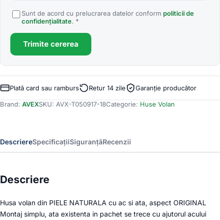
Sunt de acord cu prelucrarea datelor conform
politicii de
confidențialitate
. *
Trimite cererea
Plată card sau ramburs
Retur 14 zile
Garanție producător
Brand:
AVEX
SKU:
AVX-T050917-18
Categorie:
Huse Volan
Descriere
Specificații
Siguranță
Recenzii
Descriere
Husa volan din PIELE NATURALA cu ac si ata, aspect ORIGINAL
Montaj simplu, ata existenta in pachet se trece cu ajutorul acului