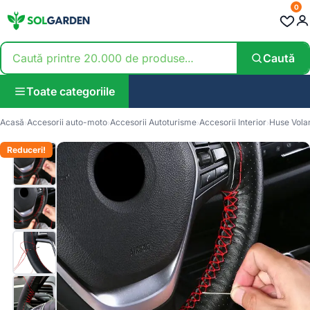
0
Caută
Toate categoriile
Acasă
Accesorii auto-moto
Accesorii Autoturisme
Accesorii Interior
Huse Vola
Reduceri!