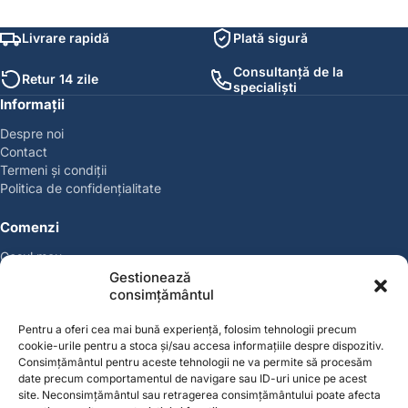
Livrare rapidă
Plată sigură
Consultanță de la
Retur 14 zile
specialiști
Informații
Despre noi
Contact
Termeni și condiții
Politica de confidențialitate
Comenzi
Coșul meu
Politica de retur
Gestionează
Politica cookies
consimțământul
Suport & Garanție
Pentru a oferi cea mai bună experiență, folosim tehnologii precum
cookie-urile pentru a stoca și/sau accesa informațiile despre dispozitiv.
Cont
Consimțământul pentru aceste tehnologii ne va permite să procesăm
Contul meu
date precum comportamentul de navigare sau ID-uri unice pe acest
site. Neconsimțământul sau retragerea consimțământului poate afecta
Favorite