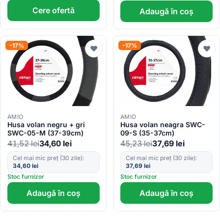
Cere ofertă
Adaugă în coș
-17%
-17%
♥
♥
AMIO
AMIO
Husa volan negru + gri
Husa volan neagra SWC-
SWC-05-M (37-39cm)
09-S (35-37cm)
41,52
lei
34,60
lei
45,23
lei
37,69
lei
Cel mai mic preț (30 zile):
Cel mai mic preț (30 zile):
34,60
lei
37,69
lei
Stoc furnizor
Stoc furnizor
Adaugă în coș
Adaugă în coș