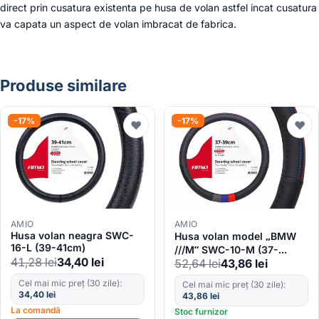
direct prin cusatura existenta pe husa de volan astfel incat cusatura
va capata un aspect de volan imbracat de fabrica.
Produse similare
-17%
-17%
♥
♥
AMIO
AMIO
Husa volan neagra SWC-
Husa volan model „BMW
16-L (39-41cm)
///M” SWC-10-M (37-
41,28
lei
34,40
lei
39cm)
52,64
lei
43,86
lei
Cel mai mic preț (30 zile):
Cel mai mic preț (30 zile):
34,40
lei
43,86
lei
La comandă
Stoc furnizor