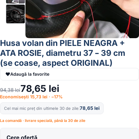
Husa volan din PIELE NEAGRA +
ATA ROSIE, diametru 37 – 39 cm
(se coase, aspect ORIGINAL)
♥
Adaugă la favorite
78,65
lei
94,38
lei
Economisești 15,73 lei · −17%
78,65
lei
Cel mai mic preț din ultimele 30 de zile
La comandă · livrare specială, până la 30 de zile
Cere ofertă