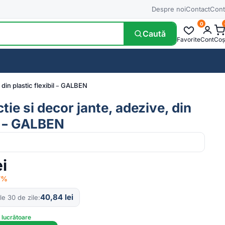
Despre noi
Contact
Cont
0
Caută
Favorite
Cont
Coș
 din plastic flexibil – GALBEN
ctie si decor jante, adezive, din
il – GALBEN
ei
17%
40,84
lei
le 30 de zile
e lucrătoare