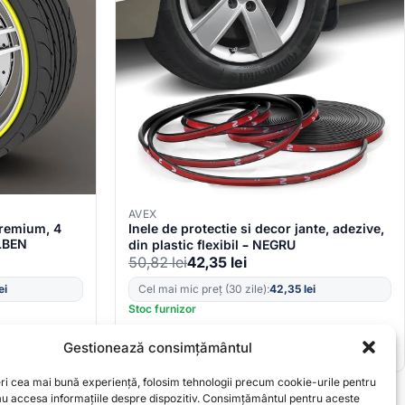
AVEX
 Premium, 4
Inele de protectie si decor jante, adezive,
ALBEN
din plastic flexibil – NEGRU
50,82
lei
42,35
lei
ei
Cel mai mic preț (30 zile):
42,35
lei
Stoc furnizor
Gestionează consimțământul
eri cea mai bună experiență, folosim tehnologii precum cookie-urile pentru
sau accesa informațiile despre dispozitiv. Consimțământul pentru aceste