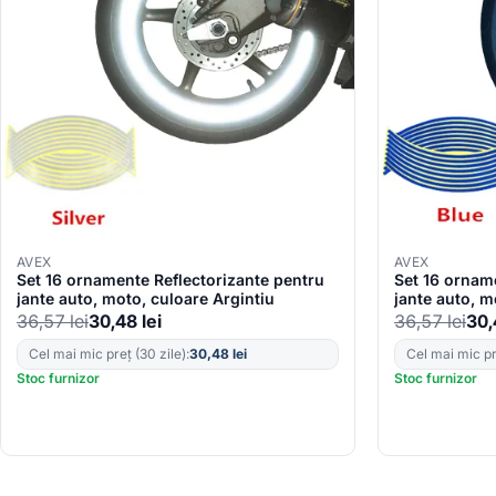
AVEX
AVEX
Set 16 ornamente Reflectorizante pentru
Set 16 ornam
jante auto, moto, culoare Argintiu
jante auto, m
36,57
lei
30,48
lei
36,57
lei
30
Cel mai mic preț (30 zile):
30,48
lei
Cel mai mic pre
Stoc furnizor
Stoc furnizor