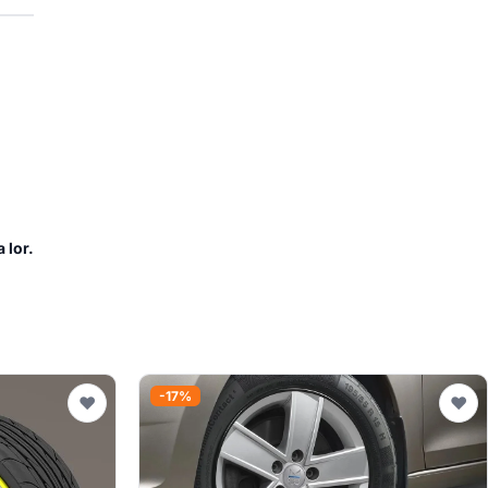
 lor.
-17%
♥
♥