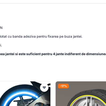
EN
 dotat cu banda adeziva pentru fixarea pe buza jantei.
i.
a jantei si este suficient pentru 4 jante indiferent de dimensiunea
-17%
♥