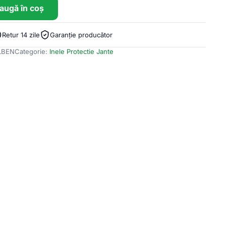
augă în coș
Retur 14 zile
Garanție producător
LBEN
Categorie:
Inele Protectie Jante