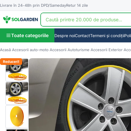
Livrare în 24–48h prin DPD/Sameday
Retur 14 zile
Toate categoriile
Despre noi
Contact
Termeni și condiții
Pol
Acasă
Accesorii auto-moto
Accesorii Autoturisme
Accesorii Exterior
Acce
Reduceri!