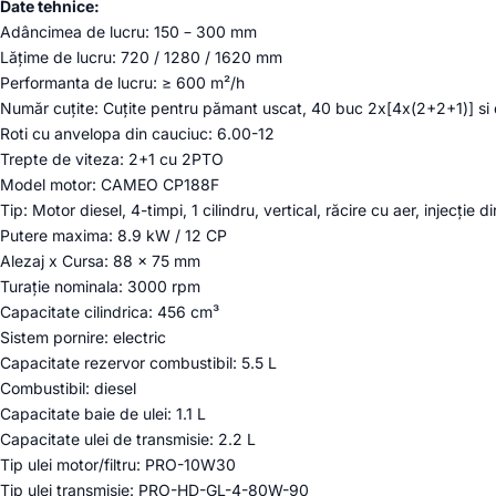
Date tehnice:
Adâncimea de lucru: 150 – 300 mm
Lățime de lucru: 720 / 1280 / 1620 mm
Performanta de lucru: ≥ 600 m²/h
Număr cuțite: Cuțite pentru pămant uscat, 40 buc 2x[4x(2+2+1)] si d
Roti cu anvelopa din cauciuc: 6.00-12
Trepte de viteza: 2+1 cu 2PTO
Model motor: CAMEO CP188F
Tip: Motor diesel, 4-timpi, 1 cilindru, vertical, răcire cu aer, injecție d
Putere maxima: 8.9 kW / 12 CP
Alezaj x Cursa: 88 x 75 mm
Turație nominala: 3000 rpm
Capacitate cilindrica: 456 cm³
Sistem pornire: electric
Capacitate rezervor combustibil: 5.5 L
Combustibil: diesel
Capacitate baie de ulei: 1.1 L
Capacitate ulei de transmisie: 2.2 L
Tip ulei motor/filtru: PRO-10W30
Tip ulei transmisie: PRO-HD-GL-4-80W-90