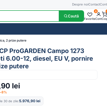
Despre noi
Contact
Cont
0
Caută
Favorite
Cont
Coș
ca, 2 prize putere
2CP ProGARDEN Campo 1273
oti 6.00-12, diesel, EU V, pornire
rize putere
,90
lei
· −8%
5.976,90
lei
le 30 de zile