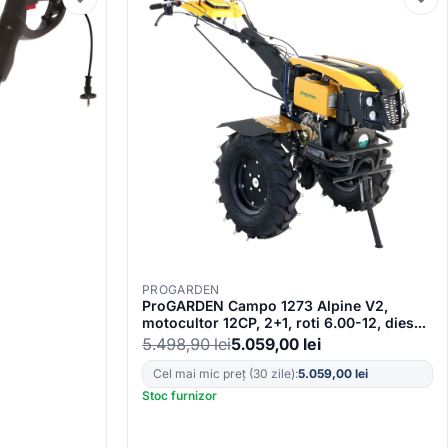
PROGARDEN
ProGARDEN Campo 1273 Alpine V2,
motocultor 12CP, 2+1, roti 6.00-12, diesel,
EU V, pornire electrica, 2 prize putere
5.498,90
lei
5.059,00
lei
Cel mai mic preț (30 zile):
5.059,00
lei
Stoc furnizor