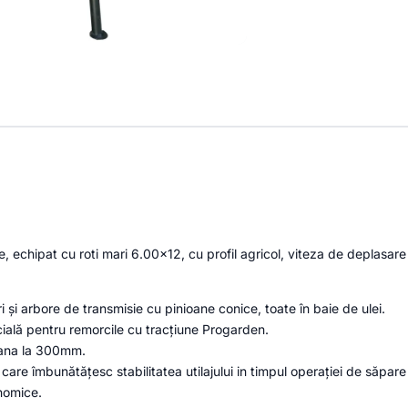
ole, echipat cu roti mari 6.00×12, cu profil agricol, viteza de deplasar
i și arbore de transmisie cu pinioane conice, toate în baie de ulei.
ecială pentru remorcile cu tracțiune Progarden.
pana la 300mm.
are îmbunătățesc stabilitatea utilajului in timpul operației de săpare
nomice.