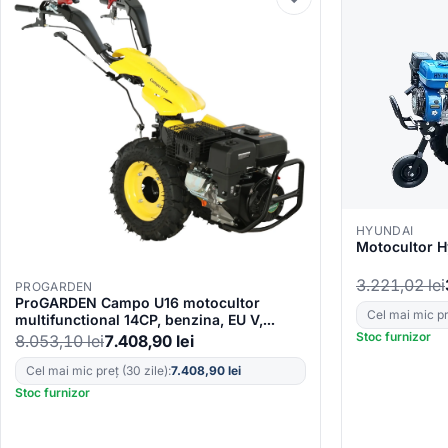
HYUNDAI
Motocultor 
3.221,02
lei
PROGARDEN
ProGARDEN Campo U16 motocultor
Cel mai mic pre
multifunctional 14CP, benzina, EU V,
pornire la sfoara, 3+2 viteze, reductor
Stoc furnizor
8.053,10
lei
7.408,90
lei
Cel mai mic preț (30 zile):
7.408,90
lei
Stoc furnizor