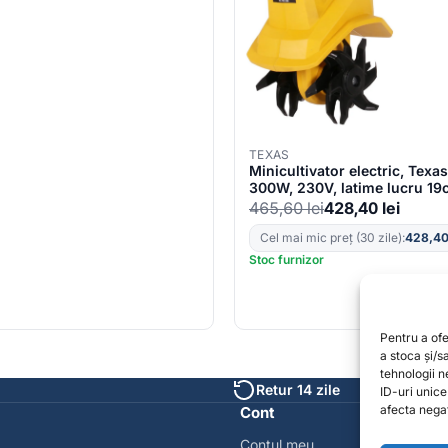
TEXAS
Minicultivator electric, Texa
300W, 230V, latime lucru 1
lucru 15cm
465,60
lei
428,40
lei
Cel mai mic preț (30 zile):
428,4
Stoc furnizor
Pentru a of
a stoca și/
tehnologii 
Retur 14 zile
ID-uri unic
afecta negat
Cont
Contul meu