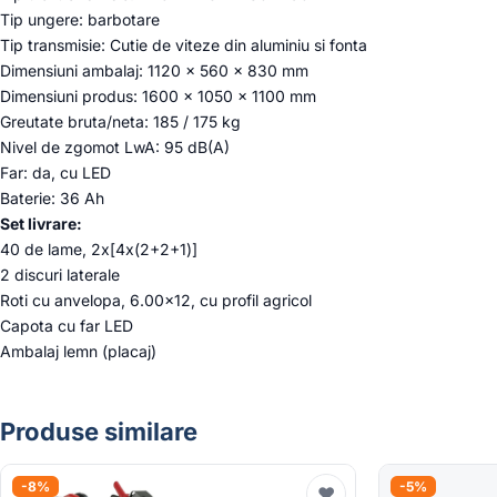
Tip ungere: barbotare
Tip transmisie: Cutie de viteze din aluminiu si fonta
Dimensiuni ambalaj: 1120 x 560 x 830 mm
Dimensiuni produs: 1600 x 1050 x 1100 mm
Greutate bruta/neta: 185 / 175 kg
Nivel de zgomot LwA: 95 dB(A)
Far: da, cu LED
Baterie: 36 Ah
Set livrare:
40 de lame, 2x[4x(2+2+1)]
2 discuri laterale
Roti cu anvelopa, 6.00×12, cu profil agricol
Capota cu far LED
Ambalaj lemn (placaj)
Produse similare
-8%
-5%
♥