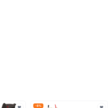
-8%
♥
♥