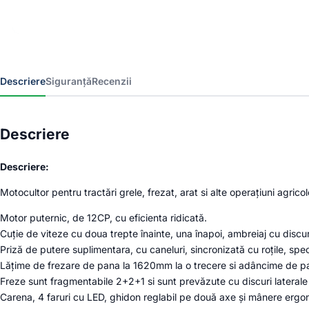
Descriere
Siguranță
Recenzii
Descriere
Descriere:
Motocultor pentru tractări grele, frezat, arat si alte operațiuni agric
Motor puternic, de 12CP, cu eficienta ridicată.
Cuție de viteze cu doua trepte înainte, una înapoi, ambreiaj cu discur
Priză de putere suplimentara, cu caneluri, sincronizată cu roțile, sp
Lățime de frezare de pana la 1620mm la o trecere si adâncime de 
Freze sunt fragmentabile 2+2+1 si sunt prevăzute cu discuri laterale c
Carena, 4 faruri cu LED, ghidon reglabil pe două axe și mânere ergo