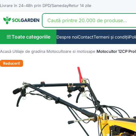
Livrare în 24–48h prin DPD/Sameday
Retur 14 zile
Toate categoriile
Despre noi
Contact
Termeni și condiții
Pol
Acasă
Utilaje de gradina
Motocultoare si motosape
Motocultor 12CP ProG
Reduceri!