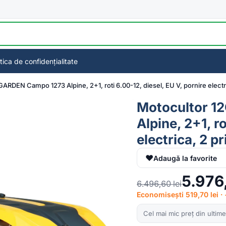
itica de confidențialitate
ARDEN Campo 1273 Alpine, 2+1, roti 6.00-12, diesel, EU V, pornire electri
Motocultor 1
Alpine, 2+1, r
electrica, 2 p
♥
Adaugă la favorite
5.976
6.496,60
lei
Economisești 519,70 lei 
Cel mai mic preț din ultime