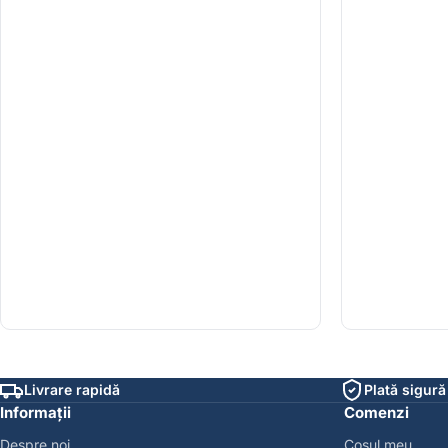
Livrare rapidă
Plată sigură
Informații
Comenzi
Despre noi
Coșul meu