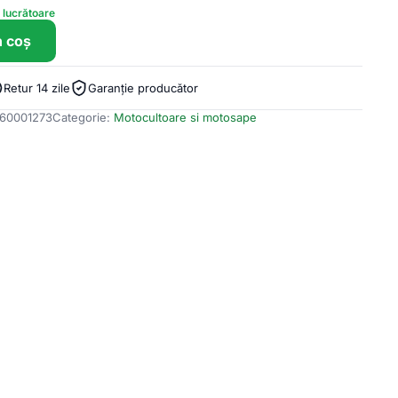
e lucrătoare
n coș
Retur 14 zile
Garanție producător
60001273
Categorie:
Motocultoare si motosape