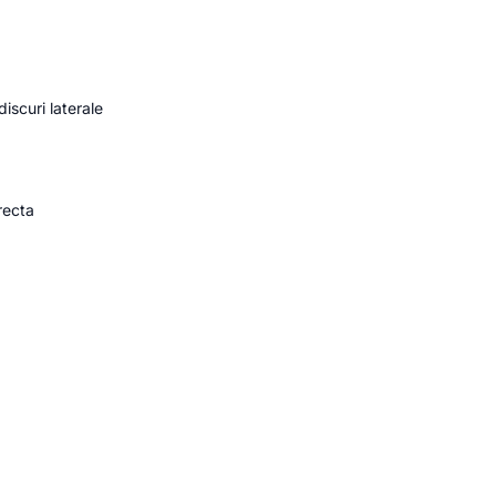
iscuri laterale
irecta