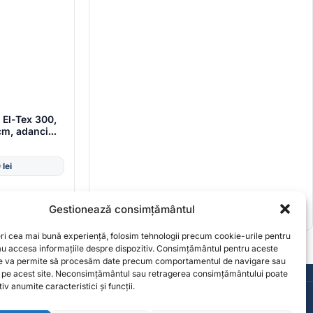
s El-Tex 300,
9cm, adancime
0
lei
Gestionează consimțământul
eri cea mai bună experiență, folosim tehnologii precum cookie-urile pentru
sau accesa informațiile despre dispozitiv. Consimțământul pentru aceste
ne va permite să procesăm date precum comportamentul de navigare sau
Consultanță de la specialiști
e pe acest site. Neconsimțământul sau retragerea consimțământului poate
iv anumite caracteristici și funcții.
Contact
contact@solgarden.ro