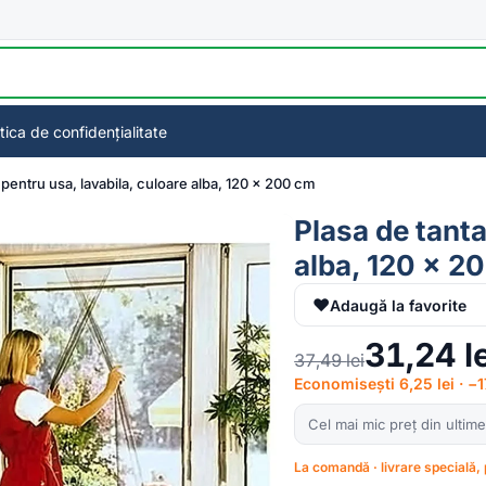
itica de confidențialitate
i pentru usa, lavabila, culoare alba, 120 x 200 cm
Plasa de tanta
alba, 120 x 2
♥
Adaugă la favorite
31,24
l
37,49
lei
Economisești 6,25 lei · −
Cel mai mic preț din ultime
La comandă · livrare specială, 