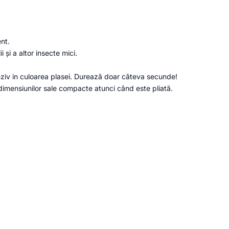
ent.
 și a altor insecte mici.
deziv in culoarea plasei. Durează doar câteva secunde!
dimensiunilor sale compacte atunci când este pliată.