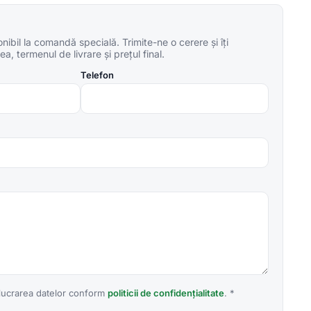
ibil la comandă specială. Trimite-ne o cerere și îți
a, termenul de livrare și prețul final.
Telefon
lucrarea datelor conform
politicii de confidențialitate
. *