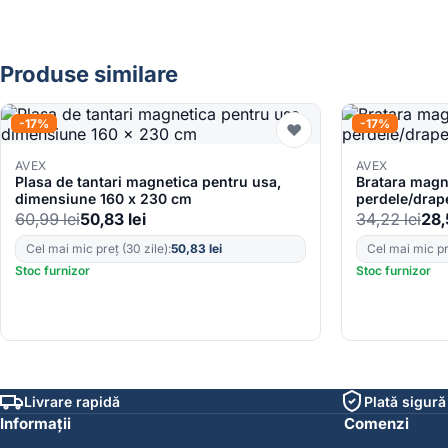
Produse similare
-17%
-17%
♥
AVEX
AVEX
Plasa de tantari magnetica pentru usa,
Bratara magn
dimensiune 160 x 230 cm
perdele/drap
60,99
lei
50,83
lei
34,22
lei
28
Cel mai mic preț (30 zile):
50,83
lei
Cel mai mic pre
Stoc furnizor
Stoc furnizor
Livrare rapidă
Plată sigură
Informații
Comenzi