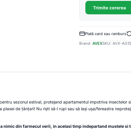
Trimite cererea
Plată card sau ramburs
Brand:
AVEX
SKU:
AVX-AG1
pentru sezonul estival, protejand apartamentul impotriva insectelor si
 plasei de țânțari! Nu riști să-l rupi sau să lași ușa/fereastra neprot
 ia nimic din farmecul verii, in acelasi timp indepartand mustele si ta