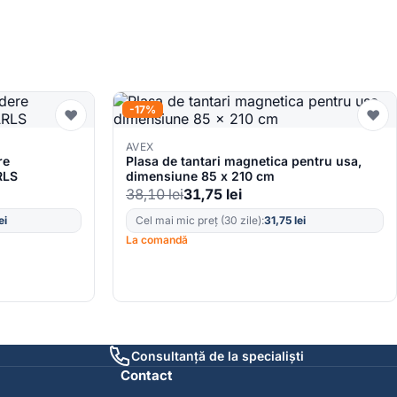
-17%
♥
♥
AVEX
re
Plasa de tantari magnetica pentru usa,
RLS
dimensiune 85 x 210 cm
38,10
lei
31,75
lei
ei
Cel mai mic preț (30 zile):
31,75
lei
La comandă
Consultanță de la specialiști
Contact