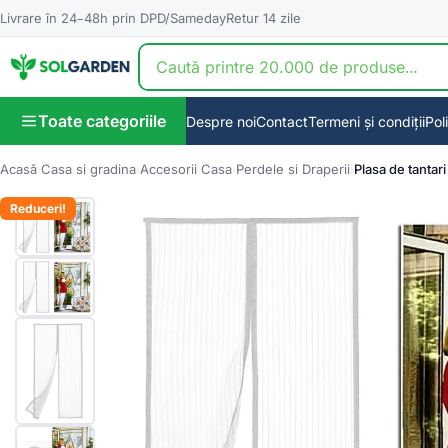
Livrare în 24–48h prin DPD/Sameday
Retur 14 zile
Toate categoriile
Despre noi
Contact
Termeni și condiții
Pol
Acasă
Casa si gradina
Accesorii Casa
Perdele si Draperii
Plasa de tantar
🔍
Reduceri!