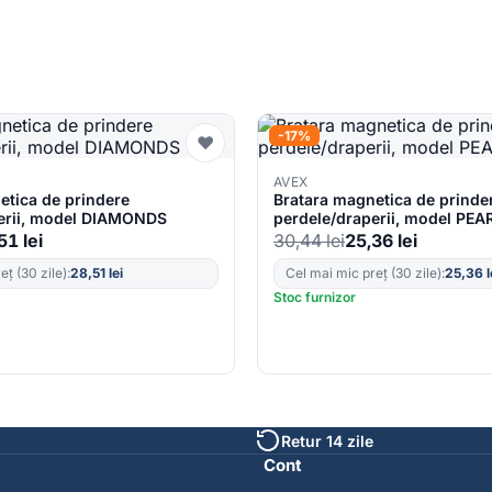
-17%
♥
AVEX
etica de prindere
Bratara magnetica de prinde
erii, model DIAMONDS
perdele/draperii, model PEA
,51
lei
30,44
lei
25,36
lei
ț (30 zile):
28,51
lei
Cel mai mic preț (30 zile):
25,36
l
Stoc furnizor
Retur 14 zile
Cont