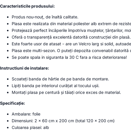
Caracteristicile produsului:
Produs nou-nouț, de înaltă calitate.
Plasa este realizata din material poliester alb extrem de rezist
Protejează perfect încăperile împotriva muștelor, țânțarilor, molii
Oferă o transparență excelentă datorită construcției din plasă.
Este foarte usor de atasat – are un Velcro larg si solid, autoa
Plasa este multi-sezon. O puteți depozita convenabil datorită 
Se poate spala in siguranta la 30 C fara a risca deteriorarea!
Instructiuni de instalare:
Scoateți banda de hârtie de pe banda de montare.
Lipiți banda pe interiorul curățat al tocului ușii.
Montați plasa pe centură și tăiați orice exces de material.
Specificație:
Ambalare: folie
Dimensiuni: 2 x 60 cm x 200 cm (total 120 x 200 cm)
Culoarea plasei: alb