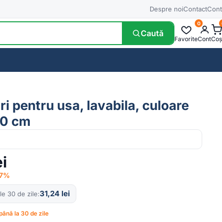
Despre noi
Contact
Cont
0
Caută
Favorite
Cont
Coș
ri pentru usa, lavabila, culoare
00 cm
ei
17%
31,24
lei
le 30 de zile
până la 30 de zile