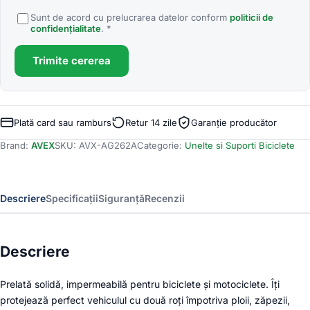
Sunt de acord cu prelucrarea datelor conform
politicii de
confidențialitate
. *
Trimite cererea
Plată card sau ramburs
Retur 14 zile
Garanție producător
Brand:
AVEX
SKU:
AVX-AG262A
Categorie:
Unelte si Suporti Biciclete
Descriere
Specificații
Siguranță
Recenzii
Descriere
Prelată solidă, impermeabilă pentru biciclete și motociclete. Îți
protejează perfect vehiculul cu două roți împotriva ploii, zăpezii,