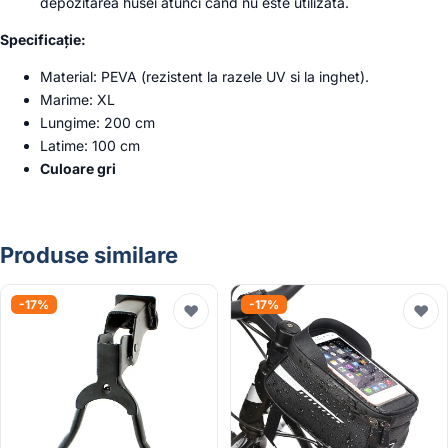
depozitarea husei atunci când nu este utilizată.
Specificație:
Material: PEVA (rezistent la razele UV si la inghet).
Marime: XL
Lungime: 200 cm
Latime: 100 cm
Culoare gri
Produse similare
-17%
-17%
♥
♥