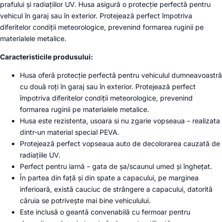
prafului și radiațiilor UV. Husa asigură o protecție perfectă pentru
vehicul în garaj sau în exterior. Protejează perfect împotriva
diferitelor condiții meteorologice, prevenind formarea ruginii pe
materialele metalice.
Caracteristicile produsului:
Husa oferă protecție perfectă pentru vehiculul dumneavoastră
cu două roți în garaj sau în exterior. Protejează perfect
împotriva diferitelor condiții meteorologice, prevenind
formarea ruginii pe materialele metalice.
Husa este rezistenta, usoara si nu zgarie vopseaua – realizata
dintr-un material special PEVA.
Protejează perfect vopseaua auto de decolorarea cauzată de
radiațiile UV.
Perfect pentru iarnă – gata de șa/scaunul umed și înghețat.
În partea din față și din spate a capacului, pe marginea
inferioară, există cauciuc de strângere a capacului, datorită
căruia se potrivește mai bine vehiculului.
Este inclusă o geantă convenabilă cu fermoar pentru