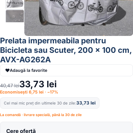
Prelata impermeabila pentru
Bicicleta sau Scuter, 200 x 100 cm,
AVX-AG262A
♥
Adaugă la favorite
33,73
lei
40,47
lei
Economisești 6,75 lei · −17%
33,73
lei
Cel mai mic preț din ultimele 30 de zile
La comandă · livrare specială, până la 30 de zile
Cere ofertă