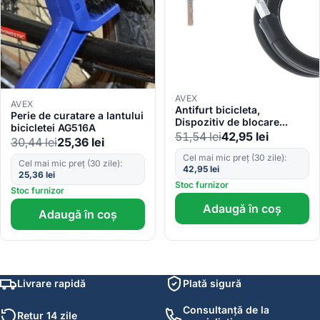
AVEX
AVEX
Antifurt bicicleta,
Perie de curatare a lantului
Dispozitiv de blocare
bicicletei AG516A
biciclete, spiralat, cu cheie,
51,54
lei
42,95
lei
30,44
lei
25,36
lei
lungime 150cm, culoare
Neagra
Cel mai mic preț (30 zile):
Cel mai mic preț (30 zile):
42,95
lei
25,36
lei
Stoc furnizor
Stoc furnizor
Adaugă în coș
Adaugă în coș
Livrare rapidă
Plată sigură
Consultanță de la
Retur 14 zile