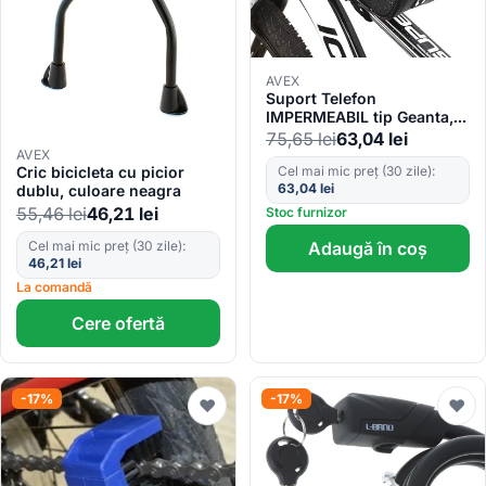
AVEX
Suport Telefon
IMPERMEABIL tip Geanta,
montaj pe Motocicleta sau
75,65
lei
63,04
lei
Bicicleta
AVEX
Cel mai mic preț (30 zile):
Cric bicicleta cu picior
63,04
lei
dublu, culoare neagra
55,46
lei
46,21
lei
Stoc furnizor
Cel mai mic preț (30 zile):
Adaugă în coș
46,21
lei
La comandă
Cere ofertă
-17%
-17%
♥
♥