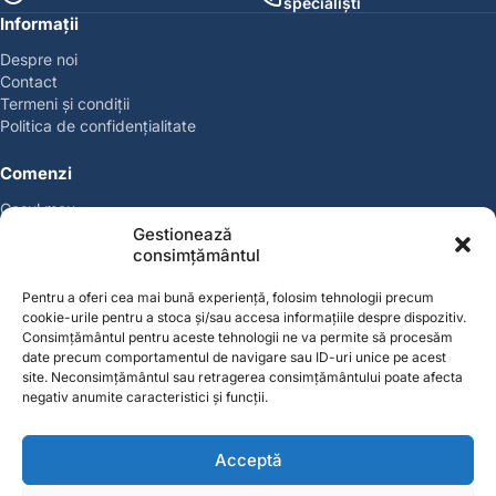
specialiști
Informații
Despre noi
Contact
Termeni și condiții
Politica de confidențialitate
Comenzi
Coșul meu
Politica de retur
Gestionează
Politica cookies
consimțământul
Suport & Garanție
Pentru a oferi cea mai bună experiență, folosim tehnologii precum
cookie-urile pentru a stoca și/sau accesa informațiile despre dispozitiv.
Cont
Consimțământul pentru aceste tehnologii ne va permite să procesăm
Contul meu
date precum comportamentul de navigare sau ID-uri unice pe acest
site. Neconsimțământul sau retragerea consimțământului poate afecta
Favorite
negativ anumite caracteristici și funcții.
Magazin
Producători
Acceptă
Contact