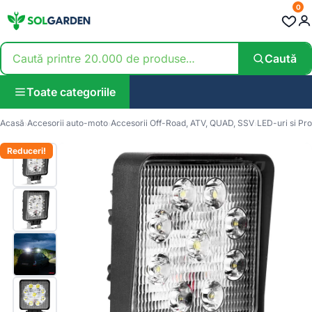
0
Caută
Toate categoriile
Acasă
Accesorii auto-moto
Accesorii Off-Road, ATV, QUAD, SSV
LED-uri si Pr
Reduceri!