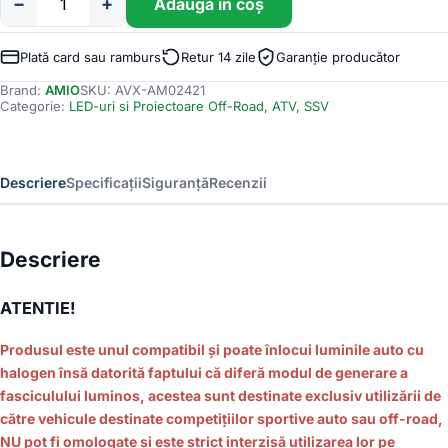
−
+
Adaugă în coș
Cantitate
Proiector
LED
Plată card sau ramburs
Retur 14 zile
Garanție producător
pentru
Brand:
AMIO
SKU:
AVX-AM02421
Off-
Categorie:
LED-uri si Proiectoare Off-Road, ATV, SSV
Road,
ATV,
SSV,
culoare
Descriere
Specificații
Siguranță
Recenzii
6500K,
LED
FLOOD,,
tensiune
Descriere
9
-
ATENTIE!
36V,
dimensiune,
Produsul este unul compatibil și poate înlocui luminile auto cu
110
x
halogen însă datorită faptului că diferă modul de generare a
110
fasciculului luminos, acestea sunt destinate exclusiv utilizării de
mm
către vehicule destinate competițiilor sportive auto sau off-road,
NU pot fi omologate și este strict interzisă utilizarea lor pe