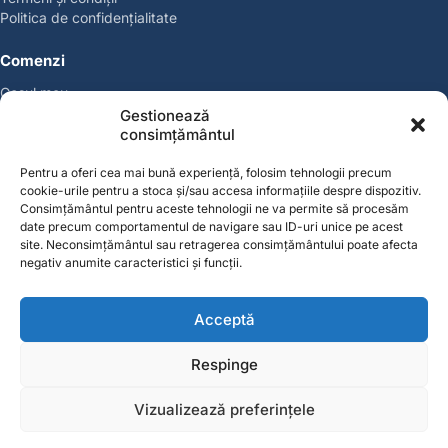
Politica de confidențialitate
Comenzi
Coșul meu
Politica de retur
Gestionează
Politica cookies
consimțământul
Suport & Garanție
Pentru a oferi cea mai bună experiență, folosim tehnologii precum
cookie-urile pentru a stoca și/sau accesa informațiile despre dispozitiv.
Cont
Consimțământul pentru aceste tehnologii ne va permite să procesăm
Contul meu
date precum comportamentul de navigare sau ID-uri unice pe acest
site. Neconsimțământul sau retragerea consimțământului poate afecta
Favorite
negativ anumite caracteristici și funcții.
Magazin
Producători
Acceptă
Contact
contact@solgarden.ro
Respinge
Soluționarea online a litigiilor (SOL)
ANPC – SAL
Vizualizează preferințele
© 2026 SolGarden. Toate drepturile rezervate.
0
0