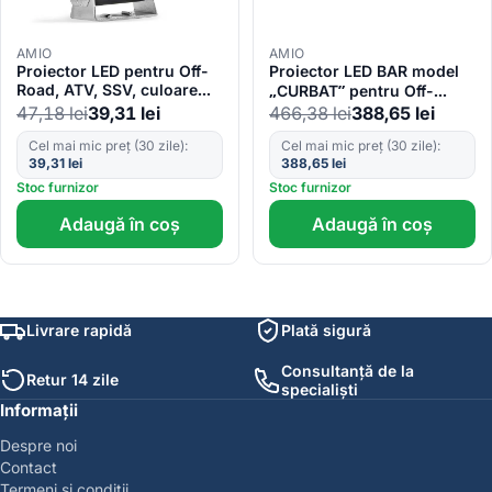
AMIO
AMIO
Proiector LED pentru Off-
Proiector LED BAR model
Road, ATV, SSV, culoare
„CURBAT” pentru Off-
6500K, LED FLOOD, 27W,
Road, ATV, SSV, putere
47,18
lei
39,31
lei
466,38
lei
388,65
lei
tensiune 9 – 36V, diametru
324 W, culoare 6500K,
Cel mai mic preț (30 zile):
Cel mai mic preț (30 zile):
Ø110 mm
tensiune 9-36V,
39,31
lei
388,65
lei
dimensiuni 520 x 80 x 84
mm
Stoc furnizor
Stoc furnizor
Adaugă în coș
Adaugă în coș
Livrare rapidă
Plată sigură
Consultanță de la
Retur 14 zile
specialiști
Informații
Despre noi
Contact
Termeni și condiții