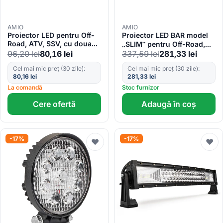
AMIO
AMIO
Proiector LED pentru Off-
Proiector LED BAR model
Road, ATV, SSV, cu doua
„SLIM” pentru Off-Road,
fluxuri de lumina, culoare
ATV, SSV, putere 270W,
96,20
lei
80,16
lei
337,59
lei
281,33
lei
6500K, 120W, tensiune 9 –
culoare 6500K, tensiune
Cel mai mic preț (30 zile):
Cel mai mic preț (30 zile):
36V, dimensiuni 170 x 74 x
9-36V, dimensiuni 810 x
80,16
lei
281,33
lei
63 mm
27 x 43 mm
La comandă
Stoc furnizor
Cere ofertă
Adaugă în coș
-17%
-17%
♥
♥