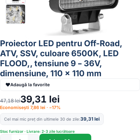
Proiector LED pentru Off-Road,
ATV, SSV, culoare 6500K, LED
FLOOD,, tensiune 9 – 36V,
dimensiune, 110 x 110 mm
♥
Adaugă la favorite
39,31
lei
47,18
lei
Economisești 7,86 lei · −17%
39,31
lei
Cel mai mic preț din ultimele 30 de zile
Stoc furnizor · Livrare: 2-3 zile lucrătoare