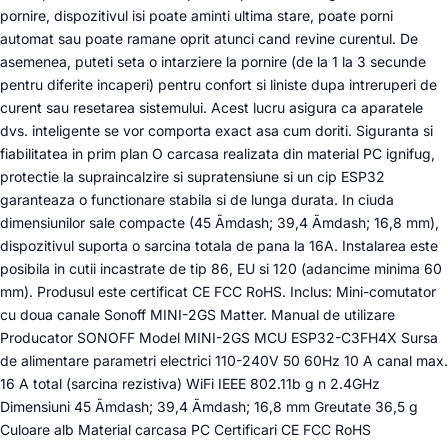
pornire, dispozitivul isi poate aminti ultima stare, poate porni
automat sau poate ramane oprit atunci cand revine curentul. De
asemenea, puteti seta o intarziere la pornire (de la 1 la 3 secunde
pentru diferite incaperi) pentru confort si liniste dupa intreruperi de
curent sau resetarea sistemului. Acest lucru asigura ca aparatele
dvs. inteligente se vor comporta exact asa cum doriti. Siguranta si
fiabilitatea in prim plan O carcasa realizata din material PC ignifug,
protectie la supraincalzire si supratensiune si un cip ESP32
garanteaza o functionare stabila si de lunga durata. In ciuda
dimensiunilor sale compacte (45 Ãmdash; 39,4 Ãmdash; 16,8 mm),
dispozitivul suporta o sarcina totala de pana la 16A. Instalarea este
posibila in cutii incastrate de tip 86, EU si 120 (adancime minima 60
mm). Produsul este certificat CE FCC RoHS. Inclus: Mini-comutator
cu doua canale Sonoff MINI-2GS Matter. Manual de utilizare
Producator SONOFF Model MINI-2GS MCU ESP32-C3FH4X Sursa
de alimentare parametri electrici 110-240V 50 60Hz 10 A canal max.
16 A total (sarcina rezistiva) WiFi IEEE 802.11b g n 2.4GHz
Dimensiuni 45 Ãmdash; 39,4 Ãmdash; 16,8 mm Greutate 36,5 g
Culoare alb Material carcasa PC Certificari CE FCC RoHS