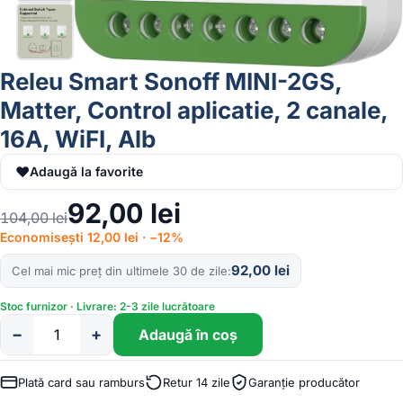
Releu Smart Sonoff MINI-2GS,
Matter, Control aplicatie, 2 canale,
16A, WiFI, Alb
♥
Adaugă la favorite
92,00
lei
104,00
lei
Economisești 12,00 lei · −12%
92,00
lei
Cel mai mic preț din ultimele 30 de zile
Stoc furnizor · Livrare: 2-3 zile lucrătoare
−
+
Adaugă în coș
Cantitate
Releu
Smart
Plată card sau ramburs
Retur 14 zile
Garanție producător
Sonoff