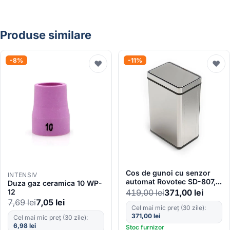
Produse similare
-8%
-11%
♥
♥
Cos de gunoi cu senzor
INTENSIV
automat Rovotec SD-807,
Duza gaz ceramica 10 WP-
Inox, 60L, Filtru carbon,
12
419,00
lei
371,00
lei
Deschidere cu senzor sau
7,69
lei
7,05
lei
touch, Inel sac de gunoi
Cel mai mic preț (30 zile):
371,00
lei
Cel mai mic preț (30 zile):
6,98
lei
Stoc furnizor