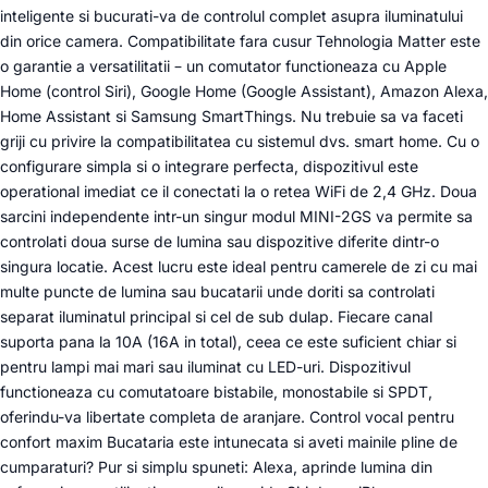
inteligente si bucurati-va de controlul complet asupra iluminatului
din orice camera. Compatibilitate fara cusur Tehnologia Matter este
o garantie a versatilitatii – un comutator functioneaza cu Apple
Home (control Siri), Google Home (Google Assistant), Amazon Alexa,
Home Assistant si Samsung SmartThings. Nu trebuie sa va faceti
griji cu privire la compatibilitatea cu sistemul dvs. smart home. Cu o
configurare simpla si o integrare perfecta, dispozitivul este
operational imediat ce il conectati la o retea WiFi de 2,4 GHz. Doua
sarcini independente intr-un singur modul MINI-2GS va permite sa
controlati doua surse de lumina sau dispozitive diferite dintr-o
singura locatie. Acest lucru este ideal pentru camerele de zi cu mai
multe puncte de lumina sau bucatarii unde doriti sa controlati
separat iluminatul principal si cel de sub dulap. Fiecare canal
suporta pana la 10A (16A in total), ceea ce este suficient chiar si
pentru lampi mai mari sau iluminat cu LED-uri. Dispozitivul
functioneaza cu comutatoare bistabile, monostabile si SPDT,
oferindu-va libertate completa de aranjare. Control vocal pentru
confort maxim Bucataria este intunecata si aveti mainile pline de
cumparaturi? Pur si simplu spuneti: Alexa, aprinde lumina din