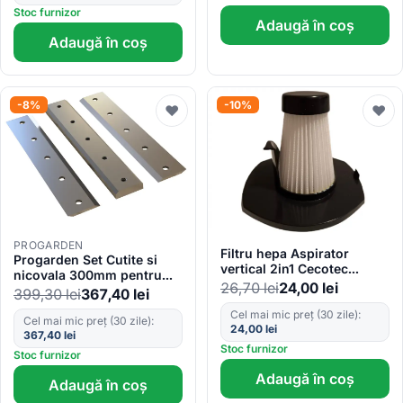
Stoc furnizor
Adaugă în coș
Adaugă în coș
-8%
-10%
♥
♥
PROGARDEN
Filtru hepa Aspirator
Progarden Set Cutite si
vertical 2in1 Cecotec
nicovala 300mm pentru
Conga PopStar 1000
26,70
lei
24,00
lei
TB100E, TB100EN
399,30
lei
367,40
lei
Aspirator vertical 2in1
Cecotec Conga PopStar
Cel mai mic preț (30 zile):
Cel mai mic preț (30 zile):
24,00
lei
1500
367,40
lei
Stoc furnizor
Stoc furnizor
Adaugă în coș
Adaugă în coș