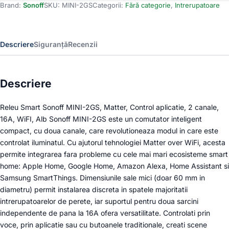
Brand:
Sonoff
SKU:
MINI-2GS
Categorii:
Fără categorie
,
Intrerupatoare
MINI-
2GS,
Matter,
Control
Descriere
Siguranță
Recenzii
aplicatie,
2
canale,
16A,
Descriere
WiFI,
Alb
Releu Smart Sonoff MINI-2GS, Matter, Control aplicatie, 2 canale,
16A, WiFI, Alb Sonoff MINI-2GS este un comutator inteligent
compact, cu doua canale, care revolutioneaza modul in care este
controlat iluminatul. Cu ajutorul tehnologiei Matter over WiFi, acesta
permite integrarea fara probleme cu cele mai mari ecosisteme smart
home: Apple Home, Google Home, Amazon Alexa, Home Assistant si
Samsung SmartThings. Dimensiunile sale mici (doar 60 mm in
diametru) permit instalarea discreta in spatele majoritatii
intrerupatoarelor de perete, iar suportul pentru doua sarcini
independente de pana la 16A ofera versatilitate. Controlati prin
voce, prin aplicatie sau cu butoanele traditionale, creati scene