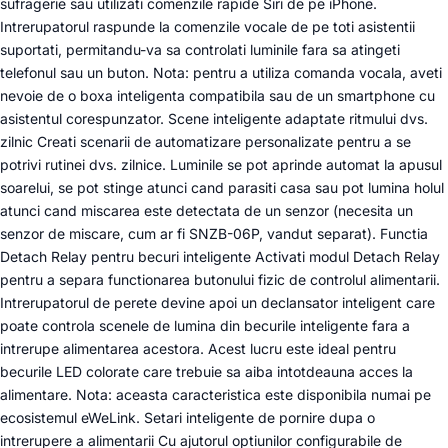
sufragerie sau utilizati comenzile rapide Siri de pe iPhone.
Intrerupatorul raspunde la comenzile vocale de pe toti asistentii
suportati, permitandu-va sa controlati luminile fara sa atingeti
telefonul sau un buton. Nota: pentru a utiliza comanda vocala, aveti
nevoie de o boxa inteligenta compatibila sau de un smartphone cu
asistentul corespunzator. Scene inteligente adaptate ritmului dvs.
zilnic Creati scenarii de automatizare personalizate pentru a se
potrivi rutinei dvs. zilnice. Luminile se pot aprinde automat la apusul
soarelui, se pot stinge atunci cand parasiti casa sau pot lumina holul
atunci cand miscarea este detectata de un senzor (necesita un
senzor de miscare, cum ar fi SNZB-06P, vandut separat). Functia
Detach Relay pentru becuri inteligente Activati modul Detach Relay
pentru a separa functionarea butonului fizic de controlul alimentarii.
Intrerupatorul de perete devine apoi un declansator inteligent care
poate controla scenele de lumina din becurile inteligente fara a
intrerupe alimentarea acestora. Acest lucru este ideal pentru
becurile LED colorate care trebuie sa aiba intotdeauna acces la
alimentare. Nota: aceasta caracteristica este disponibila numai pe
ecosistemul eWeLink. Setari inteligente de pornire dupa o
intrerupere a alimentarii Cu ajutorul optiunilor configurabile de