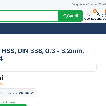
Despre noi
Contact
Cont
0
Caută
Favorite
Cont
Coș
e HSS, DIN 338, 0.3 – 3.2mm,
4
ei
6%
29,80
lei
le 30 de zile
e lucrătoare