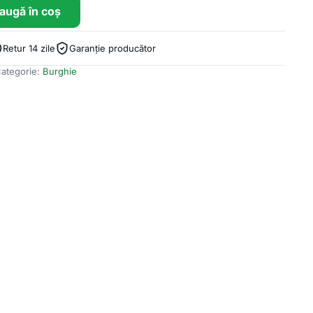
augă în coș
Retur 14 zile
Garanție producător
ategorie:
Burghie