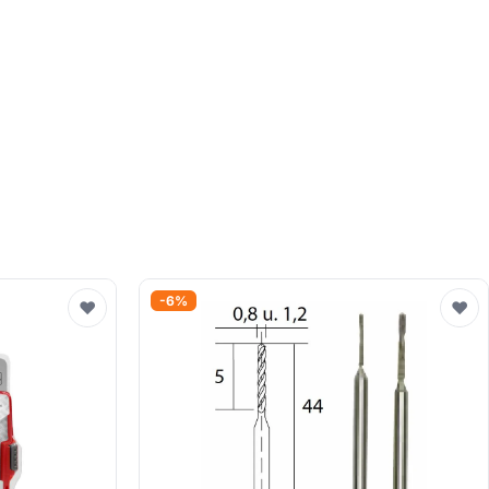
-6%
♥
♥