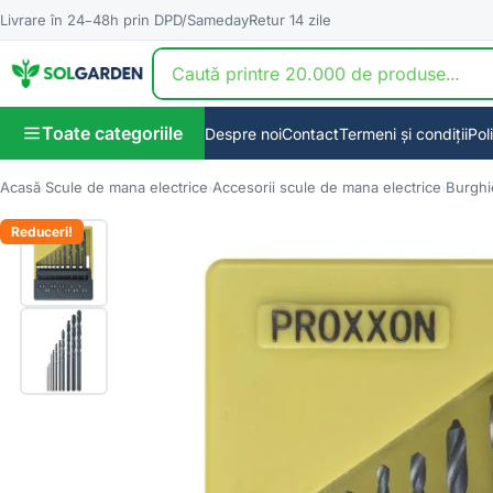
Livrare în 24–48h prin DPD/Sameday
Retur 14 zile
Toate categoriile
Despre noi
Contact
Termeni și condiții
Pol
Acasă
Scule de mana electrice
Accesorii scule de mana electrice
Burghi
Reduceri!