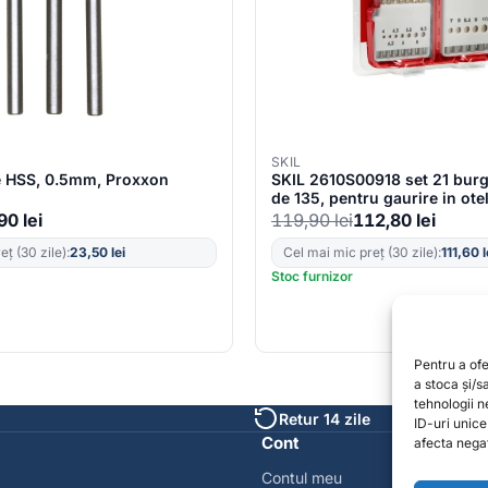
SKIL
e HSS, 0.5mm, Proxxon
SKIL 2610S00918 set 21 burg
de 135, pentru gaurire in otel
plastic
,90
lei
119,90
lei
112,80
lei
ț (30 zile):
23,50
lei
Cel mai mic preț (30 zile):
111,60
l
Stoc furnizor
Pentru a of
a stoca și/
tehnologii 
Retur 14 zile
ID-uri unic
Cont
afecta negat
Contul meu