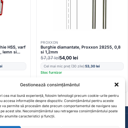
PROXXON
hie HSS, varf
Burghie diamantate, Proxxon 28255, 0,8
, lemn si
si 1,2mm
57,37
lei
54,00
lei
ei
Cel mai mic preț (30 zile):
53,30
lei
Stoc furnizor
Gestionează consimțământul
eri cea mai bună experiență, folosim tehnologii precum cookie-urile pentru
sau accesa informațiile despre dispozitiv. Consimțământul pentru aceste
ne va permite să procesăm date precum comportamentul de navigare sau
Consultanță de la specialiști
e pe acest site. Neconsimțământul sau retragerea consimțământului poate
Contact
iv anumite caracteristici și funcții.
contact@solgarden.ro