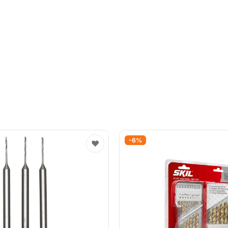
-6%
♥