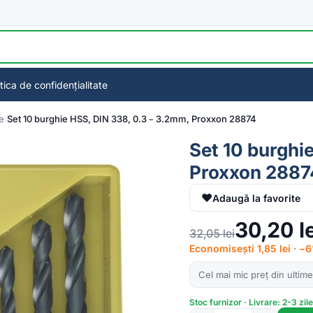
itica de confidențialitate
e
Set 10 burghie HSS, DIN 338, 0.3 – 3.2mm, Proxxon 28874
Set 10 burghi
Proxxon 2887
♥
Adaugă la favorite
30,20
l
32,05
lei
Economisești 1,85 lei · −
Cel mai mic preț din ultime
Stoc furnizor · Livrare: 2-3 zil