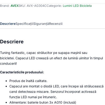
Capace
Brand:
AVEX
SKU:
AVX-AG304C
Categorie:
Lumini LED Bicicleta
Valva
cu
LED
Roz,
Descriere
Specificații
Siguranță
Recenzii
cu
senzor
de
lumina
Descriere
si
miscare
Tuning fantastic, capac strălucitor pe supapa mașinii sau
bicicletei. Capacul LED creează un efect de lumină uimitor în timpul
conducerii!
Caracteristicile produsului:
Produs de înaltă calitate.
Capacul are montat o diodă LED, care începe să strălucească
cand detecteaza miscare. Senzorul încorporat activează
funcția LED numai pe întuneric.
Alimentare: baterie buton 3x AG10 (inclusă)