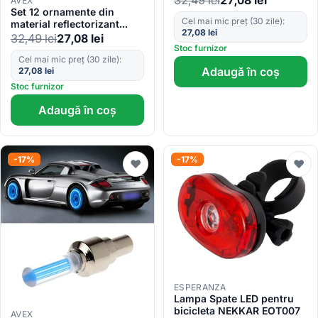
32,49
lei
27,08
lei
AVEX
culoare gri – argintiu
Set 12 ornamente din
Cel mai mic preț (30 zile):
material reflectorizant
27,08
lei
pentru spite bicicleta,
32,49
lei
27,08
lei
culoare galben
Stoc furnizor
Cel mai mic preț (30 zile):
Adaugă în coș
27,08
lei
Stoc furnizor
Adaugă în coș
-17%
-17%
♥
♥
ESPERANZA
Lampa Spate LED pentru
bicicleta NEKKAR EOT007
AVEX