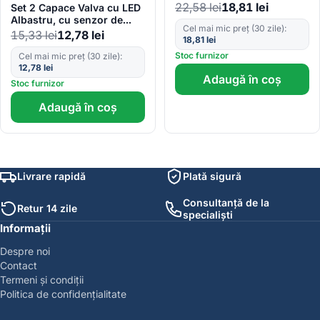
22,58
lei
18,81
lei
Set 2 Capace Valva cu LED
Albastru, cu senzor de
Cel mai mic preț (30 zile):
lumina si miscare
15,33
lei
12,78
lei
18,81
lei
Stoc furnizor
Cel mai mic preț (30 zile):
12,78
lei
Adaugă în coș
Stoc furnizor
Adaugă în coș
Livrare rapidă
Plată sigură
Consultanță de la
Retur 14 zile
specialiști
Informații
Despre noi
Contact
Termeni și condiții
Politica de confidențialitate