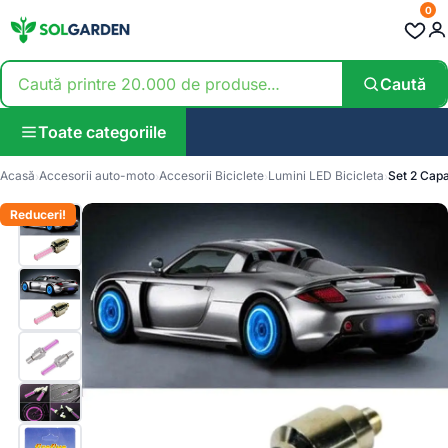
0
Caută
Toate categoriile
Acasă
Accesorii auto-moto
Accesorii Biciclete
Lumini LED Bicicleta
Set 2 Capa
Reduceri!