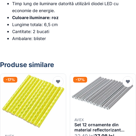
Timp lung de iluminare datorită utilizării diodei LED cu
economie de energie.
Culoare iluminare: roz
Lungime totala: 6,5 cm
Cantitate: 2 bucati
Ambalare: blister
Produse similare
-17%
-17%
♥
♥
AVEX
Set 12 ornamente din
material reflectorizant
pentru spite bicicleta,