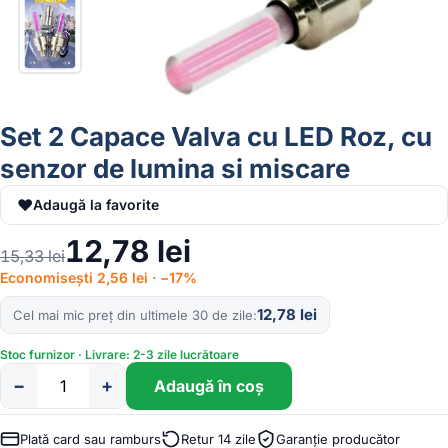
Set 2 Capace Valva cu LED Roz, cu
senzor de lumina si miscare
♥
Adaugă la favorite
12,78
lei
15,33
lei
Economisești 2,56 lei · −17%
12,78
lei
Cel mai mic preț din ultimele 30 de zile
Stoc furnizor · Livrare: 2-3 zile lucrătoare
−
+
Adaugă în coș
Cantitate
Set
2
Plată card sau ramburs
Retur 14 zile
Garanție producător