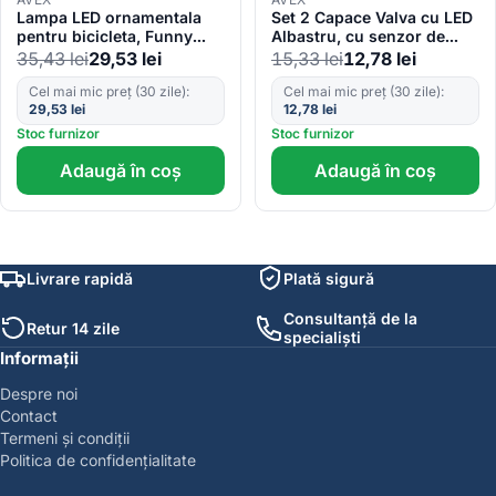
Lampa LED ornamentala
Set 2 Capace Valva cu LED
pentru bicicleta, Funny
Albastru, cu senzor de
Light Balls
lumina si miscare
35,43
lei
29,53
lei
15,33
lei
12,78
lei
Cel mai mic preț (30 zile):
Cel mai mic preț (30 zile):
29,53
lei
12,78
lei
Stoc furnizor
Stoc furnizor
Adaugă în coș
Adaugă în coș
Livrare rapidă
Plată sigură
Consultanță de la
Retur 14 zile
specialiști
Informații
Despre noi
Contact
Termeni și condiții
Politica de confidențialitate