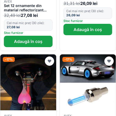
AVEX
31,31
lei
26,09
lei
Set 12 ornamente din
material reflectorizant
Cel mai mic preț (30 zile):
pentru spite bicicleta,
32,49
lei
27,08
lei
26,09
lei
culoare verde
Stoc furnizor
Cel mai mic preț (30 zile):
27,08
lei
Adaugă în coș
Stoc furnizor
Adaugă în coș
-17%
-17%
♥
♥
AVEX
AVEX