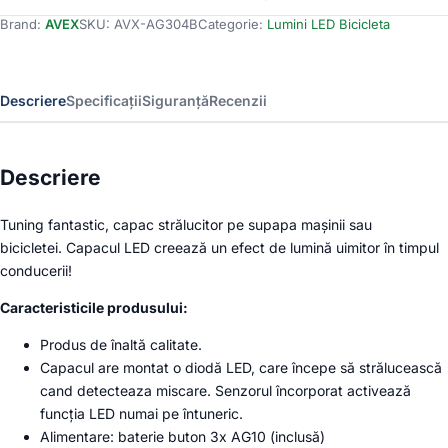
Capace
Brand:
AVEX
SKU:
AVX-AG304B
Categorie:
Lumini LED Bicicleta
Valva
cu
LED
Verde,
Descriere
Specificații
Siguranță
Recenzii
cu
senzor
de
lumina
Descriere
si
miscare
Tuning fantastic, capac strălucitor pe supapa mașinii sau
bicicletei. Capacul LED creează un efect de lumină uimitor în timpul
conducerii!
Caracteristicile produsului:
Produs de înaltă calitate.
Capacul are montat o diodă LED, care începe să strălucească
cand detecteaza miscare. Senzorul încorporat activează
funcția LED numai pe întuneric.
Alimentare: baterie buton 3x AG10 (inclusă)