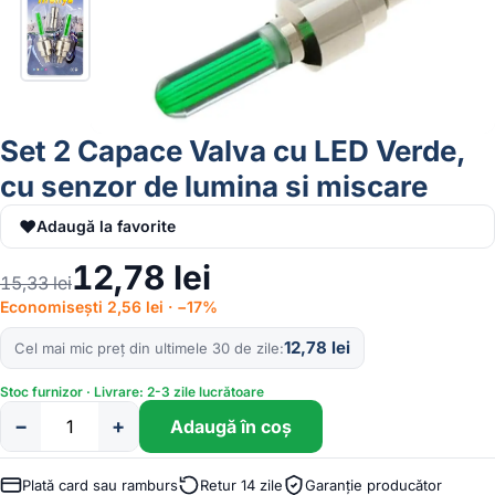
Set 2 Capace Valva cu LED Verde,
cu senzor de lumina si miscare
♥
Adaugă la favorite
12,78
lei
15,33
lei
Economisești 2,56 lei · −17%
12,78
lei
Cel mai mic preț din ultimele 30 de zile
Stoc furnizor · Livrare: 2-3 zile lucrătoare
−
+
Adaugă în coș
Cantitate
Set
2
Plată card sau ramburs
Retur 14 zile
Garanție producător