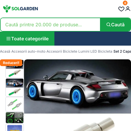
0
Caută
Toate categoriile
Acasă
Accesorii auto-moto
Accesorii Biciclete
Lumini LED Bicicleta
Set 2 Capa
Reduceri!