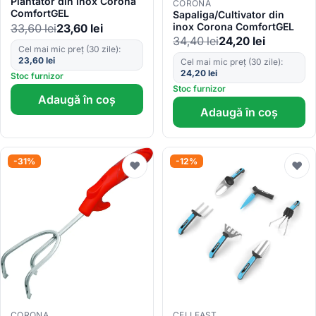
Plantator din inox Corona
CORONA
ComfortGEL
Sapaliga/Cultivator din
inox Corona ComfortGEL
33,60
lei
23,60
lei
34,40
lei
24,20
lei
Cel mai mic preț (30 zile):
23,60
lei
Cel mai mic preț (30 zile):
24,20
lei
Stoc furnizor
Stoc furnizor
Adaugă în coș
Adaugă în coș
-31%
-12%
♥
♥
CORONA
CELLFAST