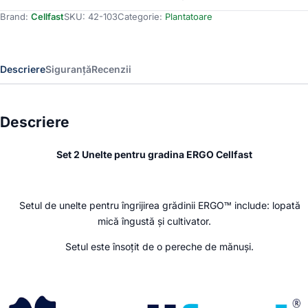
Unelte
Brand:
Cellfast
SKU:
42-103
Categorie:
Plantatoare
si
manusi
pentru
gradina
Descriere
Siguranță
Recenzii
ERGO
Cellfast
Descriere
Set 2 Unelte pentru gradina ERGO Cellfast
Setul de unelte pentru îngrijirea grădinii ERGO™ include: lopată
mică îngustă și cultivator.
Setul este însoțit de o pereche de mănuși.