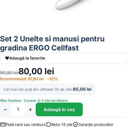
Set 2 Unelte si manusi pentru
gradina ERGO Cellfast
♥
Adaugă la favorite
80,00
lei
90,80
lei
Economisești 10,80 lei · −12%
80,00
lei
Cel mai mic preț din ultimele 30 de zile
Stoc furnizor · Livrare: 2-3 zile lucrătoare
−
+
Adaugă în coș
Cantitate
Set
2
Plată card sau ramburs
Retur 14 zile
Garanție producător