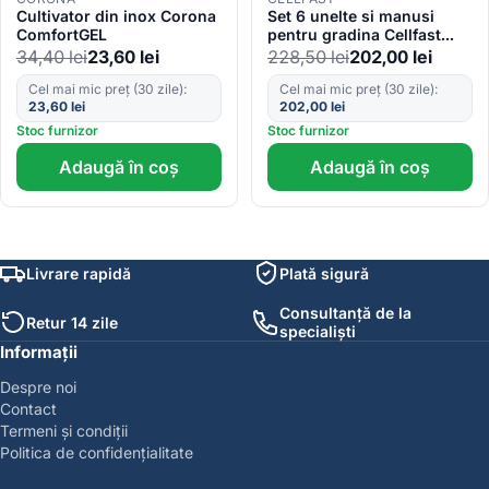
Cultivator din inox Corona
Set 6 unelte si manusi
ComfortGEL
pentru gradina Cellfast
ERGO
34,40
lei
23,60
lei
228,50
lei
202,00
lei
Cel mai mic preț (30 zile):
Cel mai mic preț (30 zile):
23,60
lei
202,00
lei
Stoc furnizor
Stoc furnizor
Adaugă în coș
Adaugă în coș
Livrare rapidă
Plată sigură
Consultanță de la
Retur 14 zile
specialiști
Informații
Despre noi
Contact
Termeni și condiții
Politica de confidențialitate