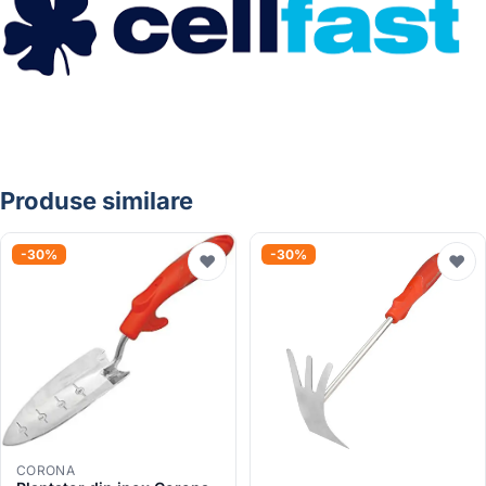
Produse similare
-30%
-30%
♥
♥
CORONA