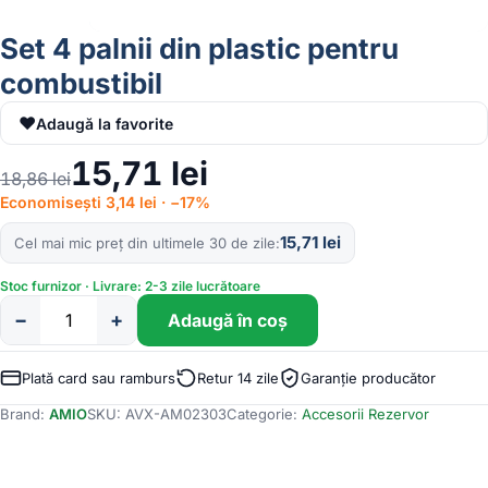
Set 4 palnii din plastic pentru
combustibil
♥
Adaugă la favorite
15,71
lei
18,86
lei
Economisești 3,14 lei · −17%
15,71
lei
Cel mai mic preț din ultimele 30 de zile
Stoc furnizor · Livrare: 2-3 zile lucrătoare
−
+
Adaugă în coș
Cantitate
Set
4
Plată card sau ramburs
Retur 14 zile
Garanție producător
palnii
Brand:
AMIO
SKU:
AVX-AM02303
Categorie:
Accesorii Rezervor
din
plastic
pentru
combustibil