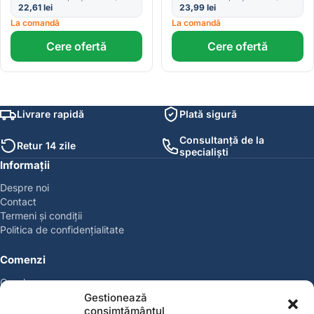
22,61
lei
23,99
lei
La comandă
La comandă
Cere ofertă
Cere ofertă
Livrare rapidă
Plată sigură
Consultanță de la
Retur 14 zile
specialiști
Informații
Despre noi
Contact
Termeni și condiții
Politica de confidențialitate
Comenzi
Coșul meu
Politica de retur
Gestionează
Politica cookies
consimțământul