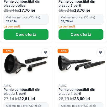
Palnie combustibil din
Palnie combustibil din
plastic oblica
plastic 2 parti
21,24
lei
17,70
lei
16,52
lei
13,76
lei
Cel mai mic preț (30 zile):
Cel mai mic preț (30 zile):
17,70
lei
13,76
lei
La comandă
La comandă
Cere ofertă
Cere ofertă
-17%
-17%
♥
♥
AMIO
AMIO
Palnie combustibil din
Palnie combustibil din
plastic 3 parti
plastic 4 parti
27,14
lei
22,61
lei
28,79
lei
23,99
lei
Cel mai mic preț (30 zile):
Cel mai mic preț (30 zile):