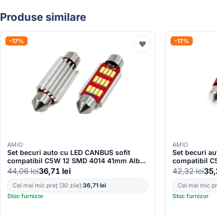
Produse similare
-17%
-17%
♥
AMIO
AMIO
Set becuri auto cu LED CANBUS sofit
Set becuri a
compatibil C5W 12 SMD 4014 41mm Alb
compatibil 
12/24V, destinat competitiilor auto sau
12/24V, desti
44,06
lei
36,71
lei
42,32
lei
35
off-road
off-road
Cel mai mic preț (30 zile):
36,71
lei
Cel mai mic pre
Stoc furnizor
Stoc furnizor