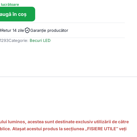
e lucrătoare
augă în coș
Retur 14 zile
Garanție producător
1293
Categorie:
Becuri LED
lui luminos, acestea sunt destinate exclusiv utilizării de către
ublice. Atașat acestui produs la secțiunea „FISIERE UTILE” veți