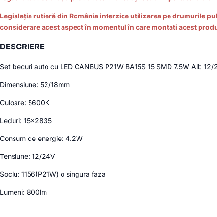
Legislaţia rutieră din România interzice utilizarea pe drumurile pu
considerare acest aspect în momentul în care montati acest produ
DESCRIERE
Set becuri auto cu LED CANBUS P21W BA15S 15 SMD 7.5W Alb 12/
Dimensiune: 52/18mm
Culoare: 5600K
Leduri: 15×2835
Consum de energie: 4.2W
Tensiune: 12/24V
Soclu: 1156(P21W) o singura faza
Lumeni: 800lm