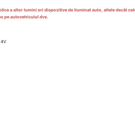
road
blice a altor lumini ori dispozitive de iluminat auto, altele decât
s pe autovehiculul dvs.
24V