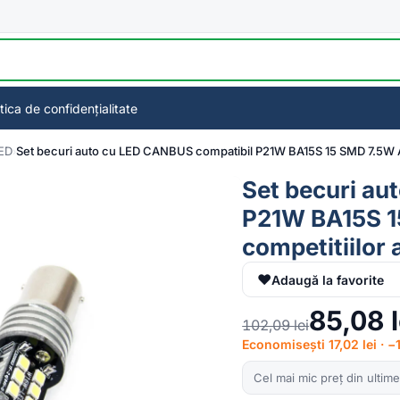
itica de confidențialitate
LED
Set becuri auto cu LED CANBUS compatibil P21W BA15S 15 SMD 7.5W Alb
Set becuri au
P21W BA15S 15
competitiilor 
♥
Adaugă la favorite
85,08
102,09
lei
Economisești 17,02 lei · 
Cel mai mic preț din ultime