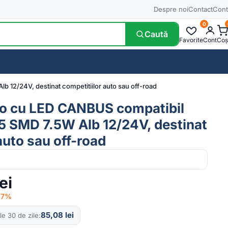
Despre noi
Contact
Cont
0
Caută
Favorite
Cont
Coș
 12/24V, destinat competitiilor auto sau off-road
to cu LED CANBUS compatibil
 SMD 7.5W Alb 12/24V, destinat
auto sau off-road
lei
−17%
85,08
lei
le 30 de zile