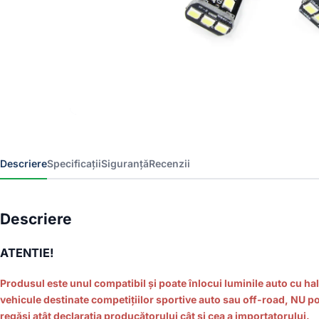
Descriere
Specificații
Siguranță
Recenzii
Descriere
ATENTIE!
Produsul este unul compatibil și poate înlocui luminile auto cu hal
vehicule destinate competițiilor sportive auto sau off-road, NU pot
regăsi atât declarația producătorului cât și cea a importatorului.