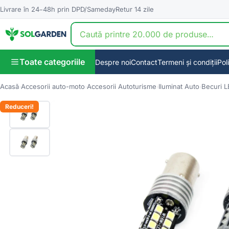
Livrare în 24–48h prin DPD/Sameday
Retur 14 zile
Toate categoriile
Despre noi
Contact
Termeni și condiții
Pol
Acasă
Accesorii auto-moto
Accesorii Autoturisme
Iluminat Auto
Becuri 
Reduceri!