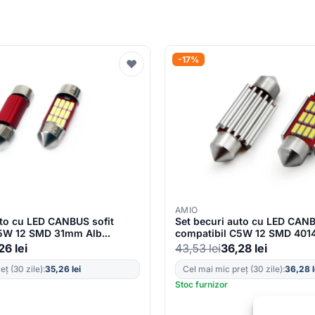
-17%
♥
AMIO
uto cu LED CANBUS sofit
Set becuri auto cu LED CANB
C5W 12 SMD 31mm Alb
compatibil C5W 12 SMD 401
nat competitiilor auto sau
12/24V, destinat competitiilo
,26
lei
43,53
lei
36,28
lei
off-road
ț (30 zile):
35,26
lei
Cel mai mic preț (30 zile):
36,28
Stoc furnizor