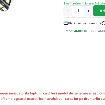
Stoc furnizor · Livrare: 2-3 zil
−
+
Ad
Cantitate
Set
becuri
Plată card sau ramburs
auto
Brand:
AMIO
SKU:
AVX-AM0
cu
LED
CANBUS
compatibil
P21W
BA15S
15
SMD
7.5W
Alb
12/24V,
destinat
competitiilor
auto
ogen însă datorită faptului că diferă modul de generare a fasciculu
sau
 fi omologate și este strict interzisă utilizarea lor pe drumurile p
off-